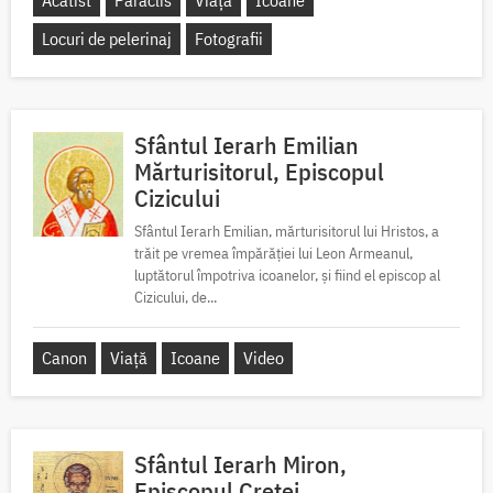
Acatist
Paraclis
Viață
Icoane
Locuri de pelerinaj
Fotografii
Sfântul Ierarh Emilian
Mărturisitorul, Episcopul
Cizicului
Sfântul Ierarh Emilian, mărturisitorul lui Hristos, a
trăit pe vremea împărăției lui Leon Armeanul,
luptătorul împotriva icoanelor, și fiind el episcop al
Cizicului, de...
Canon
Viață
Icoane
Video
Sfântul Ierarh Miron,
Episcopul Cretei