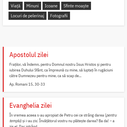
Viață
Minuni
Icoane
Sfinte moaște
Locuri de pelerinaj
Fotografii
Apostolul zilei
Fraților, vă îndemn, pentru Domnul nostru Iisus Hristos și pentru
iubirea Duhului Sfânt, ca împreună cu mine, să luptați în rugăciuni
către Dumnezeu pentru mine, ca să scap de...
Ap. Romani 15, 30-33
Evanghelia zilei
În vremea aceea s-au apropiat de Petru cei ce strâng darea (
pentru
templu
) și i-au zis: Învățătorul vostru nu plătește darea? Ba da! – a
zis el. Dar intrând...