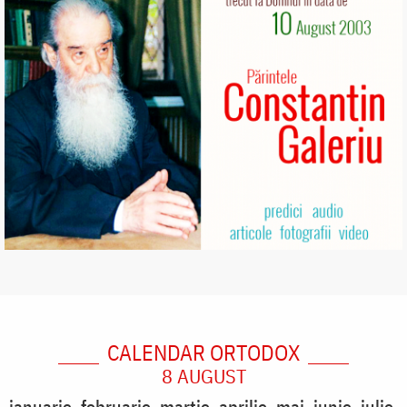
CALENDAR ORTODOX
8 AUGUST
ianuarie
februarie
martie
aprilie
mai
iunie
iulie