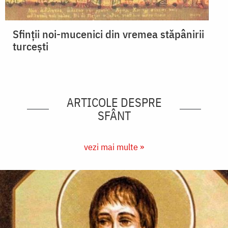
Sfinţii noi-mucenici din vremea stăpânirii
turceşti
ARTICOLE DESPRE
SFÂNT
vezi mai multe »