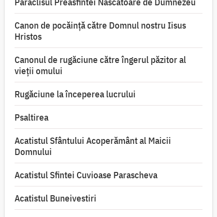
Paraclisul Preasfintei Născătoare de Dumnezeu
Canon de pocăință către Domnul nostru Iisus
Hristos
Canonul de rugăciune către îngerul păzitor al
vieții omului
Rugăciune la începerea lucrului
Psaltirea
Acatistul Sfântului Acoperământ al Maicii
Domnului
Acatistul Sfintei Cuvioase Parascheva
Acatistul Buneivestiri