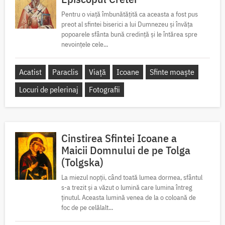
Pentru o viață îmbunătățită ca aceasta a fost pus
preot al sfintei biserici a lui Dumnezeu și învăța
popoarele sfânta bună credință și le întărea spre
nevoințele cele...
Acatist
Paraclis
Viață
Icoane
Sfinte moaște
Locuri de pelerinaj
Fotografii
Cinstirea Sfintei Icoane a
Maicii Domnului de pe Tolga
(Tolgska)
La miezul nopții, când toată lumea dormea, sfântul
s-a trezit și a văzut o lumină care lumina întreg
ținutul. Aceasta lumină venea de la o coloană de
foc de pe celălalt...