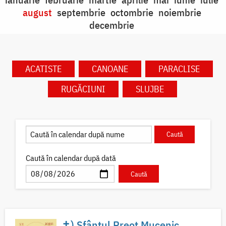
august
septembrie
octombrie
noiembrie
decembrie
ACATISTE
CANOANE
PARACLISE
RUGĂCIUNI
SLUJBE
Caută în calendar după dată
✝) Sfântul Preot Mucenic