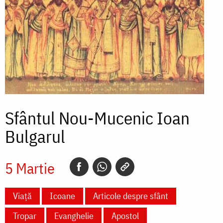
Sfântul Nou-Mucenic Ioan
Bulgarul
5 Martie
Viață
Icoane
Articole despre sfânt
Tropar
Evanghelie
Apostol