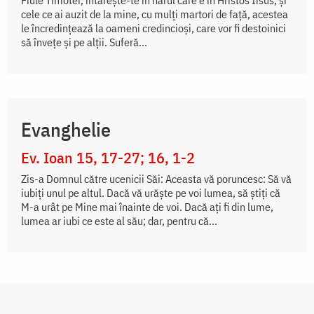
Fiule Timotei, întăreşte-te în harul care e în Hristos Iisus, şi
cele ce ai auzit de la mine, cu mulţi martori de faţă, acestea
le încredinţează la oameni credincioşi, care vor fi destoinici
să înveţe şi pe alţii. Suferă...
Evanghelie
Ev. Ioan 15, 17-27; 16, 1-2
Zis-a Domnul către ucenicii Săi: Aceasta vă poruncesc: Să vă
iubiți unul pe altul. Dacă vă urăște pe voi lumea, să știți că
M-a urât pe Mine mai înainte de voi. Dacă ați fi din lume,
lumea ar iubi ce este al său; dar, pentru că...