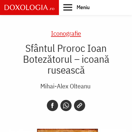
Skip
Meniu
to
main
Main
content
navigation
Iconografie
Sfântul Proroc Ioan
Botezătorul – icoană
rusească
Mihai-Alex Olteanu