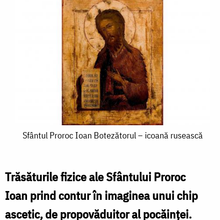
Sfântul
Sfântul Proroc Ioan Botezătorul – icoană rusească
Proroc
Ioan
Trăsăturile fizice ale Sfântului Proroc
Botezătorul
Ioan prind contur în imaginea unui chip
–
ascetic, de propovăduitor al pocăinței.
icoană