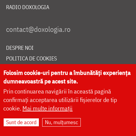
RADIO DOXOLOGIA
DESPRE NOI
POLITICA DE COOKIES
DONEAZĂ ONLINE PENTRU CATEDRALA NAȚIONALĂ
Folosim cookie-uri pentru a îmbunătăți experiența
dumneavoastră pe acest site.
Prin continuarea navigării în această pagină
LIVE
confirmați acceptarea utilizării fișierelor de tip
cookie.
Mai multe informații
Site dezvoltat de
DOXOLOGIA MEDIA
,
Sunt de acord
Nu, mulțumesc
Arhiepiscopia Iașilor | ©
doxologia.ro