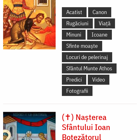
Acatist
Canon
Rugăciuni
Viață
Minuni
Icoane
Sfinte moaște
Locuri de pelerinaj
Sfântul Munte Athos
Predici
Video
Fotografii
(✝) Nașterea
Sfântului Ioan
Botezătorul