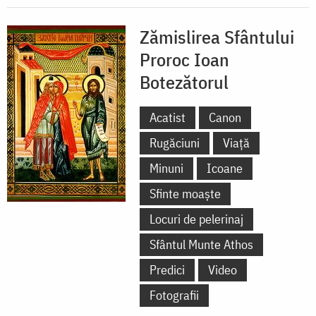
Zămislirea Sfântului
Proroc Ioan
Botezătorul
Acatist
Canon
Rugăciuni
Viață
Minuni
Icoane
Sfinte moaște
Locuri de pelerinaj
Sfântul Munte Athos
Predici
Video
Fotografii