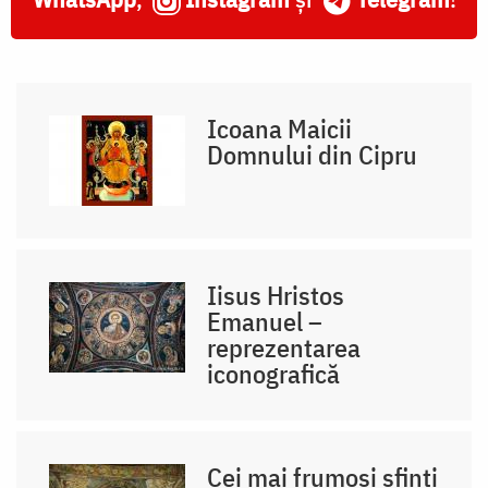
Icoana Maicii
Domnului din Cipru
Iisus Hristos
Emanuel –
reprezentarea
iconografică
Cei mai frumoși sfinți