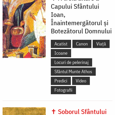
Capului Sfântului
Ioan,
Înaintemergătorul și
Botezătorul Domnului
Acatist
Canon
Viață
Icoane
Locuri de pelerinaj
Sfântul Munte Athos
Predici
Video
Fotografii
✝ Soborul Sfântului