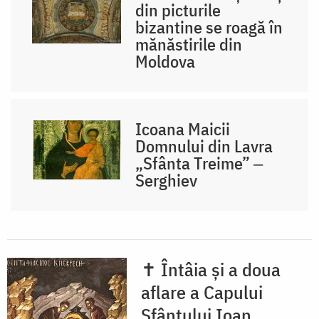
din picturile
bizantine se roagă în
mănăstirile din
Moldova
Icoana Maicii
Domnului din Lavra
„Sfânta Treime” ‒
Serghiev
✝ Întâia și a doua
aflare a Capului
Sfântului Ioan,