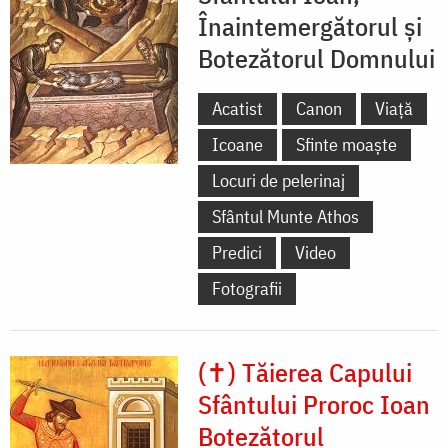
Înaintemergătorul și
Botezătorul Domnului
Acatist
Canon
Viață
Icoane
Sfinte moaște
Locuri de pelerinaj
Sfântul Munte Athos
Predici
Video
Fotografii
(✝) Tăierea Capului
Sfântului Proroc Ioan
Botezătorul