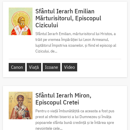
Sfântul Ierarh Emilian
Mărturisitorul, Episcopul
Cizicului
Sfântul Ierarh Emilian, mărturisitorul lui Hristos, a
trăit pe vremea împărăției lui Leon Armeanul,
luptătorul împotriva icoanelor, și fiind el episcop al
Cizicului, de...
Canon
Viață
Icoane
Video
Sfântul Ierarh Miron,
Episcopul Cretei
Pentru o viață îmbunătățită ca aceasta a fost pus
preot al sfintei biserici a lui Dumnezeu și învăța
popoarele sfânta bună credință și le întărea spre
nevoințele cele...