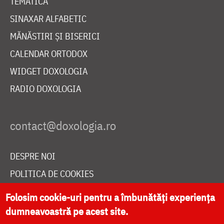
TEMATICĂ
SINAXAR ALFABETIC
MĂNĂSTIRI ȘI BISERICI
CALENDAR ORTODOX
WIDGET DOXOLOGIA
RADIO DOXOLOGIA
DESPRE NOI
POLITICA DE COOKIES
DONEAZĂ ONLINE PENTRU CATEDRALA NAȚIONALĂ
Folosim cookie-uri pentru a îmbunătăți experiența
dumneavoastră pe acest site.