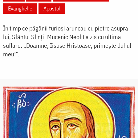
Evanghelie
Apostol
În timp ce păgânii furioși aruncau cu pietre asupra
lui, Sfântul Sfințit Mucenic Neofit a zis cu ultima
suflare: „Doamne, Iisuse Hristoase, primește duhul
meu!”.