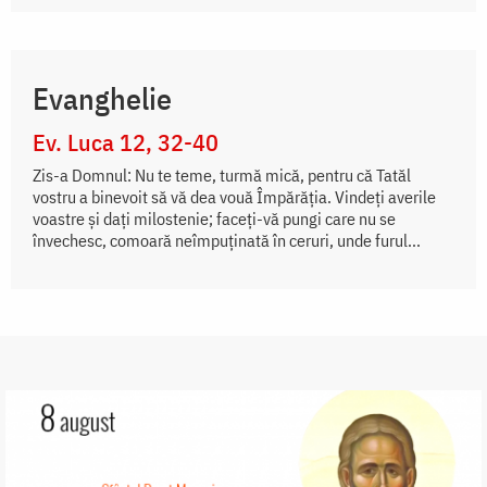
Evanghelie
Ev. Luca 12, 32-40
Zis-a Domnul: Nu te teme, turmă mică, pentru că Tatăl
vostru a binevoit să vă dea vouă Împărăția. Vindeți averile
voastre și dați milostenie; faceți-vă pungi care nu se
învechesc, comoară neîmpuținată în ceruri, unde furul...