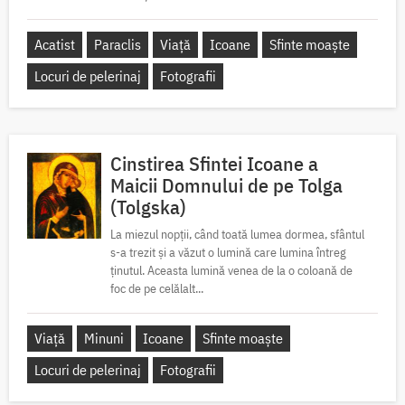
Acatist
Paraclis
Viață
Icoane
Sfinte moaște
Locuri de pelerinaj
Fotografii
Cinstirea Sfintei Icoane a
Maicii Domnului de pe Tolga
(Tolgska)
La miezul nopții, când toată lumea dormea, sfântul
s-a trezit și a văzut o lumină care lumina întreg
ținutul. Aceasta lumină venea de la o coloană de
foc de pe celălalt...
Viață
Minuni
Icoane
Sfinte moaște
Locuri de pelerinaj
Fotografii