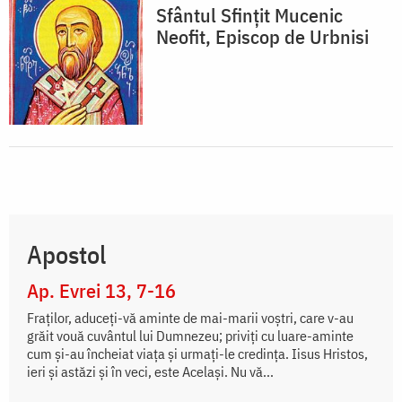
Sfântul Sfințit Mucenic
Neofit, Episcop de Urbnisi
Apostol
Ap. Evrei 13, 7-16
Fraţilor, aduceţi-vă aminte de mai-marii voştri, care v-au
grăit vouă cuvântul lui Dumnezeu; priviţi cu luare-aminte
cum şi-au încheiat viaţa şi urmaţi-le credinţa. Iisus Hristos,
ieri şi astăzi şi în veci, este Acelaşi. Nu vă...