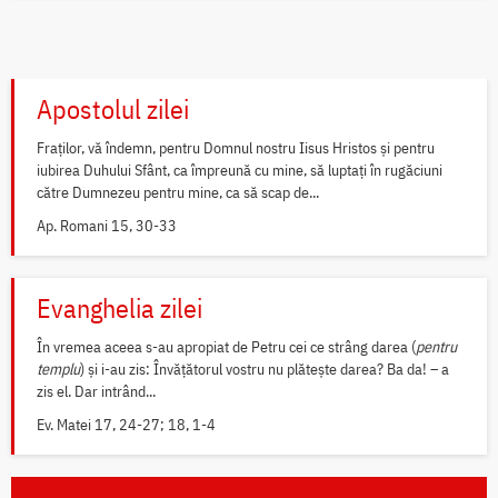
Apostolul zilei
Fraților, vă îndemn, pentru Domnul nostru Iisus Hristos și pentru
iubirea Duhului Sfânt, ca împreună cu mine, să luptați în rugăciuni
către Dumnezeu pentru mine, ca să scap de...
Ap. Romani 15, 30-33
Evanghelia zilei
În vremea aceea s-au apropiat de Petru cei ce strâng darea (
pentru
templu
) și i-au zis: Învățătorul vostru nu plătește darea? Ba da! – a
zis el. Dar intrând...
Ev. Matei 17, 24-27; 18, 1-4