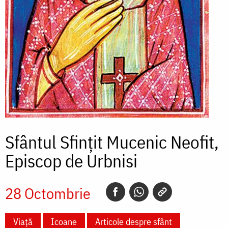
Sfântul Sfințit Mucenic Neofit,
Episcop de Urbnisi
28 Octombrie
Viață
Icoane
Articole despre sfânt