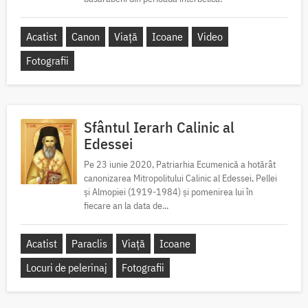
Acatist
Canon
Viață
Icoane
Video
Fotografii
Sfântul Ierarh Calinic al
Edessei
Pe 23 iunie 2020, Patriarhia Ecumenică a hotărât
canonizarea Mitropolitului Calinic al Edessei, Pellei
și Almopiei (1919-1984) și pomenirea lui în
fiecare an la data de...
Acatist
Paraclis
Viață
Icoane
Locuri de pelerinaj
Fotografii