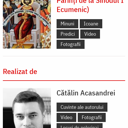
Ecumenic)
Minuni
Icoane
Predici
Video
Fotografii
Realizat de
Cătălin Acasandrei
Cuvinte ale autorului
Video
Fotografii
Locuri de pelerinaj