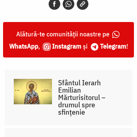
Alătură-te comunității noastre pe
WhatsApp
,
Instagram
și
Telegram
!
Sfântul Ierarh
Emilian
Mărturisitorul –
drumul spre
sfințenie