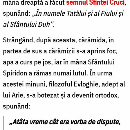
mâna dreaptă a făcut
semnul Sfintei Cruci
,
spunând:
„În numele Tatălui şi al Fiului şi
al Sfântului Duh”
.
Strângând, după aceasta, cărămida, în
partea de sus a cărămizii s-a aprins foc,
apa a curs pe jos, iar în mâna Sfântului
Spiridon a rămas numai lutul. În urma
acestei minuni, filozoful Evloghie, adept al
lui Arie, s-a botezat și a devenit ortodox,
spunând:
„Atâta vreme cât era vorba de dispute,