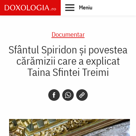
Skip
Meniu
to
main
Main
content
navigation
Documentar
Sfântul Spiridon și povestea
cărămizii care a explicat
Taina Sfintei Treimi