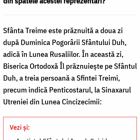
din spatele acestei reprezentări?
explicat
c
Taina
c
Sfintei
Sfânta Treime este prăznuită a doua zi
Treimi
după Duminica Pogorârii Sfântului Duh,
e
/
adică în Lunea Rusaliilor. În această zi,
T
Foto:
Biserica Ortodoxă Îl prăznuieşte pe Sfântul
S
Oana
Duh, a treia persoană a Sfintei Treimi,
T
Nechifor
precum indică Penticostarul, la Sinaxarul
Utreniei din Lunea Cincizecimii:
Vezi și: