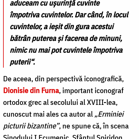
aduceam cu uşurinţă cuvinte
împotriva cuvintelor. Dar când, în locul
cuvintelor, a ieşit din gura acestui
bătrân puterea şi facerea de minuni,
nimic nu mai pot cuvintele împotriva
puterii“.
De aceea, din perspectivă iconografică,
Dionisie din Furna
, important iconograf
ortodox grec al secolului al XVIII-lea,
cunoscut mai ales ca autor al
„Erminiei
picturii bizantine”
, ne spune că, în scena
Sinodului I Ecumenic, Sfântul Spiridon