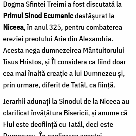
Dogma Sfintei Treimi a fost discutată la
Primul Sinod Ecumenic
desfășurat la
Niceea
, în anul 325, pentru combaterea
ereziei preotului Arie din Alexandria.
Acesta nega dumnezeirea Mântuitorului
Iisus Hristos, și Îl considera ca fiind doar
cea mai înaltă creaţie a lui Dumnezeu şi,
prin urmare, diferit de Tatăl, ca ființă.
Ierarhii adunaţi la Sinodul de la Niceea au
clarificat învăţătura Bisericii, şi anume că
Fiul este deofiinţă cu Tatăl, deci este
Dumnezeu. În explicarea acestei