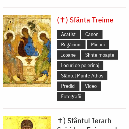
(✝) Sfânta Treime
Acatist
Canon
Rugăciuni
Minuni
Icoane
Sfinte moaște
Locuri de pelerinaj
Sfântul Munte Athos
Predici
Video
Fotografii
✝) Sfântul Ierarh