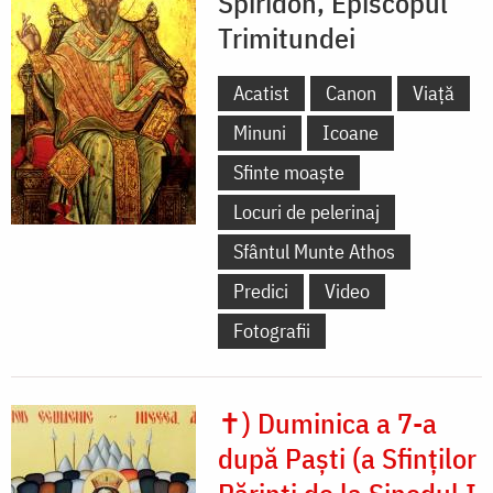
Spiridon, Episcopul
Trimitundei
Acatist
Canon
Viață
Minuni
Icoane
Sfinte moaște
Locuri de pelerinaj
Sfântul Munte Athos
Predici
Video
Fotografii
✝) Duminica a 7-a
după Paști (a Sfinților
Părinți de la Sinodul I