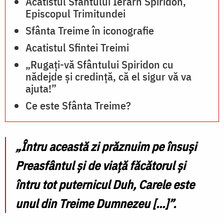
Acatistul Sfântului Ierarh Spiridon,
Episcopul Trimitundei
Sfânta Treime în iconografie
Acatistul Sfintei Treimi
„Rugați-vă Sfântului Spiridon cu
nădejde și credință, că el sigur vă va
ajuta!”
Ce este Sfânta Treime?
„Întru această zi prăznuim pe însuşi
Preasfântul şi de viaţă făcătorul şi
întru tot puternicul Duh, Carele este
unul din Treime Dumnezeu [...]”
.