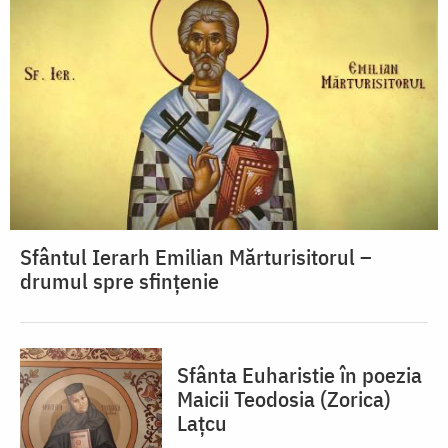
Sfântul Ierarh Emilian Mărturisitorul –
drumul spre sfințenie
Sfânta Euharistie în poezia
Maicii Teodosia (Zorica)
Lațcu