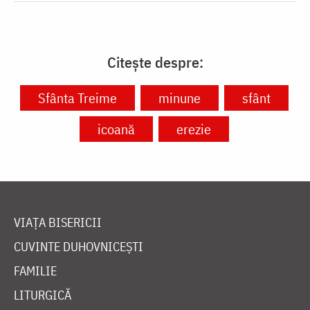
Citește despre:
Sfânta Treime
minune
sfânt
icoană
erezie
VIAȚA BISERICII
CUVINTE DUHOVNICEȘTI
FAMILIE
LITURGICĂ