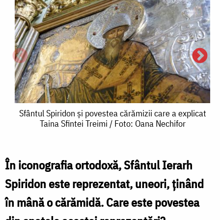
Sfântul
Sfântul Spiridon și povestea cărămizii care a explicat
Taina Sfintei Treimi / Foto: Oana Nechifor
Spiridon
și
povestea
În iconografia ortodoxă, Sfântul Ierarh
S
cărămizii
Spiridon este reprezentat, uneori, ținând
S
care
în mână o cărămidă. Care este povestea
ș
a