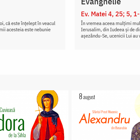
Evanghelie
Ev. Matei 4, 25; 5, 1
i, că este înțelept în veacul
În vremea aceea mulţimi mult
umii acesteia este nebunie
Ierusalim, din Iudeea şi de d
aşezându-Se, ucenicii Lui au v