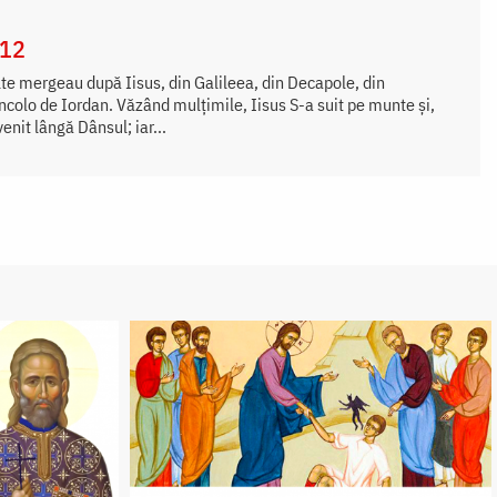
-12
e mergeau după Iisus, din Galileea, din Decapole, din
incolo de Iordan. Văzând mulţimile, Iisus S-a suit pe munte şi,
enit lângă Dânsul; iar...