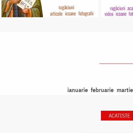
ianuarie
februarie
martie
ACATISTE