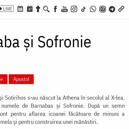
LIVE
07
aba și Sofronie
ie
Apostol
și Sotirihos s-au născut la Athena în secolul al X-lea.
uat numele de Barnabas și Sofronie. După un semn
ont pentru aflarea icoanei făcătoare de minuni a
ela și pentru construirea unei mănăstiri.