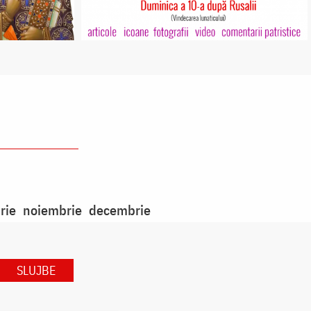
rie
noiembrie
decembrie
SLUJBE