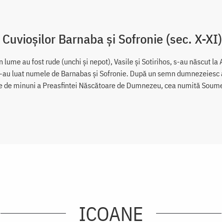
 Cuvioșilor Barnaba și Sofronie (sec. X-XI)
n lume au fost rude (unchi și nepot), Vasile și Sotirihos, s-au născut la 
și-au luat numele de Barnabas și Sofronie. După un semn dumnezeiesc au
e de minuni a Preasfintei Născătoare de Dumnezeu, cea numită Soumela
ICOANE