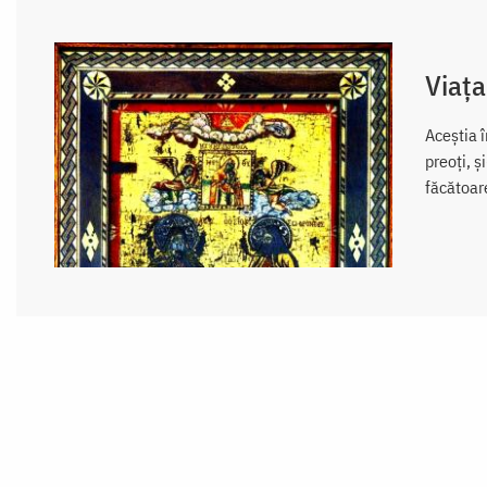
Viața
Aceștia î
preoți, 
făcătoar