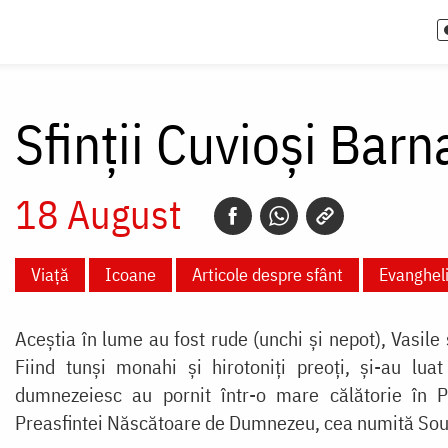
Sfinții Cuvioși Barn
18 August
Viață
Icoane
Articole despre sfânt
Evanghel
Aceștia în lume au fost rude (unchi și nepot), Vasile 
Fiind tunși monahi și hirotoniți preoți, și-au l
dumnezeiesc au pornit într-o mare călătorie în P
Preasfintei Născătoare de Dumnezeu, cea numită Soum