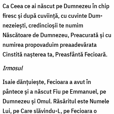
Ca Ceea ce ai născut pe Dumnezeu în chip
firesc şi după cuviinţă, cu cuvinte Dum­
nezeieşti, credincioşii te numim
Născătoare de Dumnezeu, Preacurată şi cu
numirea propovaduim preaadevărata
Cinstită naşterea ta, Preasfântă Fecioară.
Irmosul
Isaie dănţuieşte, Fecioara a avut în
pântece şi a născut Fiu pe Emmanuel, pe
Dumnezeu şi Omul. Răsăritul este Numele
Lui, pe Care slăvindu-L, pe Fecioara o