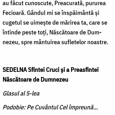
au făcut cunoscute, Preacurată, pururea
Fecioară. Gândul mi se înspăi­mântă şi
cugetul se uimeşte de mărirea ta, care se
întinde peste toţi, Născătoare de Dum­
nezeu, spre mântuirea suflete­lor noastre.
SEDELNA Sfintei Cruci şi a Preasfintei
Născătoare de Dumnezeu
Glasul al 5-lea
Podobie: Pe Cuvântul Cel împreună...