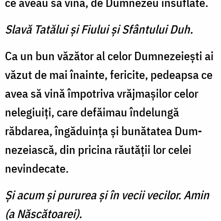
ce aveau să vină, de Dumnezeu insuflate.
Slavă Tatălui şi Fiului şi Sfântului Duh.
Ca un bun văzător al celor Dumnezeieşti ai
văzut de mai înainte, fericite, pedeapsa ce
avea să vină împotriva vrăj­maşilor celor
nelegiuiţi, care defăimau îndelungă
răbdarea, îngăduinţa şi bunătatea Dum­
nezeiască, din pricina răutăţii lor celei
nevindecate.
Şi acum şi pururea şi în vecii vecilor. Amin
(a Născătoarei).