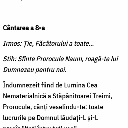
Cântarea a 8-a
Irmos: Ţie, Făcătorului a toate...
Stih: Sfinte Prorocule Naum, roagă-te lui
Dumnezeu pentru noi.
Îndumnezeit fiind de Lumi­na Cea
Nematerialnică a Stăpânitoarei Treimi,
Prorocule, cânţi veselindu-te: toate
lucrurile pe Domnul lăudaţi-L şi-L