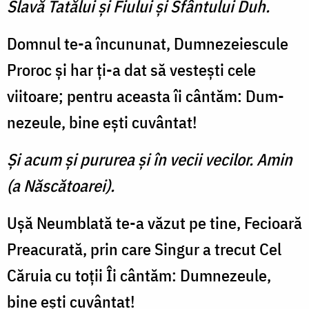
Slavă Tatălui şi Fiului şi Sfântului Duh.
Domnul te-a încununat, Dumnezeiescule
Proroc şi har ţi-a dat să vesteşti cele
viitoare; pentru aceasta îi cântăm: Dum­
nezeule, bine eşti cuvântat!
Şi acum şi pururea şi în vecii vecilor. Amin
(a Născătoarei).
Uşă Neumblată te-a văzut pe tine, Fecioară
Preacurată, prin care Singur a trecut Cel
Căruia cu toţii Îi cântăm: Dumnezeule,
bine eşti cuvântat!