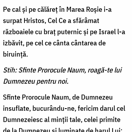
Pe cal şi pe călăreţ în Marea Roşie i-a
surpat Hristos, Cel Ce a sfărâmat
războaiele cu braţ puternic şi pe Israel l-a
izbăvit, pe cel ce cânta cântarea de
biruinţă.
Stih: Sfinte Prorocule Naum, roagă-te lui
Dumnezeu pentru noi.
Sfinte Prorocule Naum, de Dumnezeu
insu­flate, bucurându-ne, fericim darul cel
Dumnezeiesc al minţii tale, celei primite
de la Dum­nezeu şi luminate de harul Lui;