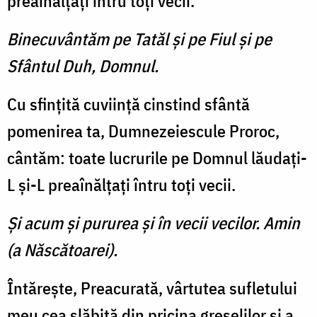
preaînălţaţi întru toţi vecii.
Binecuvântăm pe Tatăl şi pe Fiul şi pe
Sfântul Duh, Domnul.
Cu sfinţită cuviinţă cinstind sfântă
pomenirea ta, Dumnezeiescule Proroc,
cântăm: toate lucrurile pe Domnul lăudaţi-
L şi-L preaînălţaţi întru toţi vecii.
Şi acum şi pururea şi în vecii vecilor. Amin
(a Născătoarei).
Întăreşte, Preacurată, vârtutea sufletului
meu cea slăbită din pricina greşelilor şi a