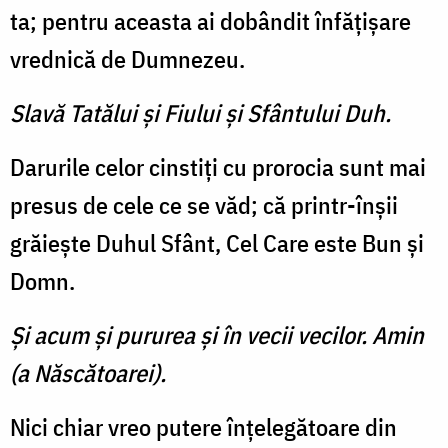
ta; pentru aceasta ai dobândit în­făţişare
vrednică de Dumnezeu.
Slavă Tatălui şi Fiului şi Sfântului Duh.
Darurile celor cinstiţi cu prorocia sunt mai
presus de cele ce se văd; că printr-înşii
grăieşte Duhul Sfânt, Cel Care este Bun şi
Domn.
Şi acum şi pururea şi în vecii vecilor. Amin
(a Născătoarei).
Nici chiar vreo putere înţe­legătoare din