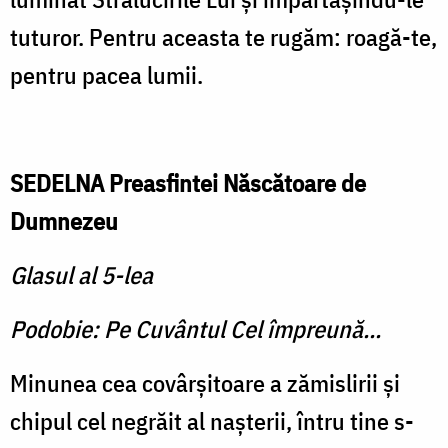
tuturor. Pentru aceas­ta te rugăm: roagă-te,
pentru pacea lumii.
SEDELNA Preasfintei Născătoare de
Dumnezeu
Glasul al 5-lea
Podobie: Pe Cuvântul Cel împreună...
Minunea cea covârşitoare a zămislirii şi
chipul cel negrăit al naşterii, întru tine s-