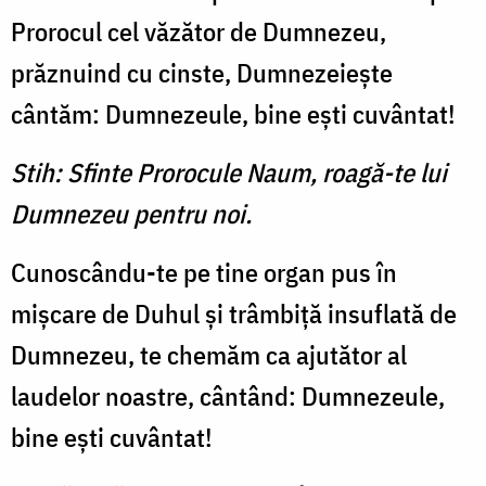
Prorocul cel văzător de Dumnezeu,
prăznuind cu cinste, Dumnezeieşte
cântăm: Dumnezeule, bine eşti cuvântat!
Stih: Sfinte Prorocule Naum, roagă-te lui
Dumnezeu pentru noi.
Cunoscându-te pe tine organ pus în
mişcare de Duhul şi trâmbiţă insuflată de
Dum­nezeu, te chemăm ca ajutător al
laudelor noastre, cântând: Dumnezeule,
bine eşti cuvântat!