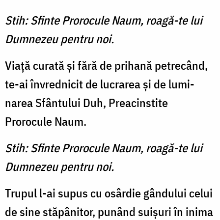
Stih: Sfinte Prorocule Naum, roagă-te lui
Dumnezeu pentru noi.
Viaţă curată şi fără de pri­hană petrecând,
te-ai învred­nicit de lucrarea şi de lumi­
narea Sfântului Duh, Preacin­stite
Prorocule Naum.
Stih: Sfinte Prorocule Naum, roagă-te lui
Dumnezeu pentru noi.
Trupul l-ai supus cu osârdie gândului celui
de sine stăpânitor, punând suişuri în inima