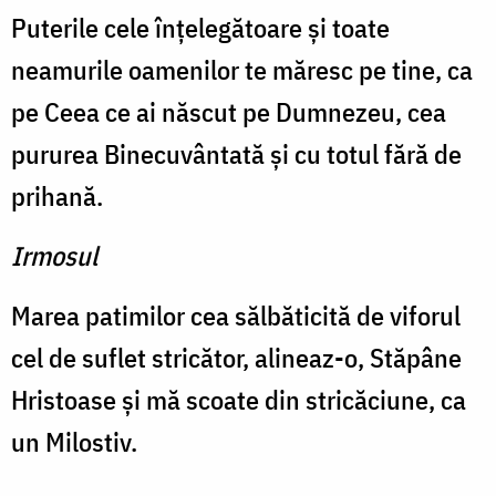
Puterile cele înţelegătoare şi toate
neamurile oamenilor te măresc pe tine, ca
pe Ceea ce ai născut pe Dumnezeu, cea
pu­rurea Binecuvântată şi cu totul fără de
prihană.
Irmosul
Marea patimilor cea săl­băticită de viforul
cel de suflet stricător, alineaz-o, Stăpâne
Hristoase şi mă scoate din stricăciune, ca
un Milostiv.