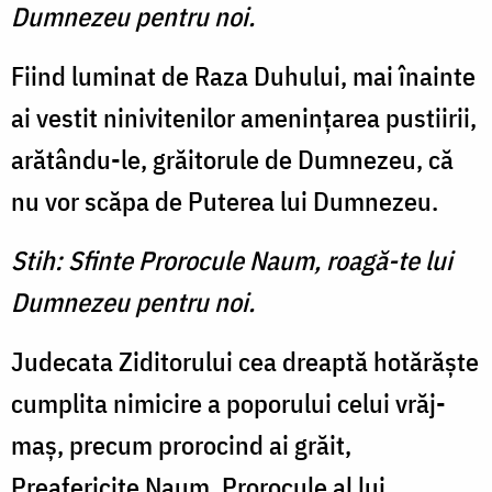
Dumnezeu pentru noi.
Fiind luminat de Raza Du­hului, mai înainte
ai vestit ninivitenilor ameninţarea pus­tiirii,
arătându-le, grăitorule de Dumnezeu, că
nu vor scăpa de Puterea lui Dumnezeu.
Stih: Sfinte Prorocule Naum, roagă-te lui
Dumnezeu pentru noi.
Judecata Ziditorului cea dreaptă hotărăşte
cumplita ni­micire a poporului celui vrăj­
maş, precum prorocind ai grăit,
Preafericite Naum, Prorocule al lui