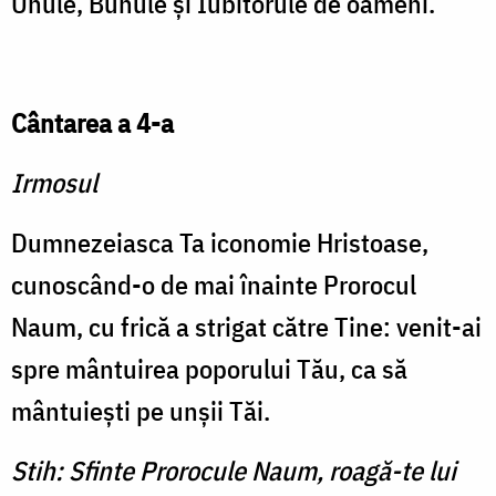
Unule, Bunule şi Iubitorule de oameni.
Cântarea a 4-a
Irmosul
Dumnezeiasca Ta iconomie Hristoase,
cunoscând-o de mai înainte Prorocul
Naum, cu frică a strigat către Tine: venit-ai
spre mântuirea poporului Tău, ca să
mântuieşti pe unşii Tăi.
Stih: Sfinte Prorocule Naum, roagă-te lui