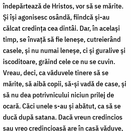
îndepărtează de Hristos, vor să se mărite.
Și își agonisesc osândă, fiindcă și-au
călcat credința cea dintâi. Dar, în același
timp, se învață să fie leneșe, cutreierând
casele, și nu numai leneșe, ci și guralive și
iscoditoare, grăind cele ce nu se cuvin.
Vreau, deci, ca văduvele tinere să se
mărite, să aibă copii, să-și vadă de case, și
să nu dea potrivnicului niciun prilej de
ocară. Căci unele s-au și abătut, ca să se
ducă după satana. Dacă vreun credincios
sau vreo credincioasă are în casă văduve,