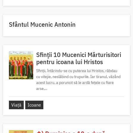
Sfântul Mucenic Antonin
Sfinții 10 Mucenici Mărturisitori
pentru icoana lui Hristos
Sfinții, întărindu-se cu puterea lui Hristos, răbdau
cu vitejie, neslăbind cu trupurile. Iar tiranul, văzând
acest lucru, a poruncit să le ardă fețele cu fiare
arse,...
Viață
Icoane