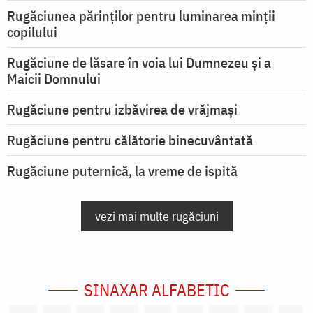
Rugăciunea părinților pentru luminarea minţii
copilului
Rugăciune de lăsare în voia lui Dumnezeu şi a
Maicii Domnului
Rugăciune pentru izbăvirea de vrăjmași
Rugăciune pentru călătorie binecuvântată
Rugăciune puternică, la vreme de ispită
vezi mai multe rugăciuni
SINAXAR ALFABETIC