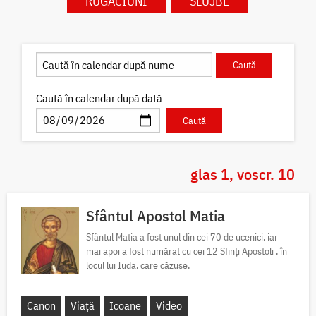
RUGĂCIUNI
SLUJBE
Caută în calendar după dată
glas 1, voscr. 10
Sfântul Apostol Matia
Sfântul Matia a fost unul din cei 70 de ucenici, iar
mai apoi a fost numărat cu cei 12 Sfinți Apostoli , în
locul lui Iuda, care căzuse.
Canon
Viață
Icoane
Video