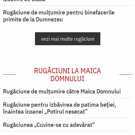
Rugăciune de mulțumire pentru binefacerile
primite de la Dumnezeu
vezi mai multe rugăciuni
RUGĂCIUNI LA MAICA
DOMNULUI
Rugăciune de mulţumire către Maica Domnului
Rugăciune pentru izbăvirea de patima beției,
înaintea icoanei „Potirul nesecat”
Rugăciunea „Cuvine-se cu adevărat"