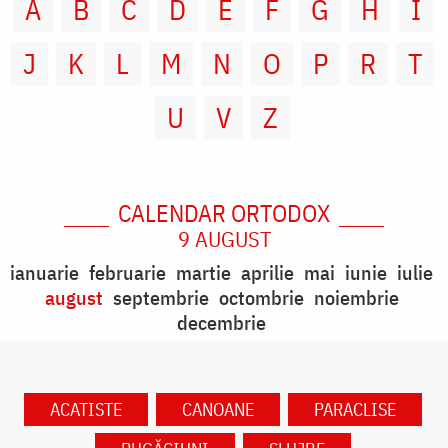
A
B
C
D
E
F
G
H
I
J
K
L
M
N
O
P
R
T
U
V
Z
CALENDAR ORTODOX
9 AUGUST
ianuarie
februarie
martie
aprilie
mai
iunie
iulie
august
septembrie
octombrie
noiembrie
decembrie
ACATISTE
CANOANE
PARACLISE