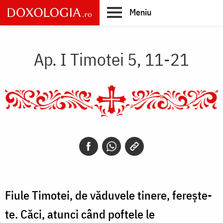
Skip
Meniu
to
main
Main
content
navigation
Ap. I Timotei 5, 11-21
Fiule Timotei, de văduvele tinere, ferește-
te. Căci, atunci când poftele le