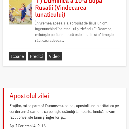
✝) Duminica a 10-a după
Rusalii (Vindecarea
lunaticului)
În vremea aceea s-a apropiat de Iisus un om,
îngenunchind înaintea Lui și zicându-I: Doamne,
miluiește pe fiul meu, că este lunatic și pătimește
rău, căci adesea...
Icoane
Predici
Video
Apostolul zilei
Fraților, mi se pare că Dumnezeu, pe noi, apostolii, ne-a arătat ca pe
cei din urmă oameni, ca pe niște osândiți la moarte, fiindcă ne-am
făcut priveliște lumii și îngerilor și...
Ap. I Corinteni 4, 9-16