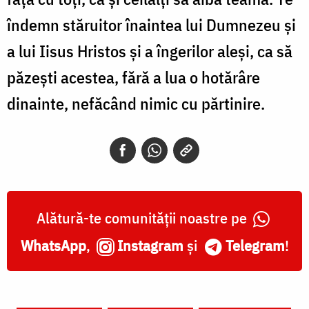
îndemn stăruitor înaintea lui Dumnezeu și
a lui Iisus Hristos și a îngerilor aleși, ca să
păzești acestea, fără a lua o hotărâre
dinainte, nefăcând nimic cu părtinire.
Alătură-te comunității noastre pe
WhatsApp
,
Instagram
și
Telegram
!