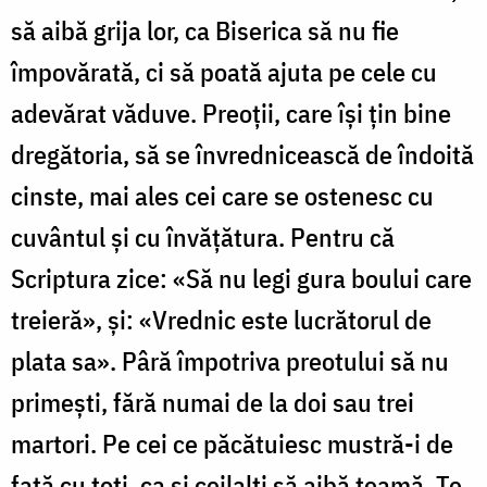
să aibă grija lor, ca Biserica să nu fie
împovărată, ci să poată ajuta pe cele cu
adevărat văduve. Preoții, care își țin bine
dregătoria, să se învrednicească de îndoită
cinste, mai ales cei care se ostenesc cu
cuvântul și cu învățătura. Pentru că
Scriptura zice: «Să nu legi gura boului care
treieră», și: «Vrednic este lucrătorul de
plata sa». Pâră împotriva preotului să nu
primești, fără numai de la doi sau trei
martori. Pe cei ce păcătuiesc mustră-i de
față cu toți, ca și ceilalți să aibă teamă. Te