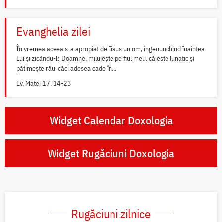
Evanghelia zilei
În vremea aceea s-a apropiat de Iisus un om, îngenunchind înaintea
Lui și zicându-I: Doamne, miluiește pe fiul meu, că este lunatic și
pătimește rău, căci adesea cade în...
Ev. Matei 17, 14-23
Widget Calendar Doxologia
Widget Rugăciuni Doxologia
Rugăciuni zilnice