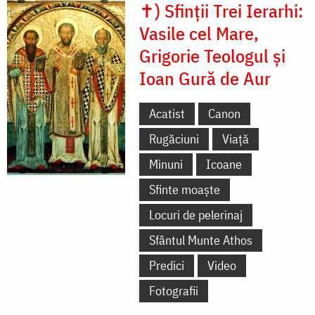
✝) Sfinții Trei Ierarhi:
Vasile cel Mare,
Grigorie Teologul și
Ioan Gură de Aur
Acatist
Canon
Rugăciuni
Viață
Minuni
Icoane
Sfinte moaște
Locuri de pelerinaj
Sfântul Munte Athos
Predici
Video
Fotografii