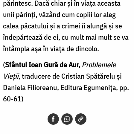
părintesc. Dacă chiar şi în viaţa aceasta
unii părinţi, văzând cum copiii lor aleg
calea păcatului şi a crimei îi alungă şi se
îndepărtează de ei, cu mult mai mult se va
întâmpla aşa în viaţa de dincolo.
(
Sfântul Ioan Gură de Aur,
Problemele
Vieții
, traducere de Cristian Spătărelu și
Daniela Filioreanu, Editura Egumenița, pp.
60-61)