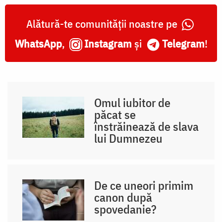
Alătură-te comunității noastre pe
WhatsApp
,
Instagram
și
Telegram
!
Omul iubitor de
păcat se
înstrăinează de slava
lui Dumnezeu
De ce uneori primim
canon după
spovedanie?