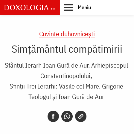
Skip
Meniu
to
main
Main
content
navigation
Cuvinte duhovnicești
Simțământul compătimirii
Sfântul Ierarh Ioan Gură de Aur, Arhiepiscopul
Constantinopolului
Sfinții Trei Ierarhi: Vasile cel Mare, Grigorie
Teologul și Ioan Gură de Aur