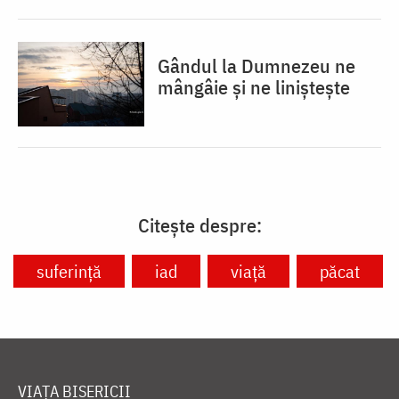
Gândul la Dumnezeu ne
mângâie și ne liniștește
Citește despre:
suferință
iad
viață
păcat
VIAȚA BISERICII