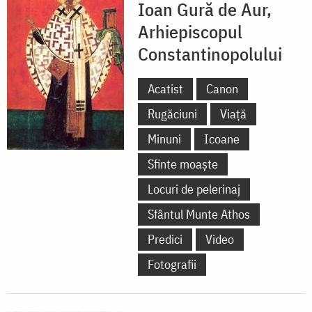
Ioan Gură de Aur,
Arhiepiscopul
Constantinopolului
Acatist
Canon
Rugăciuni
Viață
Minuni
Icoane
Sfinte moaște
Locuri de pelerinaj
Sfântul Munte Athos
Predici
Video
Fotografii