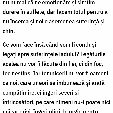
nu numai că ne emoţionăm şi simţim
durere în suflete, dar facem totul pentru a
nu încerca şi noi o asemenea suferinţă şi
chin.
Ce vom face însă când vom fi conduşi
legaţi spre suferinţele iadului? Legăturile
acelea nu vor fi făcute din fier, ci din foc,
foc nestins. Iar temnicerii nu vor fi oameni
ca noi, care uneori se îmbunează şi arată
compătimire, ci îngeri severi şi
înfricoşători, pe care nimeni nu-i poate nici
măcar privi, îngeri plini de urgie pentru