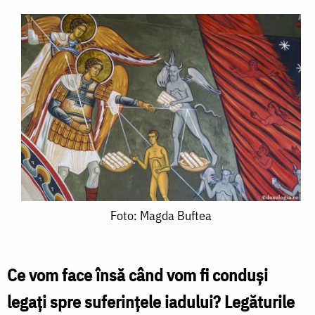
Foto:
Foto: Magda Buftea
Magda
Buftea
Ce vom face însă când vom fi conduşi
legaţi spre suferinţele iadului? Legăturile