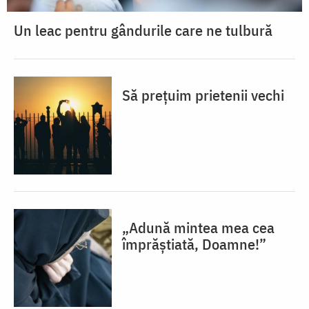
Un leac pentru gândurile care ne tulbură
Să prețuim prietenii vechi
„Adună mintea mea cea
împrăștiată, Doamne!”