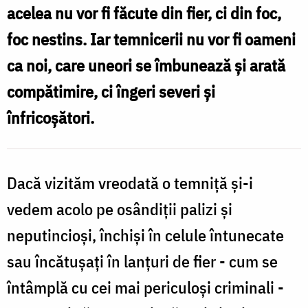
acelea nu vor fi făcute din fier, ci din foc,
foc nestins. Iar temnicerii nu vor fi oameni
ca noi, care uneori se îmbunează şi arată
compătimire, ci îngeri severi şi
înfricoşători.
Dacă vizităm vreodată o temniţă şi-i
vedem acolo pe osândiţii palizi şi
neputincioşi, închişi în celule întunecate
sau încătuşaţi în lanţuri de fier - cum se
întâmplă cu cei mai periculoşi criminali -