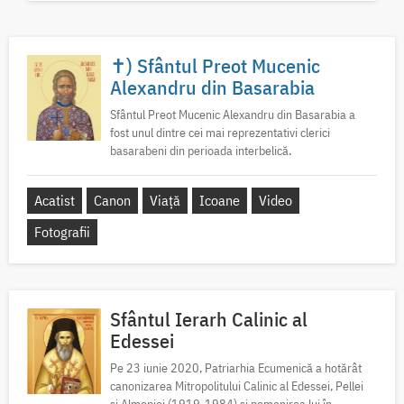
✝) Sfântul Preot Mucenic
Alexandru din Basarabia
Sfântul Preot Mucenic Alexandru din Basarabia a
fost unul dintre cei mai reprezentativi clerici
basarabeni din perioada interbelică.
Acatist
Canon
Viață
Icoane
Video
Fotografii
Sfântul Ierarh Calinic al
Edessei
Pe 23 iunie 2020, Patriarhia Ecumenică a hotărât
canonizarea Mitropolitului Calinic al Edessei, Pellei