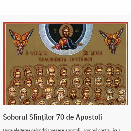
Soborul Sfinților 70 de Apostoli
După alegerea celor doisprezece apostoli, Domnul nostru Iisus