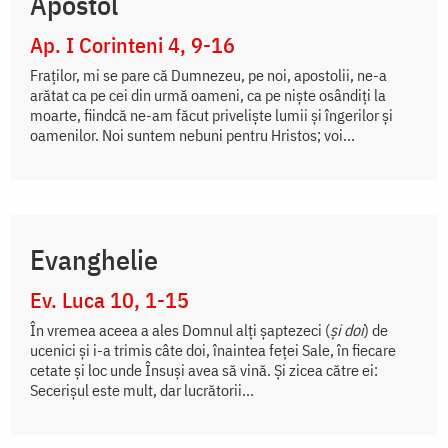
Apostol
Ap. I Corinteni 4, 9-16
Fraților, mi se pare că Dumnezeu, pe noi, apostolii, ne-a
arătat ca pe cei din urmă oameni, ca pe niște osândiți la
moarte, fiindcă ne-am făcut priveliște lumii și îngerilor și
oamenilor. Noi suntem nebuni pentru Hristos; voi...
Evanghelie
Ev. Luca 10, 1-15
În vremea aceea a ales Domnul alți șaptezeci (
și doi
) de
ucenici și i-a trimis câte doi, înaintea feței Sale, în fiecare
cetate și loc unde Însuși avea să vină. Și zicea către ei:
Secerișul este mult, dar lucrătorii...