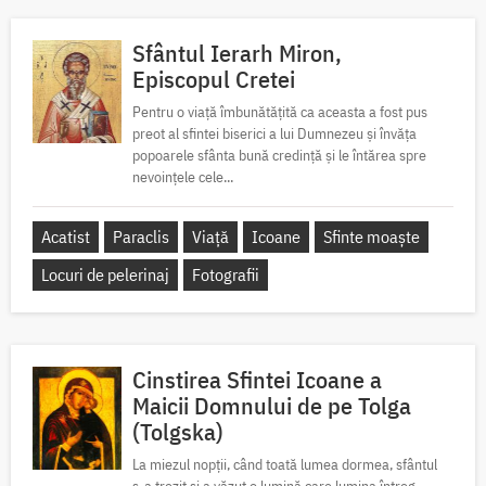
Sfântul Ierarh Miron,
Episcopul Cretei
Pentru o viață îmbunătățită ca aceasta a fost pus
preot al sfintei biserici a lui Dumnezeu și învăța
popoarele sfânta bună credință și le întărea spre
nevoințele cele...
Acatist
Paraclis
Viață
Icoane
Sfinte moaște
Locuri de pelerinaj
Fotografii
Cinstirea Sfintei Icoane a
Maicii Domnului de pe Tolga
(Tolgska)
La miezul nopții, când toată lumea dormea, sfântul