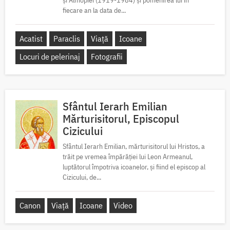
și Almopiei (1919-1984) și pomenirea lui în
fiecare an la data de...
Acatist
Paraclis
Viață
Icoane
Locuri de pelerinaj
Fotografii
Sfântul Ierarh Emilian
Mărturisitorul, Episcopul
Cizicului
Sfântul Ierarh Emilian, mărturisitorul lui Hristos, a
trăit pe vremea împărăției lui Leon Armeanul,
luptătorul împotriva icoanelor, și fiind el episcop al
Cizicului, de...
Canon
Viață
Icoane
Video