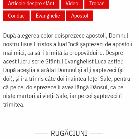
Articole despre sfânt
Video
Tropar
Condac
Evanghelie
Apostol
După alegerea celor doisprezece apostoli, Domnul
nostru Iisus Hristos a luat încă șaptezeci de apostoli
mai mici, ca să-i trimită la propovăduire. Despre
acest lucru scrie Sfântul Evanghelist Luca astfel:
După aceștia a arătat Domnul și alți șaptezeci (și
doi), și i-a trimis câte doi înaintea feței Sale; pentru
că pe cei doisprezece îi avea lângă Dânsul, ca pe
niște martori ai vieții Sale, iar pe cei șaptezeci îi
trimitea.
RUGĂCIUNI