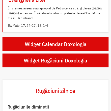
În vremea aceea s-au apropiat de Petru cei ce strâng darea (
pentru
templu
) și i-au zis: Învățătorul vostru nu plătește darea? Ba da! – a
zis el. Dar intrând...
Ev. Matei 17, 24-27; 18, 1-4
Widget Calendar Doxologia
Widget Rugăciuni Doxologia
Rugăciuni zilnice
Rugăciunile dimineții