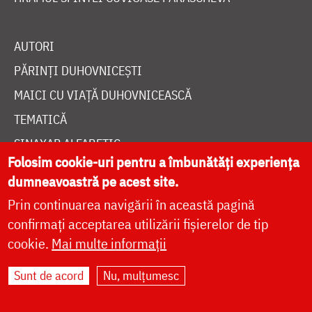
AUTORI
PĂRINȚI DUHOVNICEȘTI
MAICI CU VIAȚĂ DUHOVNICEASCĂ
TEMATICĂ
SINAXAR ALFABETIC
Folosim cookie-uri pentru a îmbunătăți experiența
MĂNĂSTIRI ȘI BISERICI
dumneavoastră pe acest site.
CALENDAR ORTODOX
Prin continuarea navigării în această pagină
WIDGET DOXOLOGIA
confirmați acceptarea utilizării fișierelor de tip
RADIO DOXOLOGIA
cookie.
Mai multe informații
Sunt de acord
Nu, mulțumesc