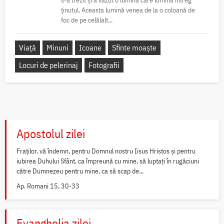
s-a trezit și a văzut o lumină care lumina întreg
ținutul. Aceasta lumină venea de la o coloană de
foc de pe celălalt...
Viață
Minuni
Icoane
Sfinte moaște
Locuri de pelerinaj
Fotografii
Apostolul zilei
Fraților, vă îndemn, pentru Domnul nostru Iisus Hristos și pentru
iubirea Duhului Sfânt, ca împreună cu mine, să luptați în rugăciuni
către Dumnezeu pentru mine, ca să scap de...
Ap. Romani 15, 30-33
Evanghelia zilei