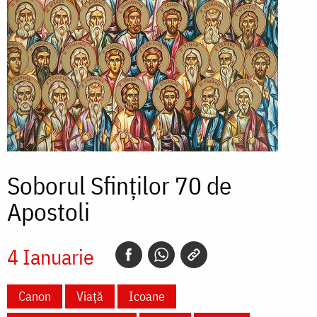
Soborul Sfinților 70 de
Apostoli
4 Ianuarie
Canon
Viață
Icoane