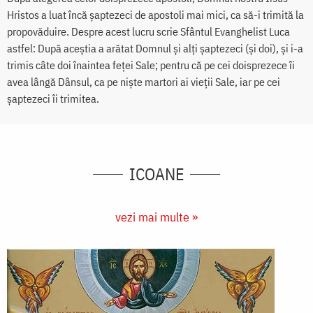
Hristos a luat încă șaptezeci de apostoli mai mici, ca să-i trimită la
propovăduire. Despre acest lucru scrie Sfântul Evanghelist Luca
astfel: După aceștia a arătat Domnul și alți șaptezeci (și doi), și i-a
trimis câte doi înaintea feței Sale; pentru că pe cei doisprezece îi
avea lângă Dânsul, ca pe niște martori ai vieții Sale, iar pe cei
șaptezeci îi trimitea.
ICOANE
vezi mai multe »