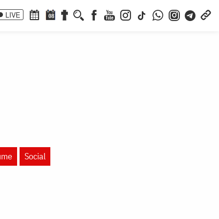
LIVE
08
lume
Social