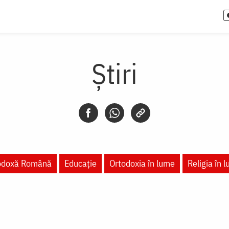
Știri
todoxă Română
Educaţie
Ortodoxia în lume
Religia în 