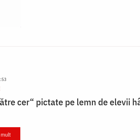
8:53
E
ătre cer“ pictate pe lemn de elevii h
 mult