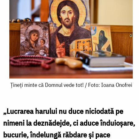
Țineți
Țineți minte că Domnul vede tot! / Foto: Ioana Onofrei
minte
că
„Lucrarea harului nu duce niciodată pe
Domnul
nimeni la deznădejde, ci aduce înduioșare,
vede
bucurie, îndelungă răbdare și pace
tot!