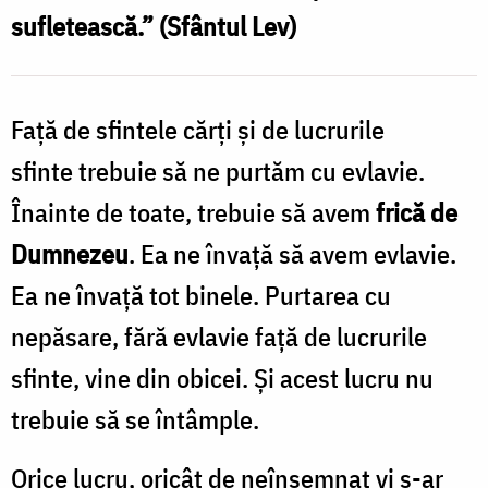
sufletească.” (Sfântul Lev)
/
Foto:
Ioana
Faţă de sfintele cărţi şi de lucrurile
Onofrei
sfinte trebuie să ne purtăm cu evlavie.
Înainte de toate, trebuie să avem
frică de
Dumnezeu
. Ea ne învaţă să avem evlavie.
Ea ne învaţă tot binele. Purtarea cu
nepăsare, fără evlavie faţă de lucrurile
sfinte, vine din obicei. Şi acest lucru nu
trebuie să se întâmple.
Orice lucru, oricât de neînsemnat vi s-ar