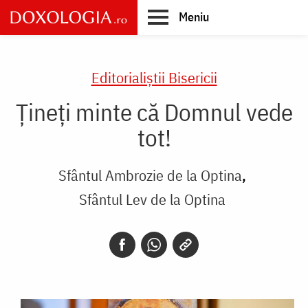
Skip
Meniu
to
main
Main
content
navigation
Editorialiștii Bisericii
Țineți minte că Domnul vede
tot!
Sfântul Ambrozie de la Optina
Sfântul Lev de la Optina