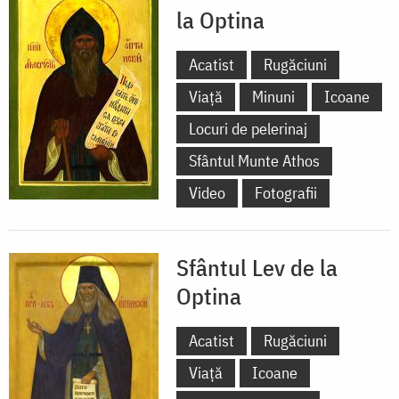
la Optina
Acatist
Rugăciuni
Viață
Minuni
Icoane
Locuri de pelerinaj
Sfântul Munte Athos
Video
Fotografii
Sfântul Lev de la
Optina
Acatist
Rugăciuni
Viață
Icoane