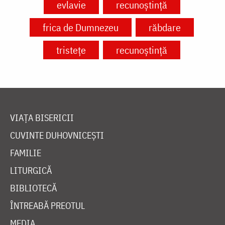
evlavie
recunoștință
frica de Dumnezeu
răbdare
tristețe
recunoștință
VIAȚA BISERICII
CUVINTE DUHOVNICEȘTI
FAMILIE
LITURGICĂ
BIBLIOTECĂ
ÎNTREABĂ PREOTUL
MEDIA