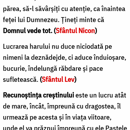
părea, să-l săvârşiţi cu atenţie, ca înaintea
feţei lui Dumnezeu. Ţineţi minte că
Domnul vede tot. (
Sfântul Nicon
)
Lucrarea harului nu duce niciodată pe
nimeni la deznădejde, ci aduce înduioşare,
bucurie, îndelungă răbdare şi pace
sufletească.
(
Sfântul Lev
)
Recunoştinţa creştinului
este un lucru atât
de mare, încât, împreună cu dragostea, îl
urmează pe acesta şi în viaţa viitoare,
unde el va prăznui împreună cu ele Paştele