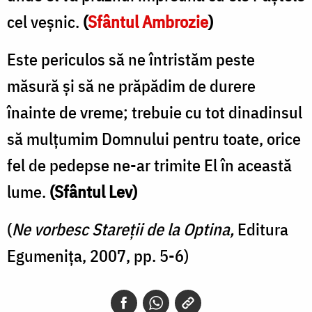
cel veşnic.
(
Sfântul Ambrozie
)
Este periculos să ne întristăm peste
măsură şi să ne prăpădim de durere
înainte de vreme; trebuie cu tot dinadinsul
să mulţumim Domnului pentru toate, orice
fel de pedepse ne-ar trimite El în această
lume.
(Sfântul Lev)
(
Ne vorbesc Stareţii de la Optina,
Editura
Egumeniţa, 2007, pp. 5-6)