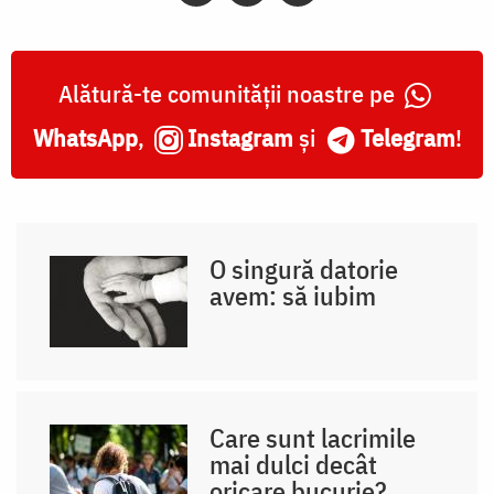
Alătură-te comunității noastre pe
WhatsApp
,
Instagram
și
Telegram
!
O singură datorie
avem: să iubim
Care sunt lacrimile
mai dulci decât
oricare bucurie?