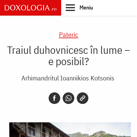
Skip
Meniu
to
main
Main
content
navigation
Pateric
Traiul duhovnicesc în lume –
e posibil?
Arhimandritul Ioannikios Kotsonis