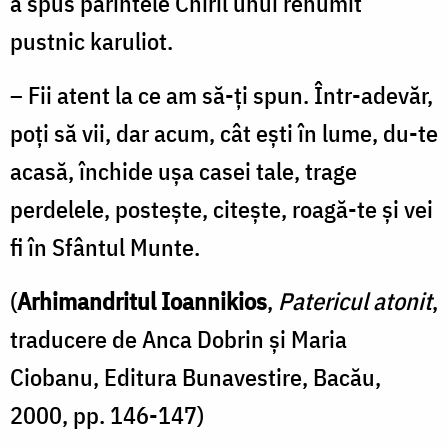
a spus părintele Chiril unui renumit
pustnic karuliot.
– Fii atent la ce am să-ţi spun. Într-adevăr,
poţi să vii, dar acum, cât eşti în lume, du-te
acasă, închide uşa casei tale, trage
perdelele, posteşte, citeşte, roagă-te şi vei
fi în Sfântul Munte.
(
Arhimandritul Ioannikios
,
Patericul atonit
,
traducere de Anca Dobrin și Maria
Ciobanu, Editura Bunavestire, Bacău,
2000, pp. 146-147)