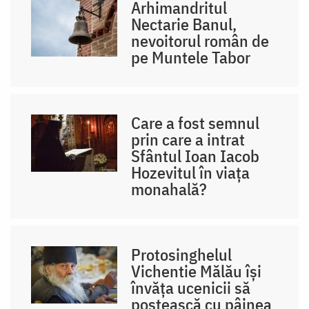
Arhimandritul
Nectarie Banul,
nevoitorul român de
pe Muntele Tabor
Care a fost semnul
prin care a intrat
Sfântul Ioan Iacob
Hozevitul în viața
monahală?
Protosinghelul
Vichentie Mălău își
învăța ucenicii să
postească cu pâinea