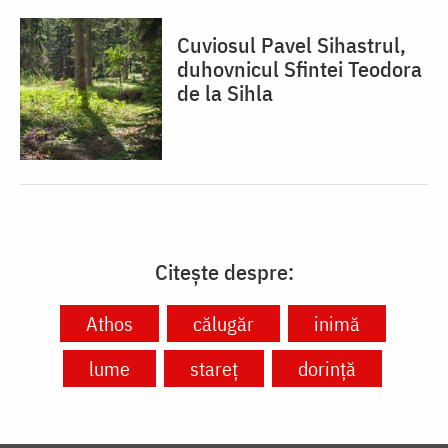
Cuviosul Pavel Sihastrul,
duhovnicul Sfintei Teodora
de la Sihla
Citește despre:
Athos
călugăr
inimă
lume
stareț
dorință