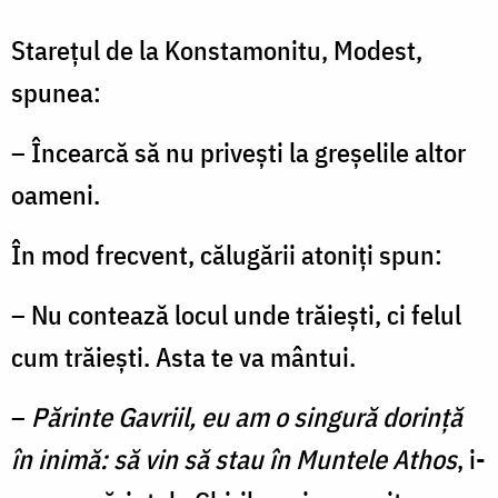
Stareţul de la Konstamonitu, Modest,
spunea:
– Încearcă să nu priveşti la greşelile altor
oameni.
În mod frecvent, călugării atoniţi spun:
– Nu contează locul unde trăieşti, ci felul
cum trăieşti. Asta te va mântui.
–
Părinte Gavriil, eu am o singură dorinţă
în inimă: să vin să stau în Muntele Athos
, i-