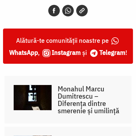
Alătură-te comunității noastre pe
WhatsApp
,
Instagram
și
Telegram
!
Monahul Marcu
Dumitrescu –
Diferența dintre
smerenie și umilință