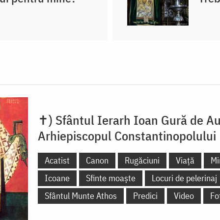
✝) Sfântul Ierarh Ioan Gură de Au
Arhiepiscopul Constantinopolului
Acatist
Canon
Rugăciuni
Viață
Mi
Icoane
Sfinte moaște
Locuri de pelerinaj
Sfântul Munte Athos
Predici
Video
Fo