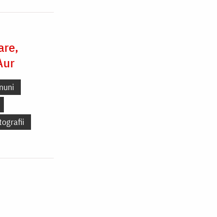
are,
Aur
nuni
tografii