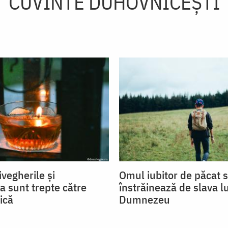
CUVINTE DUHOVNICEȘTI
ivegherile și
Omul iubitor de păcat 
a sunt trepte către
înstrăinează de slava lu
ică
Dumnezeu