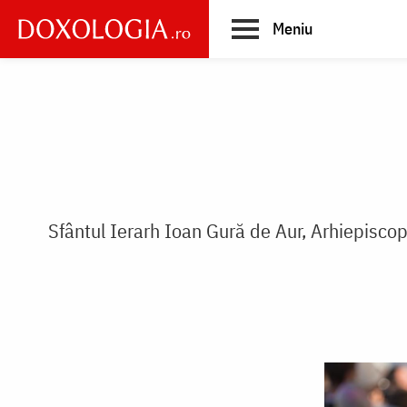
Skip
Meniu
to
main
Main
content
navigation
Sfântul Ierarh Ioan Gură de Aur, Arhiepisco