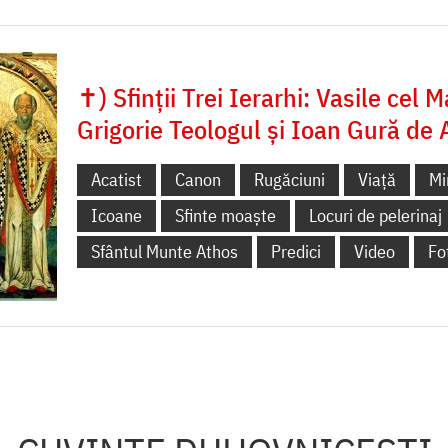
✝) Sfinții Trei Ierarhi: Vasile cel M
Grigorie Teologul și Ioan Gură de 
Acatist
Canon
Rugăciuni
Viață
Mi
Icoane
Sfinte moaște
Locuri de pelerinaj
Sfântul Munte Athos
Predici
Video
Fo