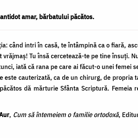
n antidot amar, bărbatului păcătos.
ia: când intri în casă, te întâmpină ca o fiară, as
t vrăjmaş! Tu însă cercetează-te pe tine însuţi. N
unci, iată că rana pe care ai făcut-o unei femei 
e este cauterizată, ca de un chirurg, de propria 
păcătos dă mărturie Sfânta Scriptură. Femeia re
 Aur
,
Cum să întemeiem o familie ortodoxă
, Editu