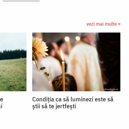
vezi mai multe »
se
Condiția ca să luminezi este să
i
știi să te jertfești