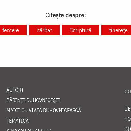
Citește despre:
femeie
bărbat
Scriptură
tinerețe
AUTORI
PĂRINȚI DUHOVNICEȘTI
DE
MAICI CU VIAȚĂ DUHOVNICEASCĂ
PO
TEMATICĂ
DO
SINAXAR ALFABETIC