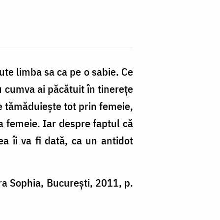
cute limba sa ca pe o sabie. Ce
u cumva ai păcătuit în tinereţe
se tămăduieşte tot prin femeie,
ta femeie. Iar despre faptul că
a îi va fi dată, ca un antidot
ra Sophia, București, 2011, p.