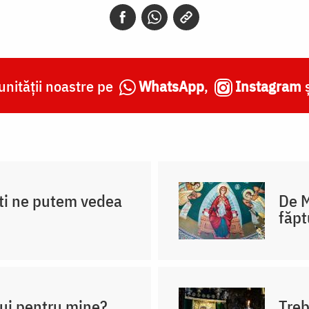
nității noastre pe
WhatsApp
,
Instagram
ti ne putem vedea
De M
făpt
ui pentru mine?
Treb