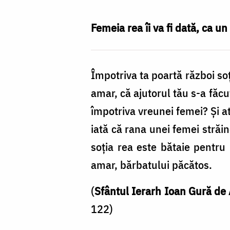
Nechifor
Femeia rea îi va fi dată, ca u
Împotriva ta poartă război soţ
amar, că ajutorul tău s-a făcu
împotriva vreunei femei? Şi at
iată că rana unei femei străin
soţia rea este bătaie pentru 
amar, bărbatului păcătos.
(
Sfântul Ierarh Ioan Gură de
122)