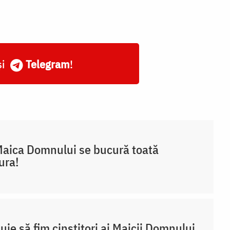
și
Telegram
!
aica Domnului se bucură toată
ura!
uie să fim cinstitori ai Maicii Domnului