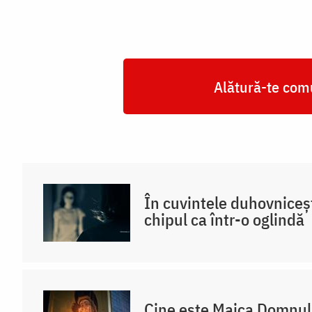
Alătură-te comu
În cuvintele duhovniceș
chipul ca într-o oglindă
Cine este Maica Domnul