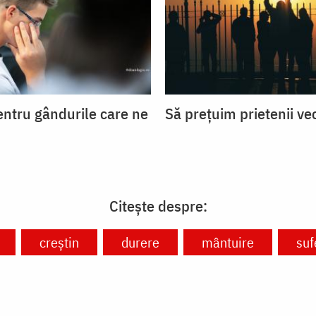
entru gândurile care ne
Să prețuim prietenii ve
Citește despre:
creștin
durere
mântuire
suf