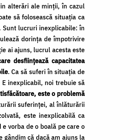
n alterări ale minţii, în cazul
ate să folosească situaţia ca
 Sunt lucruri inexplicabile: în
nulează dorinţa de împotrivire
ie ai ajuns, lucrul acesta este
 care desfiinţează capacitatea
ile
. Ca să suferi în situaţia de
. E inexplicabil, noi trebuie să
atisfăcătoare, este o problemă
ării suferinţei, al înlăturării
zolvată, este inexplicabilă ca
nd e vorba de o boală pe care o
ne gândim că dacă am ajuns la