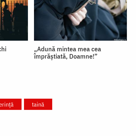
chi
„Adună mintea mea cea
împrăștiată, Doamne!”
erință
taină