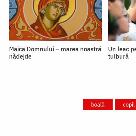
Maica Domnului – marea noastră
Un leac p
nădejde
tulbură
boală
copil