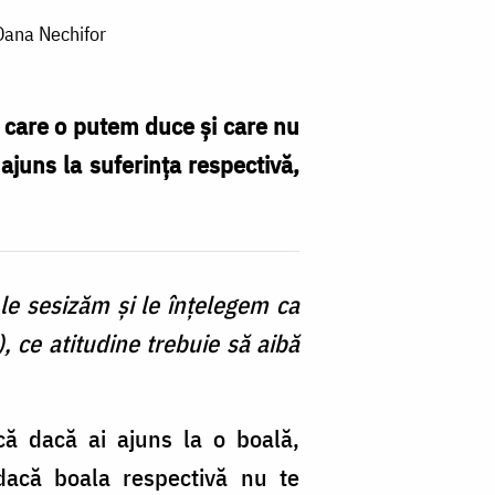
 Oana Nechifor
e care o putem duce și care nu
juns la suferința respectivă,
i le sesizăm şi le înţelegem ca
), ce atitudine trebuie să aibă
că dacă ai ajuns la o boală,
dacă boala respectivă nu te