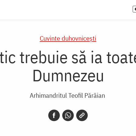
Cuvinte duhovnicești
ic trebuie să ia toa
Dumnezeu
Arhimandritul Teofil Părăian