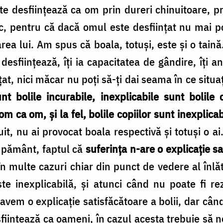
e desfiinţează ca om prin dureri chinuitoare, pri
 pentru că dacă omul este desfiinţat nu mai po
rea lui. Am spus că boala, totuşi, este şi o taină.
esfiinţează, îţi ia capacitatea de gândire, îţi a
ţat, nici măcar nu poţi să-ţi dai seama în ce situaţ
unt bolile incurabile, inexplicabile sunt bolile
m ca om, şi la fel, bolile copiilor sunt inexplicab
uit, nu ai provocat boala respectivă şi totuşi o ai
 pământ, faptul că
suferinţa n-are o explicaţie s
n multe cazuri chiar din punct de vedere al înlătur
ste inexplicabilă, şi atunci când nu poate fi re
u avem o explicaţie satisfăcătoare a bolii, dar câ
fiinţează ca oameni, în cazul acesta trebuie să 