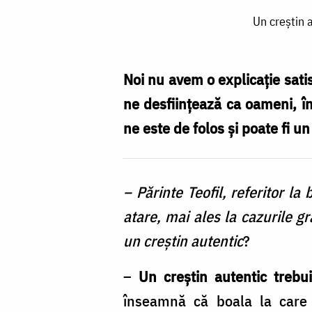
Un
Un creștin 
creștin
autentic
trebuie
Noi nu avem o explicație sati
să
ne desființează ca oameni, î
ia
ne este de folos și poate fi u
toate
ca
– Părinte Teofil, referitor la
din
atare, mai ales la cazurile gr
mâna
un creştin autentic
?
lui
Dumnezeu
–
Un creştin autentic treb
/
înseamnă că boala la care 