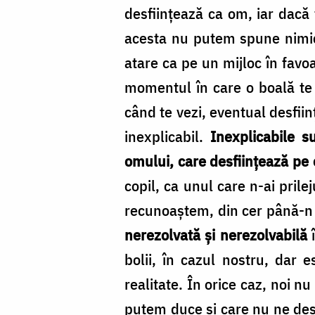
Foto:
desfiinţează ca om, iar dacă t
Oana
acesta nu putem spune nimic,
Nechifor
atare ca pe un mijloc în favoa
momentul în care o boală te d
când te vezi, eventual desfiin
inexplicabil.
Inexplicabile s
omului, care desfiinţează pe o
copil, ca unul care n-ai prilej
recunoaştem, din cer până-n
nerezolvată şi nerezolvabilă
î
bolii, în cazul nostru, dar e
realitate. În orice caz, noi n
putem duce şi care nu ne des