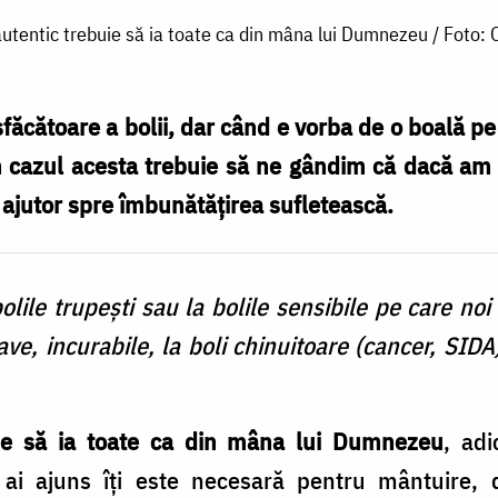
autentic trebuie să ia toate ca din mâna lui Dumnezeu / Foto:
sfăcătoare a bolii, dar când e vorba de o boală p
n cazul acesta trebuie să ne gândim că dacă am a
n ajutor spre îmbunătățirea sufletească.
 bolile trupeşti sau la bolile sensibile pe care no
ave, incurabile, la boli chinuitoare (cancer, SIDA
uie să ia toate ca din mâna lui Dumnezeu
, adi
ai ajuns îţi este necesară pentru mântuire, 