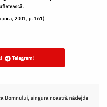
sufletească.
apoca, 2001, p. 161)
și
Telegram
!
a Domnului, singura noastră nădejde