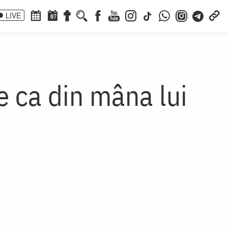
LIVE
07
te ca din mâna lui