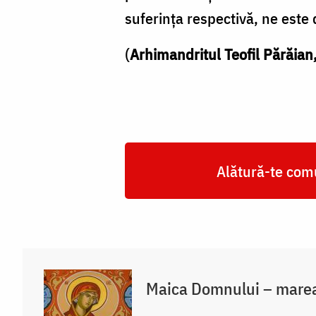
suferinţa respectivă, ne este 
(
Arhimandritul Teofil Părăian
Alătură-te comu
Maica Domnului – marea