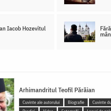
oan Iacob Hozevitul
Fără
mân
Arhimandritul Teofil Părăian
Cuvinte ale autorului
Biografie
Cuvinte d