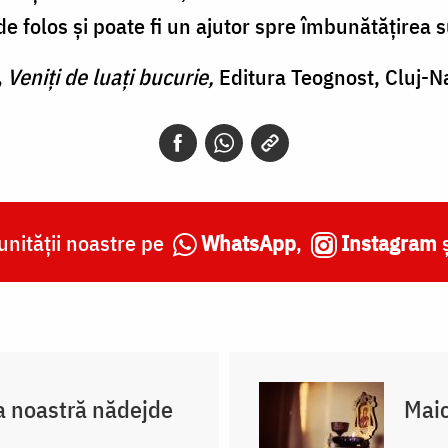
de folos şi poate fi un ajutor spre îmbunătăţirea 
,
Veniţi de luaţi bucurie,
Editura Teognost, Cluj-N
nității noastre pe
WhatsApp
,
Instagram
 noastră nădejde
Maic