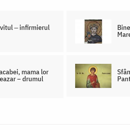
itul ‒ infirmierul
Bine
Mare
Macabei, mama lor
Sfân
leazar – drumul
Pant