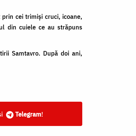
rin cei trimiși cruci, icoane,
ul din cuiele ce au străpuns
irii Samtavro. După doi ani,
și
Telegram
!