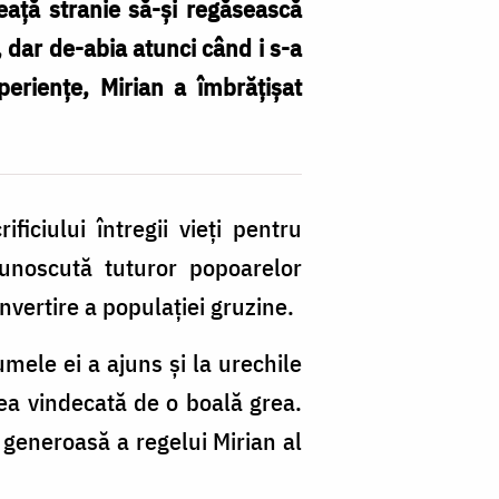
ceață stranie să-și regăsească
, dar de-abia atunci când i s-a
eriențe, Mirian a îmbrățișat
ficiului întregii vieți pentru
cunoscută tuturor popoarelor
onvertire a populației gruzine.
ele ei a ajuns și la urechile
dea vindecată de o boală grea.
 generoasă a regelui Mirian al