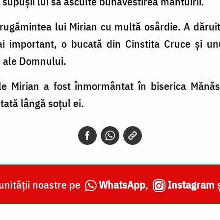
ți supușii lui să asculte bunăvestirea mântuirii.
rugămintea lui Mirian cu multă osârdie. A dăruit p
ai important, o bucată din Cinstita Cruce și un
e ale Domnului.
le Mirian a fost înmormântat în biserica Mănăst
ată lângă soțul ei.
nității noastre pe
WhatsApp
,
Instagram