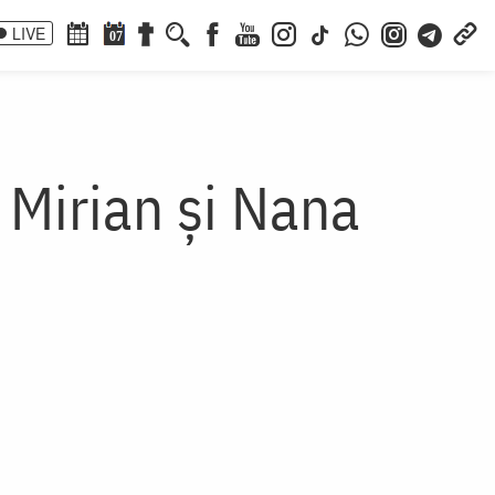
LIVE
07
, Mirian și Nana