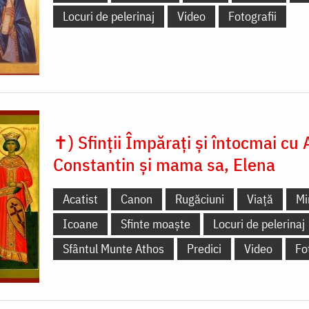
Locuri de pelerinaj
Video
Fotografii
✝) Sfinții Împărați și întocmai cu 
Constantin și mama sa, Elena
Acatist
Canon
Rugăciuni
Viață
Mi
Icoane
Sfinte moaște
Locuri de pelerinaj
Sfântul Munte Athos
Predici
Video
Fo