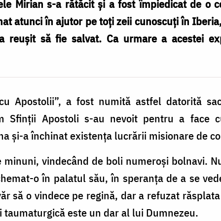
le Mirian s-a rătăcit și a fost împiedicat de o 
t atunci în ajutor pe toți zeii cunoscuți în Iberia
 reușit să fie salvat. Ca urmare a acestei exp
 Apostolii”, a fost numită astfel datorită sacri
m Sfinții Apostoli s-au nevoit pentru a face 
ina și-a închinat existența lucrării misionare de c
minuni, vindecând de boli numeroși bolnavi. Num
chemat-o în palatul său, în speranța de a se ve
văr să o vindece pe regină, dar a refuzat răsplata
ei taumaturgică este un dar al lui Dumnezeu.