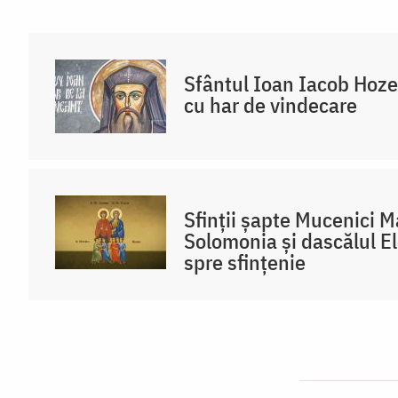
Sfântul Ioan Iacob Hozev
cu har de vindecare
Sfinții șapte Mucenici 
Solomonia și dascălul E
spre sfințenie