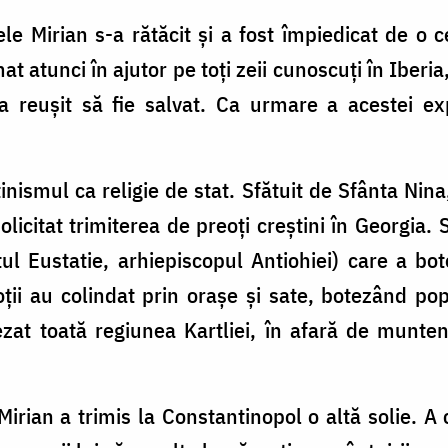
le Mirian s-a rătăcit și a fost împiedicat de o 
t atunci în ajutor pe toți zeii cunoscuți în Iberia
 reușit să fie salvat. Ca urmare a acestei exp
tinismul ca religie de stat. Sfătuit de Sfânta Nina,
olicitat trimiterea de preoți creștini în Georgia.
ul Eustatie, arhiepiscopul Antiohiei) care a bote
oții au colindat prin orașe și sate, botezând pop
zat toată regiunea Kartliei, în afară de munten
Mirian a trimis la Constantinopol o altă solie. A