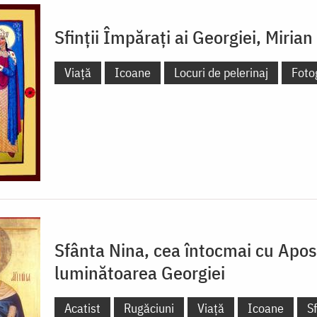
Sfinții Împărați ai Georgiei, Mirian
Viață
Icoane
Locuri de pelerinaj
Fotog
Sfânta Nina, cea întocmai cu Apost
luminătoarea Georgiei
Acatist
Rugăciuni
Viață
Icoane
S