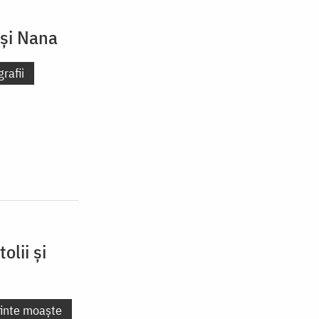
 și Nana
rafii
olii și
finte moaște