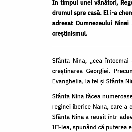
ai
În timpul unei vânători, Rege
Georgiei,
drumul spre casă. El i-a chema
Mirian
adresat Dumnezeului Ninei a
și
creștinismul.
Nana
Sfânta Nina, „cea întocmai cu
creștinarea Georgiei. Precu
Evanghelia, la fel și Sfânta N
Sfânta Nina făcea numeroase 
reginei iberice Nana, care a 
Sfânta Nina a reușit într-ade
III-lea, spunând că puterea 