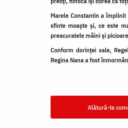
preoți, fiindcă își dorea ca to
Marele Constantin a împlinit 
sfinte moaște și, ce este m
preacuratele mâini și picioar
Conform dorinței sale, Rege
Regina Nana a fost înmormânt
Alătură-te comu