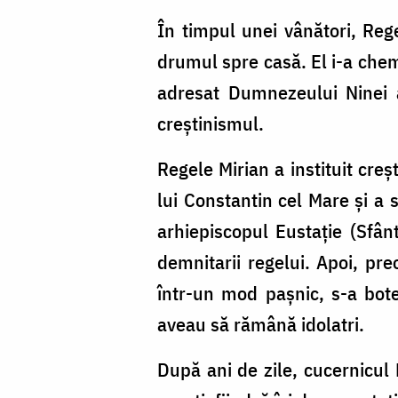
În timpul unei vânători, Rege
drumul spre casă. El i-a chema
adresat Dumnezeului Ninei a
creștinismul.
Regele Mirian a instituit creș
lui Constantin cel Mare și a s
arhiepiscopul Eustație (Sfânt
demnitarii regelui. Apoi, pre
într-un mod pașnic, s-a bote
aveau să rămână idolatri.
După ani de zile, cucernicul 