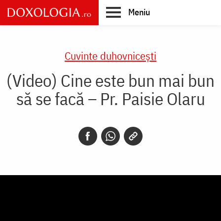
Skip
Meniu
to
main
Main
content
navigation
Cuvinte duhovnicești
(Video) Cine este bun mai bun
să se facă – Pr. Paisie Olaru