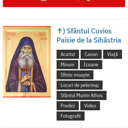
✝) Sfântul Cuvios
Paisie de la Sihăstria
Acatist
Canon
Viață
Minuni
Icoane
Sfinte moaște
Locuri de pelerinaj
Sfântul Munte Athos
Predici
Video
Fotografii