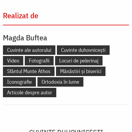
Realizat de
Magda Buftea
Cuvinte ale autorului
Cuvinte duhovnicești
Video
Fotografii
Locuri de pelerinaj
Sfântul Munte Athos
Mănăstiri și biserici
Iconografie
Ortodoxia în lume
Articole despre autor