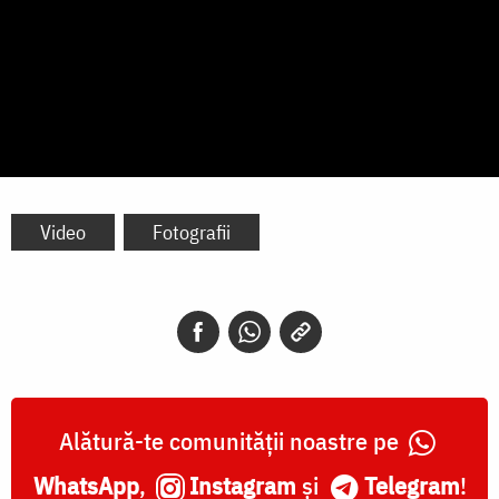
Video
Fotografii
Alătură-te comunității noastre pe
WhatsApp
,
Instagram
și
Telegram
!