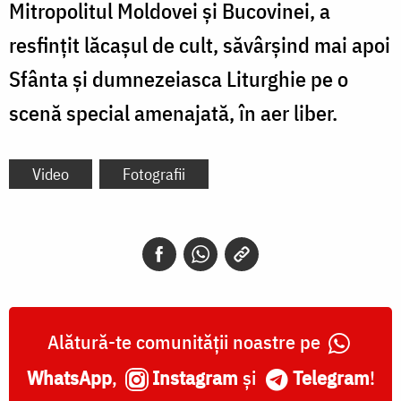
Mitropolitul Moldovei și Bucovinei, a
resfințit lăcașul de cult, săvârșind mai apoi
Sfânta și dumnezeiasca Liturghie pe o
scenă special amenajată, în aer liber.
Video
Fotografii
Alătură-te comunității noastre pe
WhatsApp
,
Instagram
și
Telegram
!