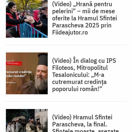
(Video) „Hrană pentru
pelerini” – mii de mese
oferite la Hramul Sfintei
Parascheva 2025 prin
Fiideajutor.ro
(Video) În dialog cu IPS
Filoteos, Mitropolitul
Tesalonicului: „M-a
cutremurat credința
poporului român!”
(Video) Hramul Sfintei
Parascheva, la final.
Sfintele moaște, așezate