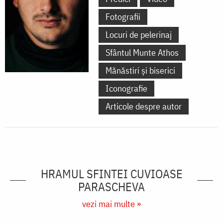
Fotografii
Locuri de pelerinaj
Sfântul Munte Athos
Mănăstiri și biserici
Iconografie
Articole despre autor
HRAMUL SFINTEI CUVIOASE
PARASCHEVA
vezi mai multe »