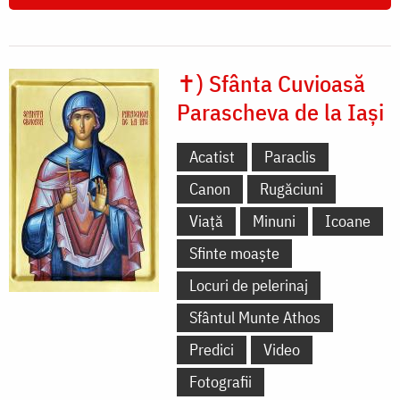
✝) Sfânta Cuvioasă
Parascheva de la Iași
Acatist
Paraclis
Canon
Rugăciuni
Viață
Minuni
Icoane
Sfinte moaște
Locuri de pelerinaj
Sfântul Munte Athos
Predici
Video
Fotografii