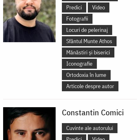
Predici
Video
Fotografii
Locuri de pelerinaj
Sfântul Munte Athos
Mănăstiri și biserici
Iconografie
Ortodoxia în lume
Articole despre autor
Constantin Comici
Cuvinte ale autorului
Predici
Video