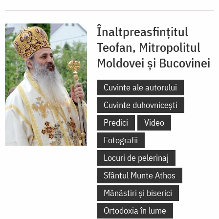
Înaltpreasfințitul
Teofan, Mitropolitul
Moldovei și Bucovinei
Cuvinte ale autorului
Cuvinte duhovnicești
Predici
Video
Fotografii
Locuri de pelerinaj
Sfântul Munte Athos
Mănăstiri și biserici
Ortodoxia în lume