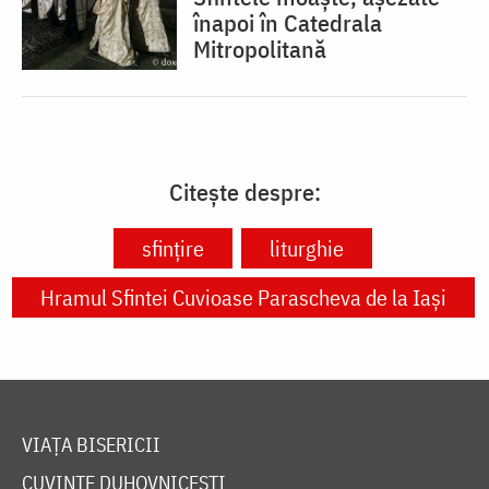
înapoi în Catedrala
Mitropolitană
Citește despre:
sfinţire
liturghie
Hramul Sfintei Cuvioase Parascheva de la Iași
VIAȚA BISERICII
CUVINTE DUHOVNICEȘTI