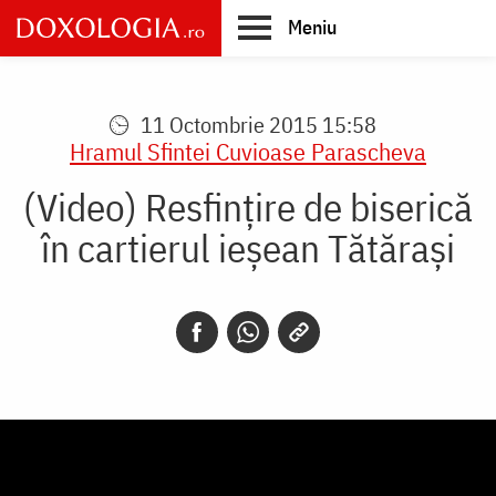
Skip
Meniu
to
main
Main
content
navigation
11 Octombrie 2015 15:58
Hramul Sfintei Cuvioase Parascheva
(Video) Resfințire de biserică
în cartierul ieșean Tătărași