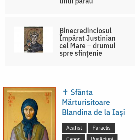
unui pârâu
Binecredinciosul
Împărat Justinian
cel Mare – drumul
spre sfințenie
✝ Sfânta
Mărturisitoare
Blandina de la Iași
Acatist
Paraclis
Canon
Rugăciuni