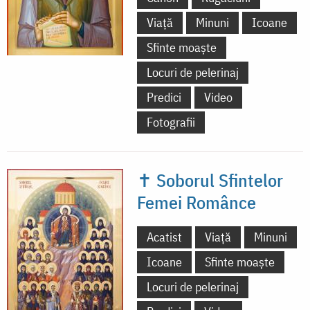
Viață
Minuni
Icoane
Sfinte moaște
Locuri de pelerinaj
Predici
Video
Fotografii
✝ Soborul Sfintelor
Femei Românce
Acatist
Viață
Minuni
Icoane
Sfinte moaște
Locuri de pelerinaj