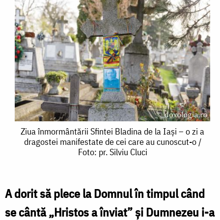
Ziua
Ziua înmormântării Sfintei Bladina de la Iași – o zi a
dragostei manifestate de cei care au cunoscut-o /
înmormântării
Foto: pr. Silviu Cluci
Sfintei
Bladina
A dorit să plece la Domnul în timpul când
de
se cântă „Hristos a înviat” şi Dumnezeu i-a
la