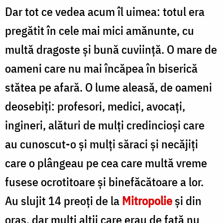
Dar tot ce vedea acum îl uimea: totul era
pregătit în cele mai mici amănunte, cu
multă dragoste şi bună cuviinţă. O mare de
oameni care nu mai încăpea în biserică
stătea pe afară. O lume aleasă, de oameni
deosebiţi: profesori, medici, avocaţi,
ingineri, alături de mulţi credincioşi care
au cunoscut-o şi mulţi săraci şi necăjiţi
care o plângeau pe cea care multă vreme
fusese ocrotitoare şi binefăcătoare a lor.
Au slujit 14 preoţi de la
Mitropolie
şi din
oraş, dar mulţi alţii care erau de faţă nu