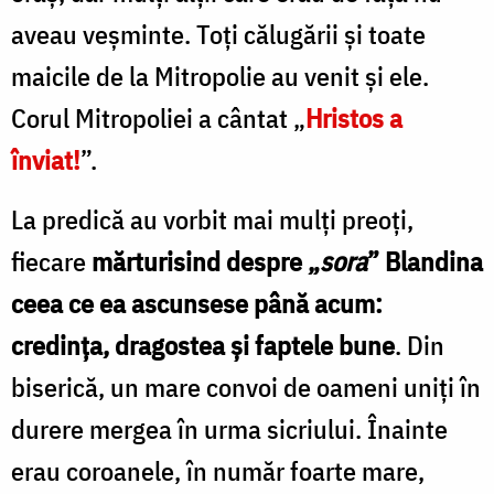
aveau veşminte. Toţi călugării şi toate
maicile de la Mitropolie au venit şi ele.
Corul Mitropoliei a cântat „
Hristos a
înviat!
”.
La predică au vorbit mai mulţi preoţi,
fiecare
mărturisind despre „
sora
” Blandina
ceea ce ea ascunsese până acum:
credinţa, dragostea şi faptele bune
. Din
biserică, un mare convoi de oameni uniţi în
durere mergea în urma sicriului. Înainte
erau coroanele, în număr foarte mare,