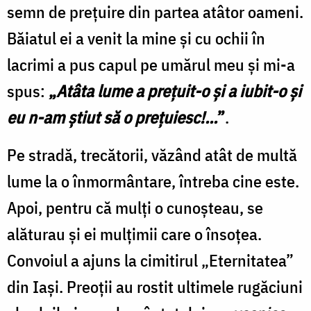
semn de preţuire din partea atâtor oameni.
Băiatul ei a venit la mine şi cu ochii în
lacrimi a pus capul pe umărul meu şi mi-a
spus:
„
Atâta lume a preţuit-o şi a iubit-o şi
eu n-am ştiut să o preţuiesc!...
”
.
Pe stradă, trecătorii, văzând atât de multă
lume la o înmormântare, întreba cine este.
Apoi, pentru că mulţi o cunoşteau, se
alăturau şi ei mulţimii care o însoţea.
Convoiul a ajuns la cimitirul „Eternitatea”
din Iaşi. Preoţii au rostit ultimele rugăciuni