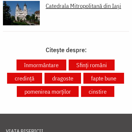
Catedrala Mitropolitană din Iaşi
Citește despre:
înmormântare
Sfinți români
credință
dragoste
fapte bune
pomenirea morților
cinstire
VIAȚA BISERICII