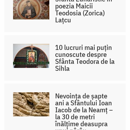
poezia Maicii
Teodosia (Zorica)
Lațcu
10 lucruri mai puțin
cunoscute despre
Sfânta Teodora de la
Sihla
Nevoința de șapte
ani a Sfântului Ioan
Iacob de la Neamț –
la 30 de metri
înălțime deasupra