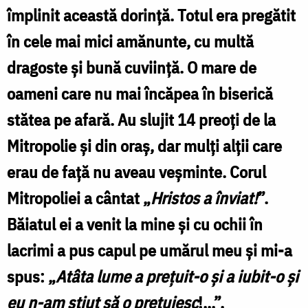
împlinit această dorinţă. Totul era pregătit
Iași
în cele mai mici amănunte, cu multă
–
dragoste şi bună cuviinţă. O mare de
o
zi
oameni care nu mai încăpea în biserică
a
stătea pe afară. Au slujit 14 preoţi de la
dragostei
Mitropolie şi din oraş, dar mulţi alţii care
manifestate
erau de faţă nu aveau veşminte. Corul
de
Mitropoliei a cântat „
Hristos a înviat!
”.
cei
Băiatul ei a venit la mine şi cu ochii în
care
lacrimi a pus capul pe umărul meu şi mi-a
au
spus: „
Atâta lume a preţuit-o şi a iubit-o şi
cunoscut-
eu n-am ştiut să o preţuiesc
!...”.
o