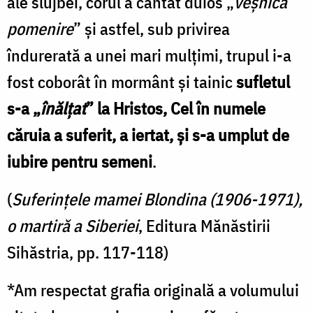
ale slujbei, corul a cântat duios „
veşnica
pomenire
” şi astfel, sub privirea
îndurerată a unei mari mulţimi, trupul i-a
fost coborât în mormânt şi tainic
sufletul
s-a „
înălţat
” la Hristos, Cel în numele
căruia a suferit, a iertat, şi s-a umplut de
iubire pentru semeni
.
(
Suferințele mamei Blondina (1906-1971),
o martiră a Siberiei
, Editura Mănăstirii
Sihăstria, pp. 117-118)
*Am respectat grafia originală a volumului