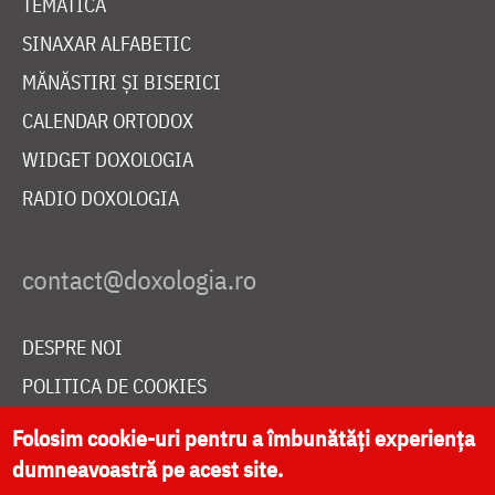
TEMATICĂ
SINAXAR ALFABETIC
MĂNĂSTIRI ȘI BISERICI
CALENDAR ORTODOX
WIDGET DOXOLOGIA
RADIO DOXOLOGIA
DESPRE NOI
POLITICA DE COOKIES
DONEAZĂ ONLINE PENTRU CATEDRALA NAȚIONALĂ
Folosim cookie-uri pentru a îmbunătăți experiența
dumneavoastră pe acest site.