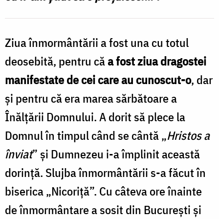
/
Foto:
Ziua înmormântării a fost una cu totul
pr.
deosebită, pentru că
a fost ziua dragostei
Silviu
manifestate de cei care au cunoscut-o
, dar
Cluci
şi pentru că era marea sărbătoare a
Înălţării Domnului. A dorit să plece la
Domnul în timpul când se cântă „
Hristos a
înviat
” şi Dumnezeu i-a împlinit această
dorinţă. Slujba înmormântării s-a făcut în
biserica „Nicoriţă”. Cu câteva ore înainte
de înmormântare a sosit din Bucureşti şi