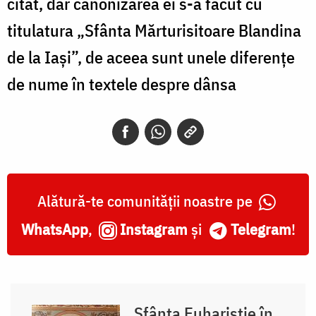
citat, dar canonizarea ei s-a făcut cu
titulatura „Sfânta Mărturisitoare Blandina
de la Iași”, de aceea sunt unele diferențe
de nume în textele despre dânsa
Alătură-te comunității noastre pe
WhatsApp
,
Instagram
și
Telegram
!
Sfânta Euharistie în