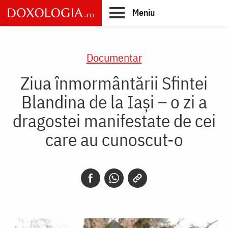
Skip
Meniu
to
main
Main
content
navigation
Documentar
Ziua înmormântării Sfintei
Blandina de la Iași – o zi a
dragostei manifestate de cei
care au cunoscut-o