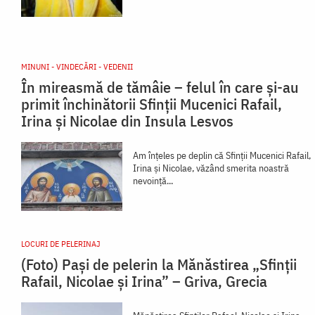
MINUNI - VINDECĂRI - VEDENII
În mireasmă de tămâie – felul în care și-au
primit închinătorii Sfinții Mucenici Rafail,
Irina și Nicolae din Insula Lesvos
Am înțeles pe deplin că Sfinții Mucenici Rafail,
Irina și Nicolae, văzând smerita noastră
nevoință...
LOCURI DE PELERINAJ
(Foto) Pași de pelerin la Mănăstirea „Sfinții
Rafail, Nicolae și Irina” – Griva, Grecia