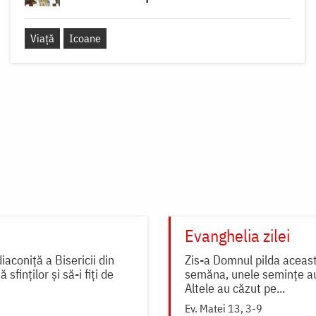
Viață
Icoane
Evanghelia zilei
iaconiță a Bisericii din
Zis-a Domnul pilda aceast
finților și să-i fiți de
semăna, unele semințe au 
Altele au căzut pe...
Ev. Matei 13, 3-9