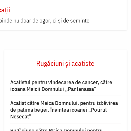
ații
pinde nu doar de ogor, ci și de semințe
Rugăciuni și acatiste
Acatistul pentru vindecarea de cancer, către
icoana Maicii Domnului „Pantanassa”
Acatist către Maica Domnului, pentru izbăvirea
de patima beției, înaintea icoanei „Potirul
Nesecat”
Rugăciune către Maica Domnului pentru