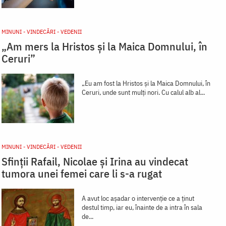
MINUNI - VINDECĂRI - VEDENII
„Am mers la Hristos și la Maica Domnului, în
Ceruri”
„Eu am fost la Hristos și la Maica Domnului, în
Ceruri, unde sunt mulți nori. Cu calul alb al...
MINUNI - VINDECĂRI - VEDENII
Sfinții Rafail, Nicolae și Irina au vindecat
tumora unei femei care li s-a rugat
A avut loc așadar o intervenție ce a ținut
destul timp, iar eu, înainte de a intra în sala
de...