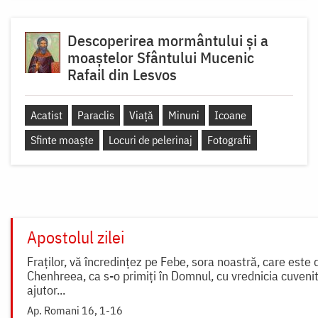
Descoperirea mormântului și a
moaștelor Sfântului Mucenic
Rafail din Lesvos
Acatist
Paraclis
Viață
Minuni
Icoane
Sfinte moaște
Locuri de pelerinaj
Fotografii
Apostolul zilei
Fraților, vă încredințez pe Febe, sora noastră, care este d
Chenhreea, ca s-o primiți în Domnul, cu vrednicia cuvenită s
ajutor...
Ap. Romani 16, 1-16