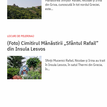
Mănăstirea Sfinților Rafael, Nicolae și Irina
din Griva, cunoscută în tot nordul Greciei,
este...
LOCURI DE PELERINAJ
(Foto) Cimitirul Mănăstirii „Sfântul Rafail”
din Insula Lesvos
Sfinții Mucenici Rafail, Nicolae și Irina au trait
în Insula Lesvos, în satul Thermi din Grecia,
în...