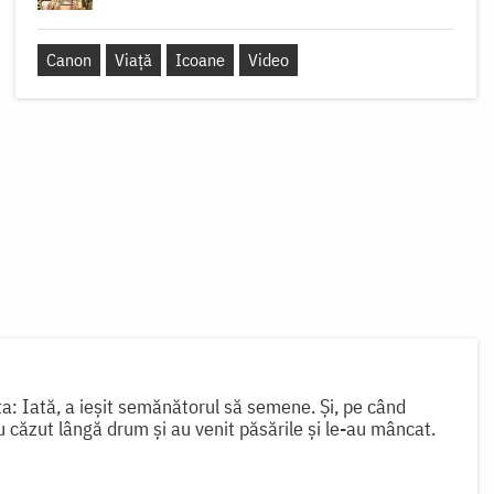
Canon
Viață
Icoane
Video
a: Iată, a ieșit semănătorul să semene. Și, pe când
căzut lângă drum și au venit păsările și le-au mâncat.