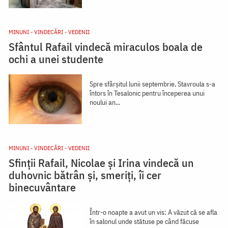
MINUNI - VINDECĂRI - VEDENII
Sfântul Rafail vindecă miraculos boala de
ochi a unei studente
Spre sfârșitul lunii septembrie, Stavroula s-a
întors în Tesalonic pentru începerea unui
noului an...
MINUNI - VINDECĂRI - VEDENII
Sfinții Rafail, Nicolae și Irina vindecă un
duhovnic bătrân și, smeriți, îi cer
binecuvântare
Într-o noapte a avut un vis: A văzut că se afla
în salonul unde stătuse pe când făcuse