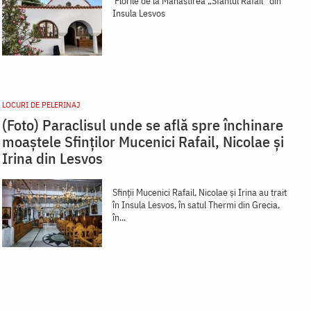
Florile de la Mănăstirea „Sfântul Rafail” din
Insula Lesvos
LOCURI DE PELERINAJ
(Foto) Paraclisul unde se află spre închinare
moaștele Sfinților Mucenici Rafail, Nicolae și
Irina din Lesvos
Sfinții Mucenici Rafail, Nicolae și Irina au trait
în Insula Lesvos, în satul Thermi din Grecia,
în...