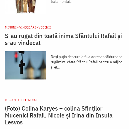
tratamentul...
MINUNI - VINDECĂRI - VEDENII
S-au rugat din toată inima Sfântului Rafail și
s-au vindecat
Deși puțin descurajată, a adresat călduroase
rugăminți către Sfântul Rafail pentru a mijloci
și el...
LOCURI DE PELERINAJ
(Foto) Colina Karyes – colina Sfinților
Mucenici Rafail, Nicole și Irina din Insula
Lesvos