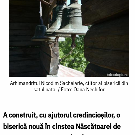
Arhimandritul
Arhimandritul Nicodim Sachelarie, ctitor al bisericii din
satul natal / Foto: Oana Nechifor
Nicodim
Sachelarie,
ctitor
A construit, cu ajutorul credincioşilor, o
al
biserică nouă în cinstea Născătoarei de
bisericii