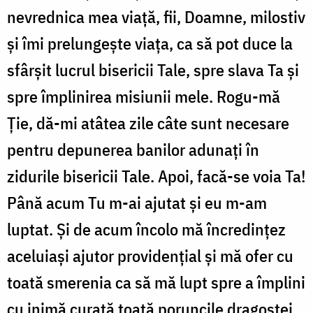
nevrednica mea viaţă, fii, Doamne, milostiv
şi îmi prelungeşte viaţa, ca să pot duce la
sfârşit lucrul bisericii Tale, spre slava Ta şi
spre împlinirea misiunii mele. Rogu-mă
Ţie, dă-mi atâtea zile câte sunt necesare
pentru depunerea banilor adunaţi în
zidurile bisericii Tale. Apoi, facă-se voia Ta!
Până acum Tu m-ai ajutat şi eu m-am
luptat. Şi de acum încolo mă încredinţez
aceluiaşi ajutor providenţial şi mă ofer cu
toată smerenia ca să mă lupt spre a împlini
cu inimă curată toată poruncile dragostei