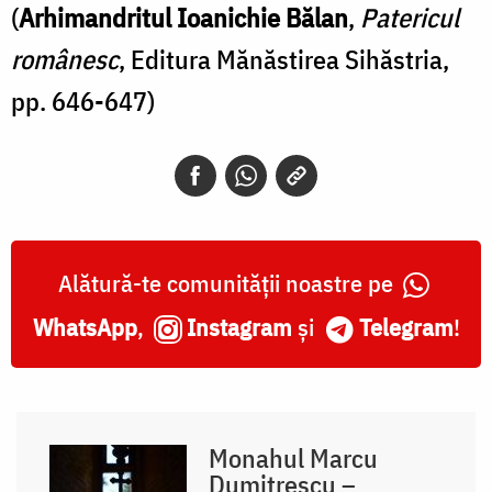
(
Arhimandritul Ioanichie Bălan
,
Patericul
românesc
, Editura Mănăstirea Sihăstria,
pp. 646-647)
Alătură-te comunității noastre pe
WhatsApp
,
Instagram
și
Telegram
!
Monahul Marcu
Dumitrescu –