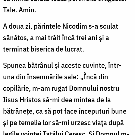
Tale. Amin.
A doua zi, părintele Nicodim s-a sculat
sănătos, a mai trăit încă trei ani şi a
terminat biserica de lucrat.
Spunea bătrânul şi aceste cuvinte, într-
una din însemnările sale: „Încă din
copilărie, m-am rugat Domnului nostru
Iisus Hristos să-mi dea mintea de la
bătrâneţe, ca să pot face începuturi bune
şi pe temelia lor să-mi urzesc viaţa după
legile voinţei Tatălui Ceresc. Şi Domnul m-