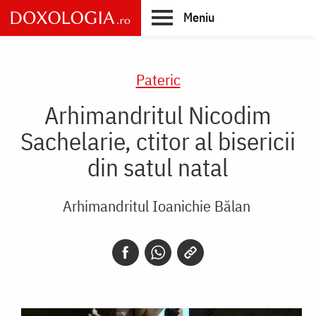
Skip
Meniu
to
main
Main
content
navigation
Pateric
Arhimandritul Nicodim
Sachelarie, ctitor al bisericii
din satul natal
Arhimandritul Ioanichie Bălan