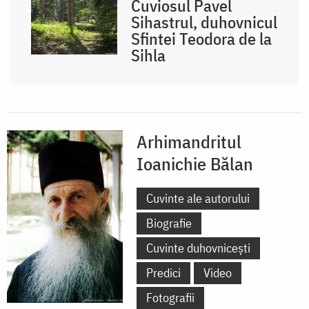
Cuviosul Pavel
Sihastrul, duhovnicul
Sfintei Teodora de la
Sihla
Arhimandritul
Ioanichie Bălan
Cuvinte ale autorului
Biografie
Cuvinte duhovnicești
Predici
Video
Fotografii