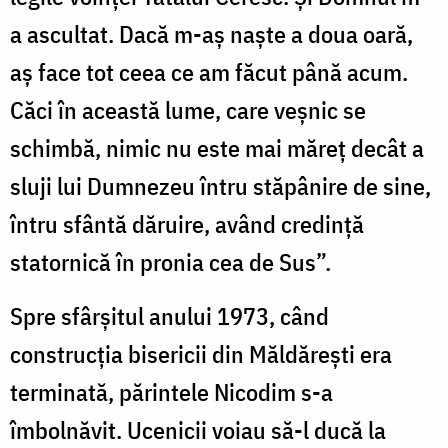
a ascultat. Dacă m-aş naşte a doua oară,
aş face tot ceea ce am făcut până acum.
Căci în această lume, care veşnic se
schimbă, nimic nu este mai măreţ decât a
sluji lui Dumnezeu întru stăpânire de sine,
întru sfântă dăruire, având credinţă
statornică în pronia cea de Sus”.
Spre sfârşitul anului 1973, când
construcţia bisericii din Măldăreşti era
terminată, părintele Nicodim s-a
îmbolnăvit. Ucenicii voiau să-l ducă la