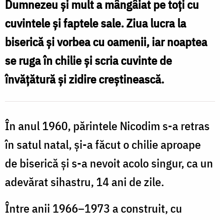
Dumnezeu şi mult a mângâiat pe toţi cu
din
cuvintele şi faptele sale. Ziua lucra la
satul
biserică şi vorbea cu oamenii, iar noaptea
natal
se ruga în chilie şi scria cuvinte de
/
învăţătură şi zidire creştinească.
Foto:
Oana
Nechifor
În anul 1960, părintele Nicodim s-a retras
în satul natal, şi-a făcut o chilie aproape
de biserică şi s-a nevoit acolo singur, ca un
adevărat sihastru, 14 ani de zile.
Între anii 1966–1973 a construit, cu