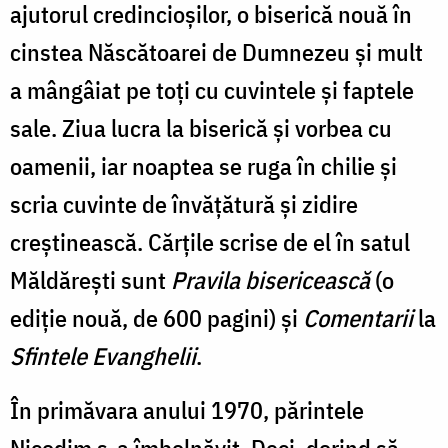
ajutorul credincioşilor, o biserică nouă în
cinstea Născătoarei de Dumnezeu şi mult
a mângâiat pe toţi cu cuvintele şi faptele
sale. Ziua lucra la biserică şi vorbea cu
oamenii, iar noaptea se ruga în chilie şi
scria cuvinte de învăţătură şi zidire
creştinească. Cărţile scrise de el în satul
Măldăreşti sunt
Pravila bisericească
(o
ediţie nouă, de 600 pagini) şi
Comentarii
la
Sfintele Evanghelii
.
În primăvara anului 1970, părintele
Nicodim s-a îmbolnăvit. Deci, dorind să