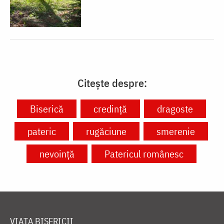
Citește despre:
Biserică
credință
dragoste
pateric
rugăciune
smerenie
nevoință
Patericul românesc
VIAȚA BISERICII