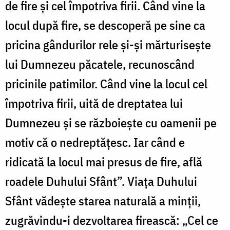
de fire şi cel împotriva firii. Când vine la
locul după fire, se descoperă pe sine ca
pricina gândurilor rele şi-şi mărturiseşte
lui Dumnezeu păcatele, recunoscând
pricinile patimilor. Când vine la locul cel
împotriva firii, uită de dreptatea lui
Dumnezeu şi se războieşte cu oamenii pe
motiv că o nedreptăţesc. Iar când e
ridicată la locul mai presus de fire, află
roadele Duhului Sfânt”. Viaţa Duhului
Sfânt vădeşte starea naturală a minţii,
zugrăvindu-i dezvoltarea firească: „Cel ce