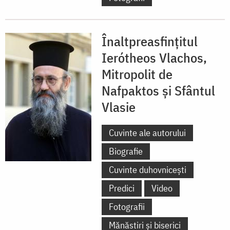
Înaltpreasfințitul
Ierótheos Vlachos,
Mitropolit de
Nafpaktos și Sfântul
Vlasie
Cuvinte ale autorului
Biografie
Cuvinte duhovnicești
Predici
Video
Fotografii
Mănăstiri și biserici