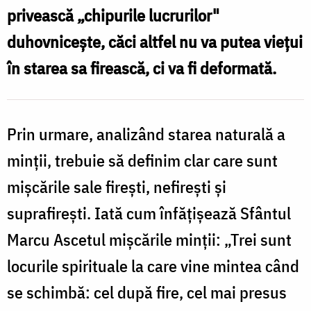
privească „chipurile lucrurilor"
duhovniceşte, căci altfel nu va putea vieţui
în starea sa firească, ci va fi deformată.
Prin urmare, analizând starea naturală a
minţii, trebuie să definim clar care sunt
mişcările sale fireşti, nefireşti şi
suprafireşti. Iată cum înfăţişează Sfântul
Marcu Ascetul mişcările minţii: „Trei sunt
locurile spirituale la care vine mintea când
se schimbă: cel după fire, cel mai presus