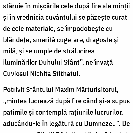
stăruie în mişcările cele după fire ale minţii
şi în vrednicia cuvântului se păzeşte curat
de cele materiale, se împodobeşte cu
blândeţe, smerită cugetare, dragoste şi
milă, şi se umple de strălucirea
iluminărilor Duhului Sfânt”, ne învaţă
Cuviosul Nichita Stithatul.
Potrivit Sfântului Maxim Mărturisitorul,
„mintea lucrează după fire când şi-a supus
patimile şi contemplă raţiunile lucrurilor,
aducându-le în legătură cu Dumnezeu”. De