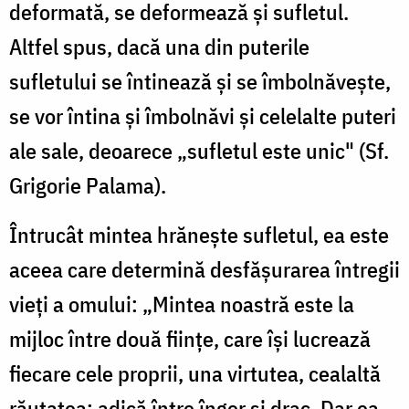
deformată, se deformează şi sufletul.
Altfel spus, dacă una din puterile
sufletului se întinează şi se îmbolnăveşte,
se vor întina şi îmbolnăvi şi celelalte puteri
ale sale, deoarece „sufletul este unic" (Sf.
Grigorie Palama).
Întrucât mintea hrăneşte sufletul, ea este
aceea care determină desfăşurarea întregii
vieţi a omului: „Mintea noastră este la
mijloc între două fiinţe, care îşi lucrează
fiecare cele proprii, una virtutea, cealaltă
răutatea; adică între înger şi drac. Dar ea