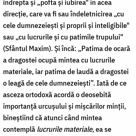
îndrepta şi „pofta şi iubirea" în acea
direcţie, care va fi sau îndeletnicirea „cu
cele dumnezeieşti şi proprii şi inteligibile"
sau „cu lucrurile şi cu patimile trupului"
(Sfântul Maxim). Şi încă: „Patima de ocară
a dragostei ocupă mintea cu lucrurile
materiale, iar patima de laudă a dragostei
o leagă de cele dumnezeieşti”. Iată de ce
asceza ortodoxă acordă o deosebită
importanţă urcuşului şi mişcărilor minţii,
bineştiind că atunci când mintea
contemplă
lucrurile materiale
, ea se