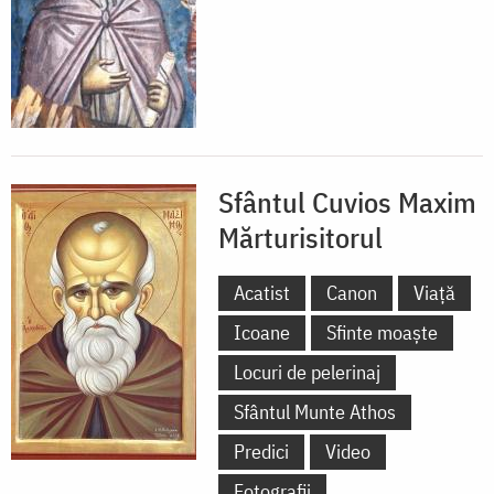
Sfântul Cuvios Maxim
Mărturisitorul
Acatist
Canon
Viață
Icoane
Sfinte moaște
Locuri de pelerinaj
Sfântul Munte Athos
Predici
Video
Fotografii