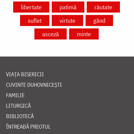
libertate
patimă
răutate
suflet
virtute
gând
asceză
minte
VIAȚA BISERICII
CUVINTE DUHOVNICEȘTI
FAMILIE
LITURGICĂ
BIBLIOTECĂ
ÎNTREABĂ PREOTUL