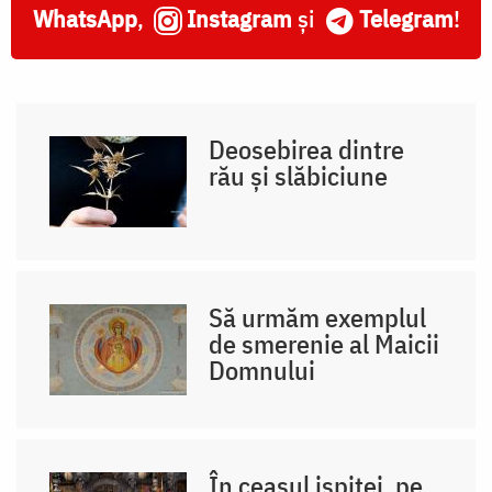
WhatsApp
,
Instagram
și
Telegram
!
Deosebirea dintre
rău și slăbiciune
Să urmăm exemplul
de smerenie al Maicii
Domnului
În ceasul ispitei, pe