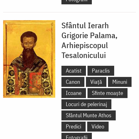
Sfântul Ierarh
Grigorie Palama,
Arhiepiscopul
Tesalonicului
Acatist
Paraclis
Canon
Viață
Minuni
Icoane
Sfinte moaște
Locuri de pelerinaj
Sfântul Munte Athos
Predici
Video
Fotografii