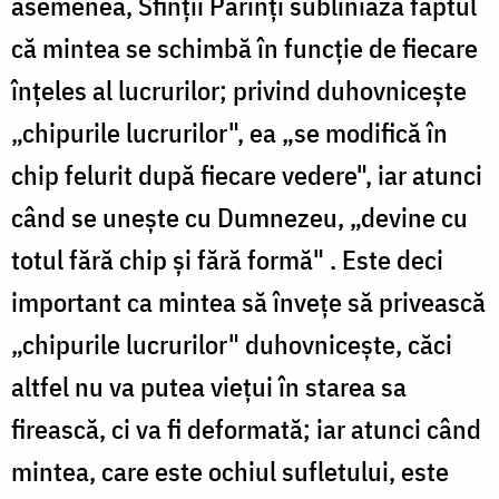
asemenea, Sfinţii Părinţi subliniază faptul
că mintea se schimbă în funcţie de fiecare
înţeles al lucrurilor; privind duhovniceşte
„chipurile lucrurilor", ea „se modifică în
chip felurit după fiecare vedere", iar atunci
când se uneşte cu Dumnezeu, „devine cu
totul fără chip şi fără formă" . Este deci
important ca mintea să înveţe să privească
„chipurile lucrurilor" duhovniceşte, căci
altfel nu va putea vieţui în starea sa
firească, ci va fi deformată; iar atunci când
mintea, care este ochiul sufletului, este