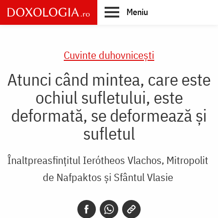
Skip
Meniu
to
main
Main
content
navigation
Cuvinte duhovnicești
Atunci când mintea, care este
ochiul sufletului, este
deformată, se deformează şi
sufletul
Înaltpreasfințitul Ierótheos Vlachos, Mitropolit
de Nafpaktos și Sfântul Vlasie