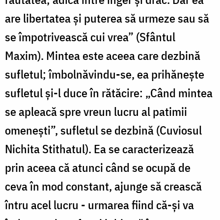
are libertatea şi puterea să urmeze sau să
se împotrivească cui vrea” (Sfântul
Maxim). Mintea este aceea care dezbină
sufletul; îmbolnăvindu-se, ea prihăneşte
sufletul şi-l duce în rătăcire: „Când mintea
se apleacă spre vreun lucru al patimii
omeneşti”, sufletul se dezbină (Cuviosul
Nichita Stithatul). Ea se caracterizează
prin aceea că atunci când se ocupă de
ceva în mod constant, ajunge să crească
întru acel lucru - urmarea fiind că-şi va