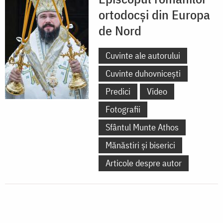
ortodocși din Europa
de Nord
Cuvinte ale autorului
Cuvinte duhovnicești
Predici
Video
Fotografii
Sfântul Munte Athos
Mănăstiri și biserici
Articole despre autor