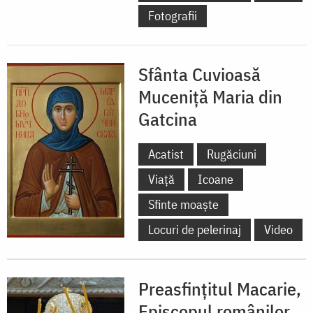
Fotografii
Sfânta Cuvioasă
Muceniță Maria din
Gatcina
Acatist
Rugăciuni
Viață
Icoane
Sfinte moaște
Locuri de pelerinaj
Video
Preasfințitul Macarie,
Episcopul românilor