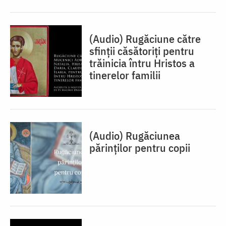
(Audio) Rugăciune către
sfinții căsătoriți pentru
trăinicia întru Hristos a
tinerelor familii
(Audio) Rugăciunea
părinților pentru copii