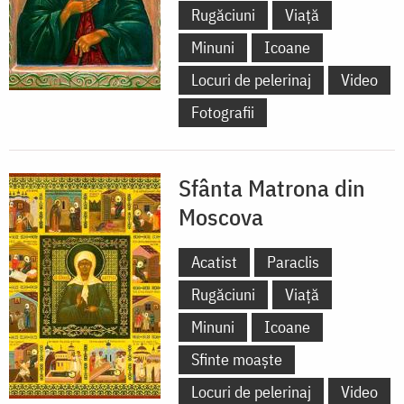
Rugăciuni
Viață
Minuni
Icoane
Locuri de pelerinaj
Video
Fotografii
Sfânta Matrona din
Moscova
Acatist
Paraclis
Rugăciuni
Viață
Minuni
Icoane
Sfinte moaște
Locuri de pelerinaj
Video