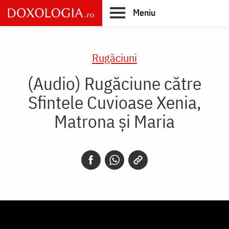
Skip
Meniu
to
main
Main
content
navigation
Rugăciuni
(Audio) Rugăciune către
Sfintele Cuvioase Xenia,
Matrona și Maria