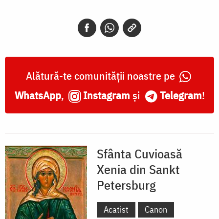
Alătură-te comunității noastre pe
WhatsApp
,
Instagram
și
Telegram
!
Sfânta Cuvioasă
Xenia din Sankt
Petersburg
Acatist
Canon