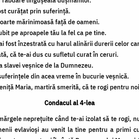
st curățat prin suferință.
 foarte mărinimoasă față de oameni.
ubit pe aproapele tău la fel ca pe tine.
 fost înzestrată cu harul alinării durerii celor ca
, că te-ai dus cu sufletul curat în ceruri.
na slavei veșnice de la Dumnezeu.
suferințele din acea vreme în bucurie veșnică.
ță Maria, martiră smerită, că te rogi pentru noi 
Condacul al 4-lea
mărgele neprețuite când te-ai izolat să te rogi, nu
menii evlavioși au venit la tine pentru a primi 