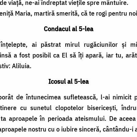
e viață, ne-ai îndreptat viețile spre mântuire.
ță Maria, martiră smerită, că te rogi pentru noi 
Condacul al 5-lea
nțelepte, ai păstrat mirul rugăciunilor și m
 a fost posibil ca El să îți apară, iar tu, arătâ
iv: Aliluia.
Icosul al 5-lea
rât de întunecimea sufletească, l-ai nimicit pr
r tinere cu sunetul clopotelor bisericești, în
ta aproapele în perioada ateismului. De aceea
proapele nostru cu o iubire sinceră, cântându-i 