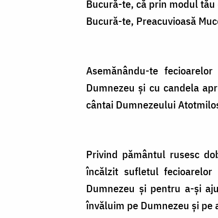
Bucură-te, că prin modul tău d
Bucură-te, Preacuvioasă Muceni
Asemănându-te fecioarelor î
Dumnezeu și cu candela aprinsă
cântai Dumnezeului Atotmilost
Privind pământul rusesc dobo
încălzit sufletul fecioarelo
Dumnezeu și pentru a-și aju
învăluim pe Dumnezeu și pe a