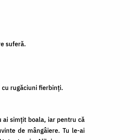
re suferă.
cu rugăciuni fierbinți.
 ai simțit boala, iar pentru că
cuvinte de mângâiere. Tu le-ai