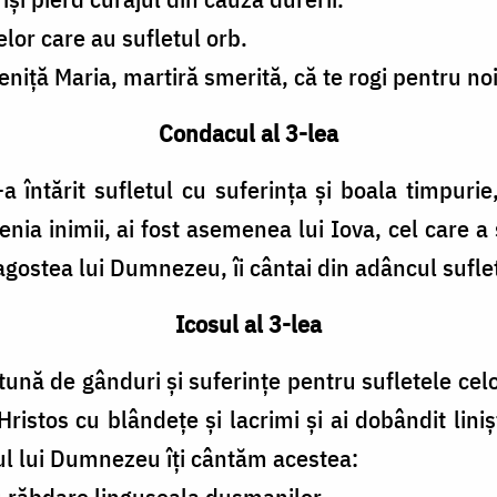
elor care au sufletul orb.
ță Maria, martiră smerită, că te rogi pentru noi 
Condacul al 3-lea
 întărit sufletul cu suferința și boala timpuri
țenia inimii, ai fost asemenea lui Iova, cel care a
ostea lui Dumnezeu, îi cântai din adâncul sufletu
Icosul al 3-lea
rtună de gânduri și suferințe pentru sufletele cel
ristos cu blândețe și lacrimi și ai dobândit lini
rul lui Dumnezeu îți cântăm acestea:
u răbdare lingușeala dușmanilor.