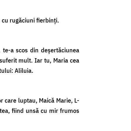
cu rugăciuni fierbinți.
e, te-a scos din deșertăciunea
 suferit mult. Iar tu, Maria cea
lui: Aliluia.
or care luptau, Maică Marie, L-
ștea, fiind unsă cu mir frumos