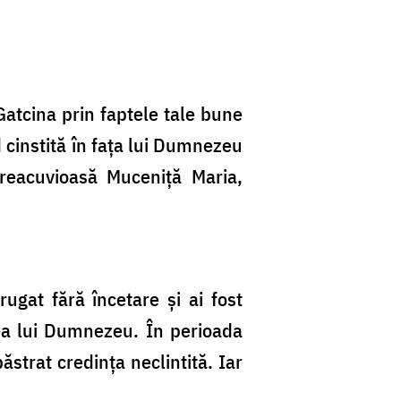
 Gatcina prin faptele tale bune
d cinstită în fața lui Dumnezeu
Preacuvioasă Muceniță Maria,
ugat fără încetare și ai fost
rea lui Dumnezeu. În perioada
ăstrat credința neclintită. Iar