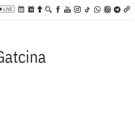
LIVE
06
 Gatcina