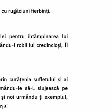
cu rugăciuni fierbinți.
ilei pentru întâmpinarea lui
ndu-i robii lui credincioși, Îi
in curățenia sufletului și ai
drumându-le să-L slujească pe
 și noi urmându-ți exemplul,
așa: