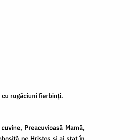
cu rugăciuni fierbinți.
e cuvine, Preacuvioasă Mamă,
bosită pe Hristos și ai stat în