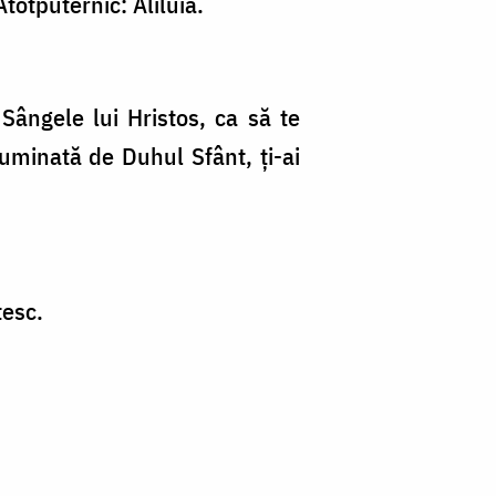
totputernic: Aliluia.
 Sângele lui Hristos, ca să te
 luminată de Duhul Sfânt, ți-ai
tesc.