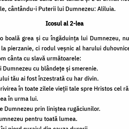
 tale, cântându-i Puterii lui Dumnezeu: Aliluia.
Icosul al 2-lea
 o boală grea și cu îngăduința lui Dumnezeu, nu 
la pierzanie, ci rodul veșnic al harului duhovnic
om cânta cu slavă următoarele:
lui Dumnezeu cu blândețe și smerenie.
lui tău ai fost înzestrată cu har divin.
ivirea în toate zilele vieții tale spre Hristos cel r
cea în urma lui.
de Dumnezeu prin liniștea rugăciunilor.
 Dumnezeu pentru toată lumea.
 își pierd curajul din cauza durerii.