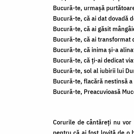
Bucură-te, urmașă purtătoare
Bucură-te, că ai dat dovadă 
Bucură-te, că ai găsit mângâi
Bucură-te, că ai transformat
Bucură-te, că inima și-a alina
Bucură-te, că ți-ai dedicat v
Bucură-te, sol al iubirii lui 
Bucură-te, flacără nestinsă a
Bucură-te, Preacuvioasă Muceni
Corurile de cântăreți nu vo
pentru că ai fost lovită de o 