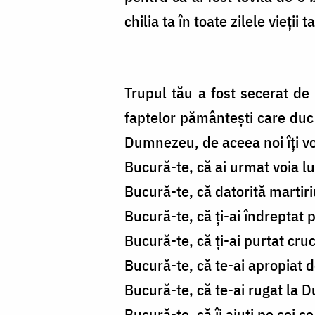
chilia ta în toate zilele vieții
Trupul tău a fost secerat de
faptelor pământești care duc 
Dumnezeu, de aceea noi îți v
Bucură-te, că ai urmat voia 
Bucură-te, că datorită martiriu
Bucură-te, că ți-ai îndreptat pr
Bucură-te, că ți-ai purtat cru
Bucură-te, că te-ai apropiat 
Bucură-te, că te-ai rugat la
Bucură-te, că îi ajuți pe cei ce