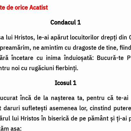
te de orice Acatist
Condacul 1
lui Hristos, le-ai apărut locuitorilor drepți din
e preamărim, ne amintim cu dragoste de tine, fiin
 fără încetare cu inima înduioșată: Bucură-te 
tru noi cu rugăciuni fierbinți.
Icosul 1
curat încă de la nașterea ta, pentru că te-ai r
it daruri sufletești asemenea lor, cinstind pute
ărul lui Hristos în biserică de pe pământ și ți-ai p
ntăm așa: