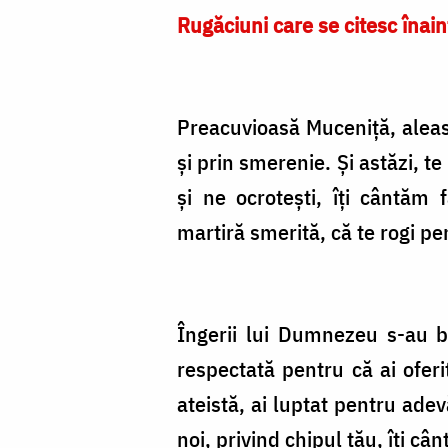
Rugăciuni care se citesc înain
Preacuvioasă Muceniță, aleasa 
și prin smerenie. Și astăzi, t
și ne ocrotești, îți cântăm
martiră smerită, că te rogi pen
Îngerii lui Dumnezeu s-au bu
respectată pentru că ai ofer
ateistă, ai luptat pentru adev
noi, privind chipul tău, îți câ