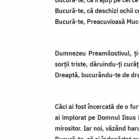
Bucură-te, că deschizi ochii c
Bucură-te, Preacuvioasă Muceni
Dumnezeu Preamilostivul, ți-a
sorții triste, dăruindu-ți cură
Dreaptă, bucurându-te de drag
Căci ai fost încercată de o fu
ai implorat pe Domnul Iisus H
mirositor. Iar noi, văzând ha
Bucură-te, că ai îndepărtat c