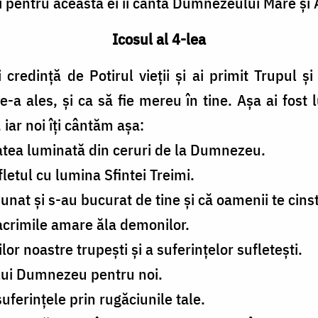
și pentru aceasta ei îi cântă Dumnezeului Mare și A
Icosul al 4-lea
 credință de Potirul vieții și ai primit Trupul și
e-a ales, și ca să fie mereu în tine. Așa ai fost
 iar noi îți cântăm așa:
tatea luminată din ceruri de la Dumnezeu.
fletul cu lumina Sfintei Treimi.
unat și s-au bucurat de tine și că oamenii te cins
lacrimile amare ăla demonilor.
or noastre trupești și a suferințelor sufletești.
 lui Dumnezeu pentru noi.
uferințele prin rugăciunile tale.