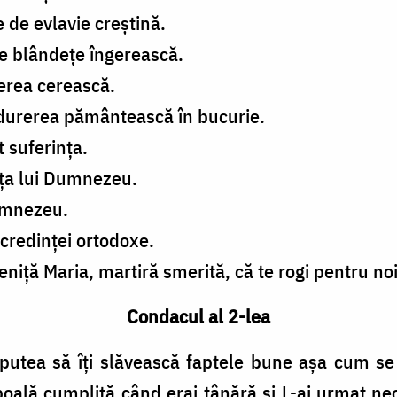
 de evlavie creștină.
de blândețe îngerească.
erea cerească.
 durerea pământească în bucurie.
t suferința.
iața lui Dumnezeu.
Dumnezeu.
 credinței ortodoxe.
ță Maria, martiră smerită, că te rogi pentru noi 
Condacul al 2-lea
r putea să îți slăvească faptele bune așa cum s
boală cumplită când erai tânără și L-ai urmat neo