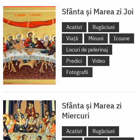
Sfânta și Marea zi Joi
Acatist
Rugăciuni
Viață
Minuni
Icoane
Locuri de pelerinaj
Predici
Video
Fotografii
Sfânta și Marea zi
Miercuri
Acatist
Rugăciuni