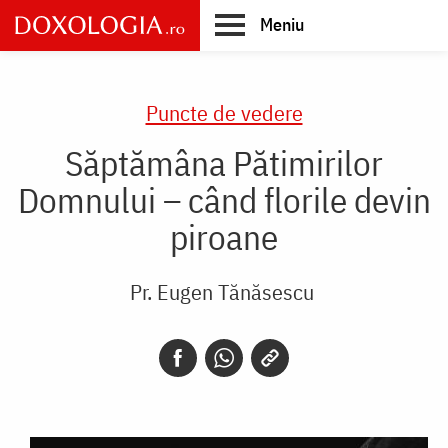
Skip
Meniu
to
main
Main
content
navigation
Puncte de vedere
Săptămâna Pătimirilor
Domnului – când florile devin
piroane
Pr. Eugen Tănăsescu