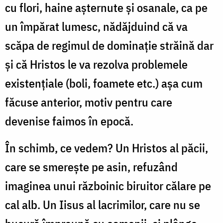
cu flori, haine aşternute şi osanale, ca pe
un împărat lumesc, nădăjduind că va
scăpa de regimul de dominaţie străină dar
şi că Hristos le va rezolva problemele
existenţiale (boli, foamete etc.) aşa cum
făcuse anterior, motiv pentru care
devenise faimos în epocă.
În schimb, ce vedem? Un Hristos al păcii,
care se smereşte pe asin, refuzând
imaginea unui războinic biruitor călare pe
cal alb. Un Iisus al lacrimilor, care nu se