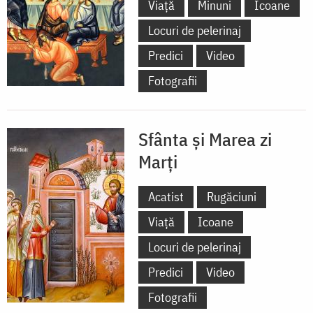
Viață
Minuni
Icoane
Locuri de pelerinaj
Predici
Video
Fotografii
Sfânta și Marea zi
Marți
Acatist
Rugăciuni
Viață
Icoane
Locuri de pelerinaj
Predici
Video
Fotografii