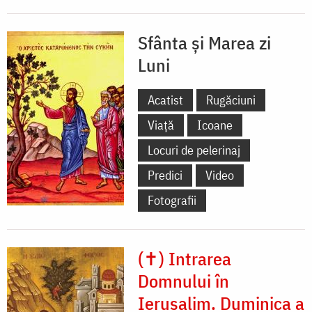
Sfânta și Marea zi
Luni
Acatist
Rugăciuni
Viață
Icoane
Locuri de pelerinaj
Predici
Video
Fotografii
(✝) Intrarea
Domnului în
Ierusalim. Duminica a