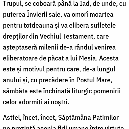
Trupul, se coboară până la Iad, de unde, cu
puterea Învierii sale, va omorî moartea
pentru totdeauna şi va elibera sufletele
drepţilor din Vechiul Testament, care
aşteptaseră milenii de-a rândul venirea
eliberatoare de păcat a lui Mesia. Acesta
este şi motivul pentru care, de-a lungul
anului şi, cu precădere în Postul Mare,
sâmbăta este închinată liturgic pomenirii
celor adormiţi ai noştri.
Astfel, încet, încet, Săptămâna Patimilor
ne prezintă agonia firii umane între virtute