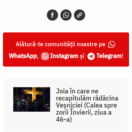
Alătură-te comunității noastre pe
WhatsApp
,
Instagram
și
Telegram
!
Joia în care ne
recapitulăm rădăcina
Veșniciei (Calea spre
zorii Învierii, ziua a
46-a)