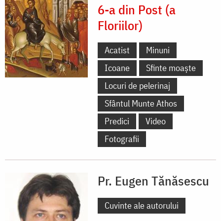
6-a din Post (a
Floriilor)
Acatist
Minuni
Icoane
Sfinte moaște
Locuri de pelerinaj
Sfântul Munte Athos
Predici
Video
Fotografii
Pr. Eugen Tănăsescu
Cuvinte ale autorului