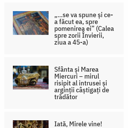
„...se va spune și ce-
a făcut ea, spre
pomenirea ei” (Calea
spre zorii Învierii,
ziua a 45-a)
Sfânta și Marea
Miercuri – mirul
risipit al intrusei și
arginții câștigați de
trădător
Iată, Mirele vine!