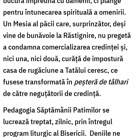
bucură împreună cu oamenii, ci plânge
pentru întunecarea spirituală a omenirii.
Un Mesia al păcii care, surprinzător, deşi
vine de bunăvoie la Răstignire, nu pregetă
a condamna comercializarea credinţei şi,
nici una, nici două, curăţă de impostură
casa de rugăciune a Tatălui ceresc, ce
fusese transformată în
peşteră de tâlhari
de către neguţătorii de credinţă.
Pedagogia Săptămânii Patimilor se
lucrează treptat, zilnic, prin întregul
program liturgic al Bisericii. Deniile ne