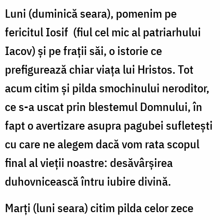
Luni (duminică seara), pomenim pe
fericitul Iosif (fiul cel mic al patriarhului
Iacov) şi pe fraţii săi, o istorie ce
prefigurează chiar viaţa lui Hristos. Tot
acum citim şi pilda smochinului neroditor,
ce s-a uscat prin blestemul Domnului, în
fapt o avertizare asupra pagubei sufleteşti
cu care ne alegem dacă vom rata scopul
final al vieţii noastre: desăvârşirea
duhovnicească întru iubire divină.
Marţi (luni seara) citim pilda celor zece