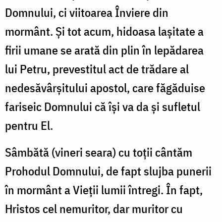
Domnului, ci viitoarea Înviere din
mormânt. Şi tot acum, hidoasa laşitate a
firii umane se arată din plin în lepădarea
lui Petru, prevestitul act de trădare al
nedesăvârşitului apostol, care făgăduise
fariseic Domnului că îşi va da şi sufletul
pentru El.
Sâmbătă (vineri seara) cu toţii cântăm
Prohodul Domnului, de fapt slujba punerii
în mormânt a Vieţii lumii întregi. În fapt,
Hristos cel nemuritor, dar muritor cu