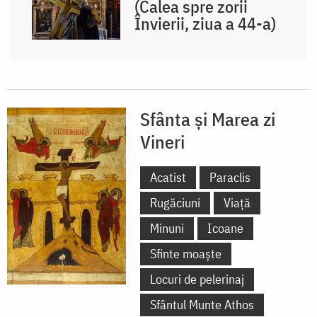
(Calea spre zorii
Învierii, ziua a 44-a)
Sfânta și Marea zi
Vineri
Acatist
Paraclis
Rugăciuni
Viață
Minuni
Icoane
Sfinte moaște
Locuri de pelerinaj
Sfântul Munte Athos