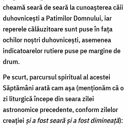
cheamă seară de seară la cunoaşterea căii
duhovniceşti a Patimilor Domnului, iar
reperele călăuzitoare sunt puse în faţa
ochilor noştri duhovniceşti, asemenea
indicatoarelor rutiere puse pe margine de
drum.
Pe scurt, parcursul spiritual al acestei
Săptămâni arată cam aşa (menţionăm că o
zi liturgică începe din seara zilei
astronomice precedente, conform zilelor
creaţiei
şi a fost seară şi a fost dimineaţă
):