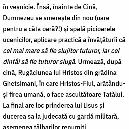
în veşnicie. Însă, înainte de Cină,
Dumnezeu se smereşte din nou (oare
pentru a câta oară?!) şi spală picioarele
ucenicilor, aplicare practică a învăţăturii că
cel mai mare să fie slujitor tuturor, iar cel
dintâi să fie tuturor slugă
. Urmează, după
cină, Rugăciunea lui Hristos din grădina
Ghetsimani, în care Hristos-Fiul, arătându-
şi firea umană, o face ascultătoare Tatălui.
La final are loc prinderea lui Iisus şi
ducerea sa la judecată cu gardă militară,
asemenea tâlharilor renumiţi.