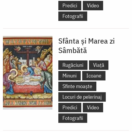
Predici
Video
Fotografii
Sfânta și Marea zi
Sâmbătă
Rugăciuni
Viață
Minuni
Icoane
Sfinte moaște
Locuri de pelerinaj
Predici
Video
Fotografii