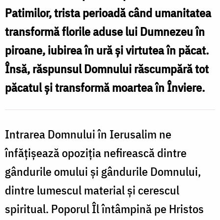
Patimilor, trista perioadă când umanitatea
transformă florile aduse lui Dumnezeu în
piroane, iubirea în ură şi virtutea în păcat.
Însă, răspunsul Domnului răscumpără tot
păcatul şi transformă moartea în Înviere.
Intrarea Domnului în Ierusalim ne
înfăţişează opoziţia nefirească dintre
gândurile omului şi gândurile Domnului,
dintre lumescul material şi cerescul
spiritual. Poporul Îl întâmpină pe Hristos