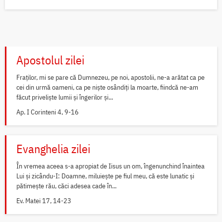
Apostolul zilei
Fraților, mi se pare că Dumnezeu, pe noi, apostolii, ne-a arătat ca pe
cei din urmă oameni, ca pe niște osândiți la moarte, fiindcă ne-am
făcut priveliște lumii și îngerilor și...
Ap. I Corinteni 4, 9-16
Evanghelia zilei
În vremea aceea s-a apropiat de Iisus un om, îngenunchind înaintea
Lui și zicându-I: Doamne, miluiește pe fiul meu, că este lunatic și
pătimește rău, căci adesea cade în...
Ev. Matei 17, 14-23