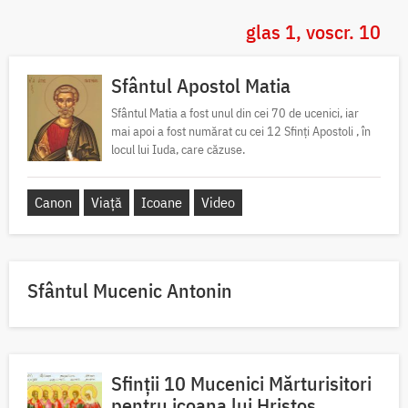
glas 1, voscr. 10
Sfântul Apostol Matia
Sfântul Matia a fost unul din cei 70 de ucenici, iar
mai apoi a fost numărat cu cei 12 Sfinți Apostoli , în
locul lui Iuda, care căzuse.
Canon
Viață
Icoane
Video
Sfântul Mucenic Antonin
Sfinții 10 Mucenici Mărturisitori
pentru icoana lui Hristos