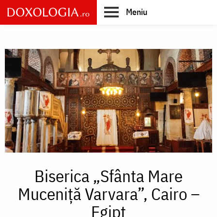
Skip
Meniu
to
main
Main
content
navigation
Biserica „Sfânta Mare
Muceniță Varvara”, Cairo –
Egipt