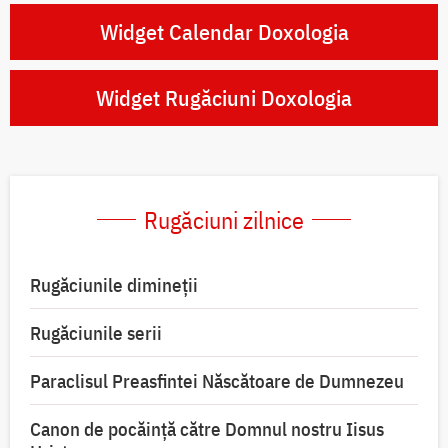
Widget Calendar Doxologia
Widget Rugăciuni Doxologia
Rugăciuni zilnice
Rugăciunile dimineții
Rugăciunile serii
Paraclisul Preasfintei Născătoare de Dumnezeu
Canon de pocăință către Domnul nostru Iisus