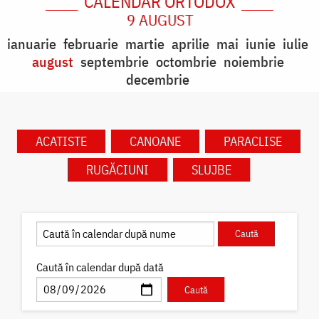
CALENDAR ORTODOX
9 AUGUST
ianuarie
februarie
martie
aprilie
mai
iunie
iulie
august
septembrie
octombrie
noiembrie
decembrie
ACATISTE
CANOANE
PARACLISE
RUGĂCIUNI
SLUJBE
Caută în calendar după dată