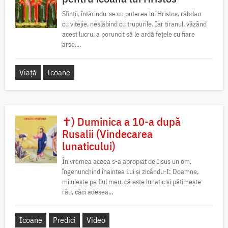
Sfinții, întărindu-se cu puterea lui Hristos, răbdau
cu vitejie, neslăbind cu trupurile. Iar tiranul, văzând
acest lucru, a poruncit să le ardă fețele cu fiare
arse,...
Viață
Icoane
✝) Duminica a 10-a după
Rusalii (Vindecarea
lunaticului)
În vremea aceea s-a apropiat de Iisus un om,
îngenunchind înaintea Lui și zicându-I: Doamne,
miluiește pe fiul meu, că este lunatic și pătimește
rău, căci adesea...
Icoane
Predici
Video