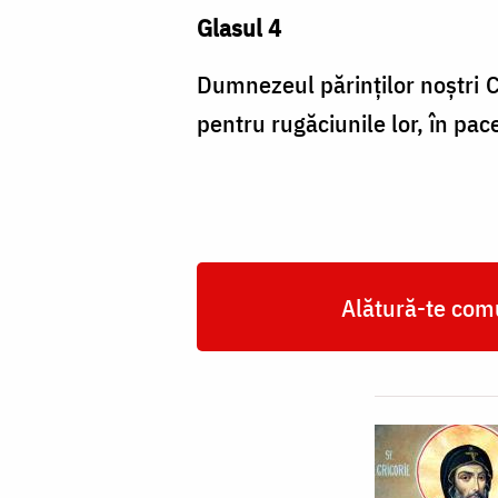
Glasul 4
Dumnezeul părinţilor noştri Ca
pentru rugăciunile lor, în pac
Alătură-te comu