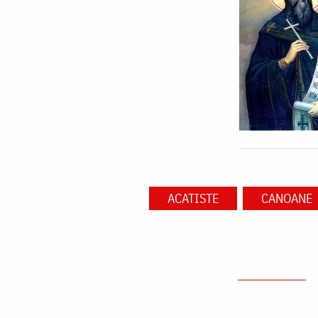
ACATISTE
CANOANE