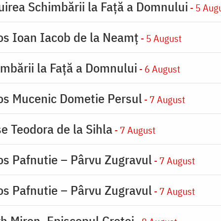
uirea Schimbării la Faţă a Domnului
- 5 Aug
ios Ioan Iacob de la Neamț
- 5 August
imbării la Faţă a Domnului
- 6 August
ios Mucenic Dometie Persul
- 7 August
se Teodora de la Sihla
- 7 August
os Pafnutie – Pârvu Zugravul
- 7 August
os Pafnutie – Pârvu Zugravul
- 7 August
rh Miron, Episcopul Cretei