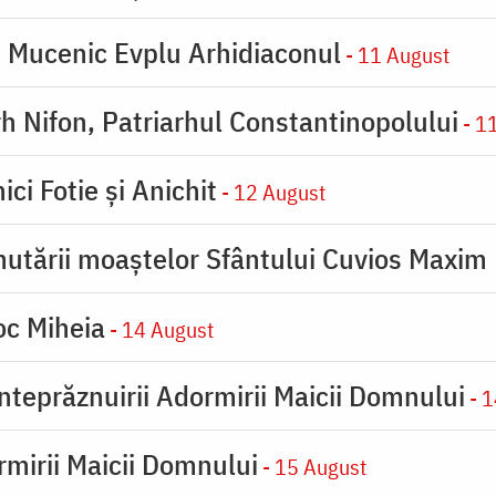
e Mucenic Evplu Arhidiaconul
- 11 August
rh Nifon, Patriarhul Constantinopolului
- 1
ici Fotie şi Anichit
- 12 August
utării moaştelor Sfântului Cuvios Maxim 
oc Miheia
- 14 August
inteprăznuirii Adormirii Maicii Domnului
- 1
rmirii Maicii Domnului
- 15 August