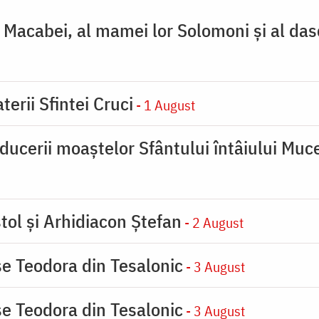
ţi Macabei, al mamei lor Solomoni şi al das
terii Sfintei Cruci
- 1 August
ducerii moaştelor Sfântului întâiului Muce
tol și Arhidiacon Ștefan
- 2 August
se Teodora din Tesalonic
- 3 August
se Teodora din Tesalonic
- 3 August