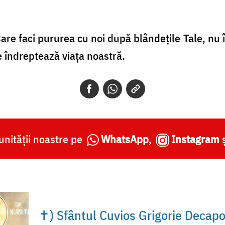
re faci pururea cu noi după blândeţile Tale, nu î
e îndreptează viaţa noastră.
nității noastre pe
WhatsApp
,
Instagram
✝) Sfântul Cuvios Grigorie Decapo