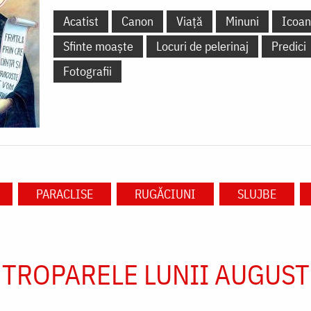
Acatist
Canon
Viață
Minuni
Icoa
Sfinte moaște
Locuri de pelerinaj
Predici
Fotografii
PARACLISE
RUGĂCIUNI
SLUJBE
TROPARELE LUNII AUGUST