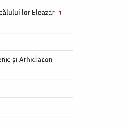
călului lor Eleazar
- 1
nic şi Arhidiacon