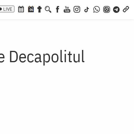
LIVE
06
e Decapolitul