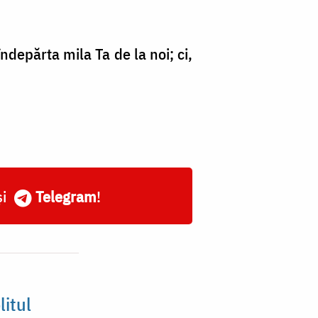
ndepărta mila Ta de la noi; ci,
și
Telegram
!
litul