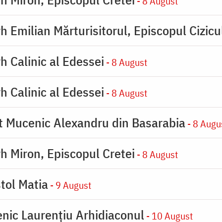
- 8 August
h Emilian Mărturisitorul, Episcopul Cizicu
h Calinic al Edessei
- 8 August
h Calinic al Edessei
- 8 August
ot Mucenic Alexandru din Basarabia
- 8 Augu
rh Miron, Episcopul Cretei
- 8 August
tol Matia
- 9 August
enic Laurențiu Arhidiaconul
- 10 August