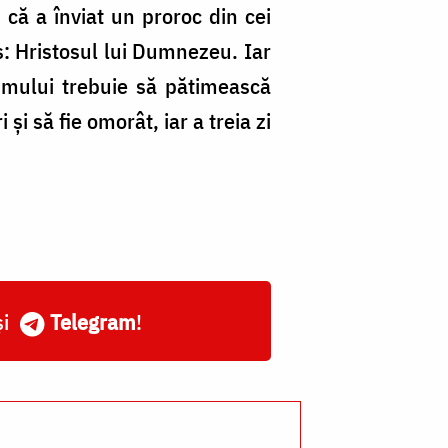
i că a înviat un proroc din cei
is: Hristosul lui Dumnezeu. Iar
Omului trebuie să pătimească
 și să fie omorât, iar a treia zi
și
Telegram
!