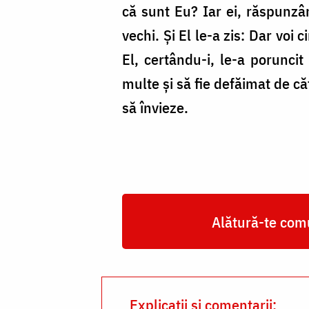
că sunt Eu? Iar ei, răspunzând
vechi. Și El le-a zis: Dar voi
El, certându-i, le-a porunc
multe și să fie defăimat de cătr
să învieze.
Alătură-te comu
Explicații și comentarii: