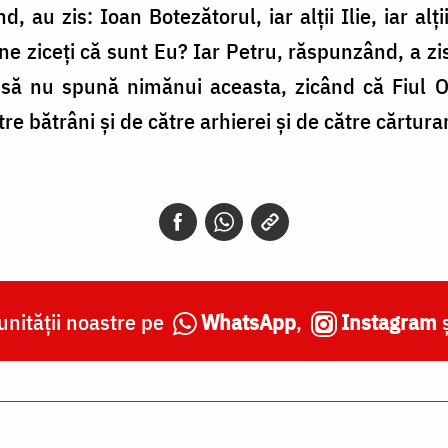
, au zis: Ioan Botezătorul, iar alții Ilie, iar alți
 cine ziceți că sunt Eu? Iar Petru, răspunzând, a z
it să nu spună nimănui aceasta, zicând că Fiul 
e bătrâni și de către arhierei și de către cărturari
nității noastre pe
WhatsApp
,
Instagram