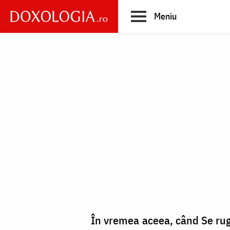
Skip
Meniu
to
main
Main
content
navigation
În vremea aceea, când Se ruga 