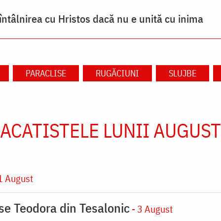
întâlnirea cu Hristos dacă nu e unită cu inima
PARACLISE
RUGĂCIUNI
SLUJBE
ACATISTELE LUNII AUGUST
1 August
ase Teodora din Tesalonic
- 3 August