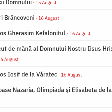
cii Domnului
- 15 August
iri Brâncoveni
- 16 August
ios Gherasim Kefalonitul
- 16 August
cut de mână al Domnului Nostru Iisus Hris
16 August
os Iosif de la Văratec
- 16 August
ioase Nazaria, Olimpiada și Elisabeta de l