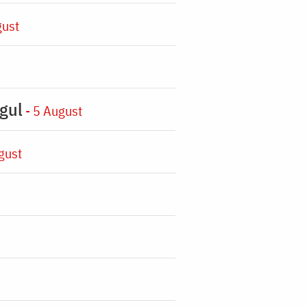
gust
gul
- 5 August
gust