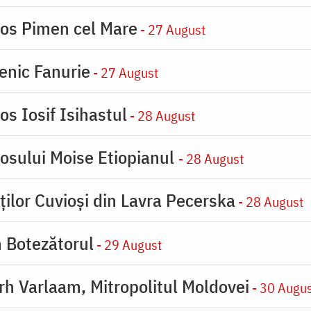
ios Pimen cel Mare
- 27 August
enic Fanurie
- 27 August
os Iosif Isihastul
- 28 August
iosului Moise Etiopianul
- 28 August
ților Cuvioși din Lavra Pecerska
- 28 August
n Botezătorul
- 29 August
arh Varlaam, Mitropolitul Moldovei
- 30 Augu