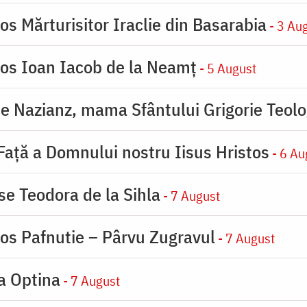
os Mărturisitor Iraclie din Basarabia
- 3 Au
ios Ioan Iacob de la Neamț
- 5 August
de Nazianz, mama Sfântului Grigorie Teolo
 Faţă a Domnului nostru Iisus Hristos
- 6 Au
se Teodora de la Sihla
- 7 August
ios Pafnutie – Pârvu Zugravul
- 7 August
la Optina
- 7 August