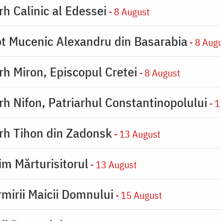
rh Calinic al Edessei
- 8 August
eot Mucenic Alexandru din Basarabia
- 8 Aug
arh Miron, Episcopul Cretei
- 8 August
arh Nifon, Patriarhul Constantinopolului
- 1
arh Tihon din Zadonsk
- 13 August
im Mărturisitorul
- 13 August
rmirii Maicii Domnului
- 15 August