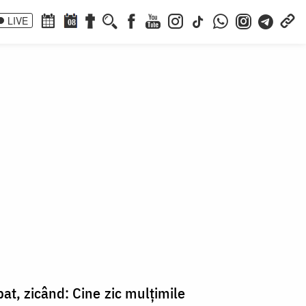
LIVE
08
bat, zicând: Cine zic mulțimile