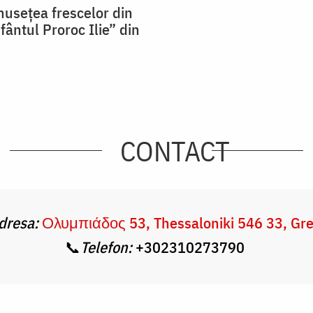
musețea frescelor din
fântul Proroc Ilie” din
CONTACT
dresa:
Ολυμπιάδος 53, Thessaloniki 546 33, Gr
📞
Telefon:
+302310273790