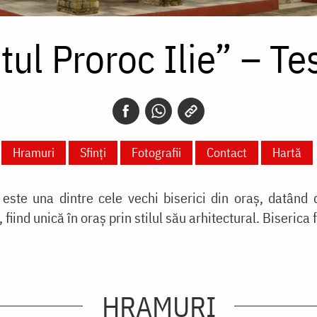
tul Proroc Ilie” – Te
Hramuri
Sfinți
Fotografii
Contact
Hartă
 este una dintre cele vechi biserici din oraș, datând 
fiind unică în oraș prin stilul său arhitectural. Biseric
HRAMURI