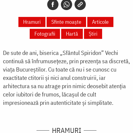
Hramuri
Sfinte moaște
Articole
Fotografii
Hartă
Știri
De sute de ani, biserica „Sfântul Spiridon” Vechi
continuă să înfrumusețeze, prin prezența sa discretă,
viața Bucureștilor. Cu toate că nu i se cunosc cu
exactitate ctitorii și nici anul construirii, iar
arhitectura sa nu atrage prin nimic deosebit atenția
celor iubitori de frumos, lăcașul de cult
impresionează prin autenticitate și simplitate.
HRAMURI