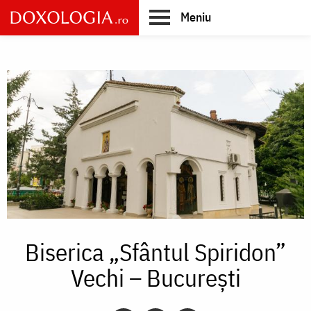
Skip
Meniu
to
main
Main
content
navigation
Biserica „Sfântul Spiridon”
Vechi – București