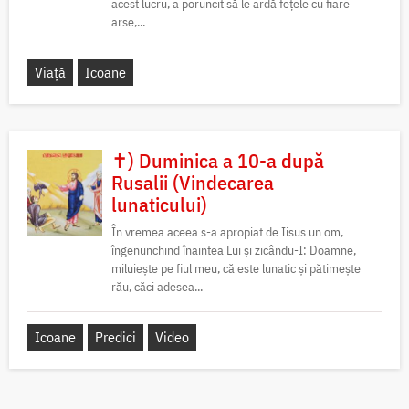
acest lucru, a poruncit să le ardă fețele cu fiare
arse,...
Viață
Icoane
✝) Duminica a 10-a după
Rusalii (Vindecarea
lunaticului)
În vremea aceea s-a apropiat de Iisus un om,
îngenunchind înaintea Lui și zicându-I: Doamne,
miluiește pe fiul meu, că este lunatic și pătimește
rău, căci adesea...
Icoane
Predici
Video