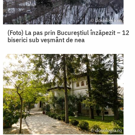
(Foto) La pas prin Bucureștiul înzăpezit – 12
biserici sub veșmânt de nea