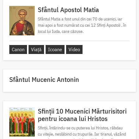
Sfântul Apostol Matia
Sfântul Matia a fost unul din cei 70 de ucenici, iar
mai apoi a fost numărat cu cei 12 Sfinți Apostoli , în
locul lui Iuda, care căzuse.
Canon
Viață
Icoane
Video
Sfântul Mucenic Antonin
Sfinții 10 Mucenici Mărturisitori
pentru icoana lui Hristos
Sfinții, întărindu-se cu puterea lui Hristos, răbdau
cu vitejie, neslăbind cu trupurile. Iar tiranul, văzând