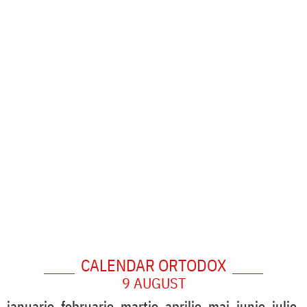
CALENDAR ORTODOX
9 AUGUST
ianuarie
februarie
martie
aprilie
mai
iunie
iulie