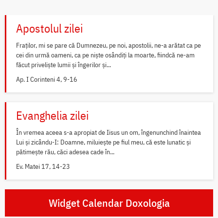
Apostolul zilei
Fraților, mi se pare că Dumnezeu, pe noi, apostolii, ne-a arătat ca pe
cei din urmă oameni, ca pe niște osândiți la moarte, fiindcă ne-am
făcut priveliște lumii și îngerilor și...
Ap. I Corinteni 4, 9-16
Evanghelia zilei
În vremea aceea s-a apropiat de Iisus un om, îngenunchind înaintea
Lui și zicându-I: Doamne, miluiește pe fiul meu, că este lunatic și
pătimește rău, căci adesea cade în...
Ev. Matei 17, 14-23
Widget Calendar Doxologia