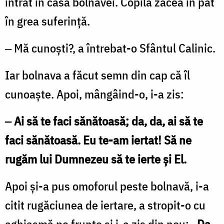
intrat în casa bolnavei. Copila zăcea în pat
în grea suferinţă.
‒ Mă cunoşti?, a întrebat-o Sfântul Calinic.
Iar bolnava a făcut semn din cap că îl
cunoaşte. Apoi, mângâind-o, i-a zis:
‒ Ai să te faci sănătoasă; da, da, ai să te
faci sănătoasă. Eu te-am iertat! Să ne
rugăm lui Dumnezeu să te ierte şi El.
Apoi şi-a pus omoforul peste bolnavă, i-a
citit rugăciunea de iertare, a stropit-o cu