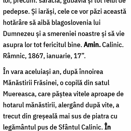
lor, precum: sărăcia, gubăvia şi tot felul de
pedepse. Şi iarăşi, cele ce vor păzi această
hotărâre să aibă blagoslovenia lui
Dumnezeu şi a smereniei noastre şi să vie
asupra lor tot fericitul bine.
Amin.
Calinic.
Râmnic, 1867, ianuarie, 17”.
În vara aceluiaşi an, după înnoirea
Mănăstirii Frăsinei, o copilă din satul
Muereasca, care păştea vitele aproape de
hotarul mănăstirii, alergând după vite, a
trecut din greşeală mai sus de piatra cu
legământul pus de Sfântul Calinic.
În