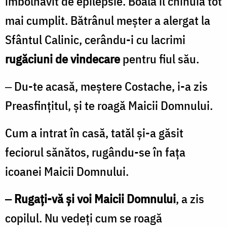
îmbolnăvit de epilepsie. Boala îl chinuia tot
mai cumplit. Bătrânul meşter a alergat la
Sfântul Calinic, cerându-i cu lacrimi
rugăciuni de vindecare
pentru fiul său.
‒ Du-te acasă, meştere Costache, i-a zis
Preasfinţitul, şi te roagă Maicii Domnului.
Cum a intrat în casă, tatăl şi-a găsit
feciorul sănătos, rugându-se în faţa
icoanei Maicii Domnului.
‒ Rugaţi-vă şi voi Maicii Domnului
, a zis
copilul. Nu vedeţi cum se roagă