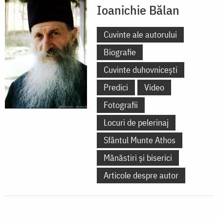
Ioanichie Bălan
Cuvinte ale autorului
Biografie
Cuvinte duhovnicești
Predici
Video
Fotografii
Locuri de pelerinaj
Sfântul Munte Athos
Mănăstiri și biserici
Articole despre autor