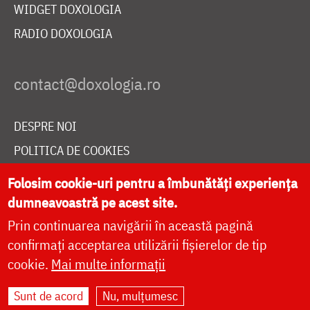
WIDGET DOXOLOGIA
RADIO DOXOLOGIA
DESPRE NOI
POLITICA DE COOKIES
DONEAZĂ ONLINE PENTRU CATEDRALA NAȚIONALĂ
Folosim cookie-uri pentru a îmbunătăți experiența
dumneavoastră pe acest site.
Prin continuarea navigării în această pagină
LIVE
confirmați acceptarea utilizării fișierelor de tip
cookie.
Mai multe informații
Site dezvoltat de
DOXOLOGIA MEDIA
,
Sunt de acord
Nu, mulțumesc