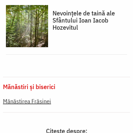
Nevoințele de taină ale
Sfântului Ioan Iacob
Hozevitul
Mănăstiri și biserici
Mănăstirea Frăsinei
Citește despre: