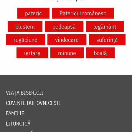
pateric
Patericul românesc
blestem
pedeapsă
legământ
rugăciune
vindecare
suferință
iertare
minune
boală
VIAȚA BISERICII
CUVINTE DUHOVNICEȘTI
FAMILIE
LITURGICĂ