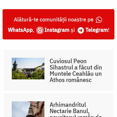
Alătură-te comunității noastre pe
WhatsApp
,
Instagram
și
Telegram
!
Cuviosul Peon
Sihastrul a făcut din
Muntele Ceahlău un
Athos românesc
Arhimandritul
Nectarie Banul,