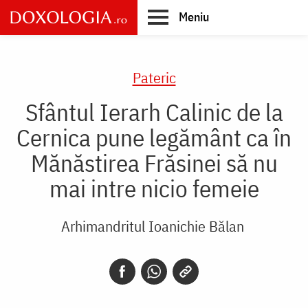
Skip
Meniu
to
main
Main
content
navigation
Pateric
Sfântul Ierarh Calinic de la
Cernica pune legământ ca în
Mănăstirea Frăsinei să nu
mai intre nicio femeie
Arhimandritul Ioanichie Bălan