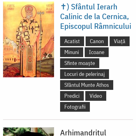
✝) Sfântul Ierarh
Calinic de la Cernica,
Episcopul Râmnicului
Acatist
Canon
Viață
Minuni
Icoane
Sfinte moaște
Locuri de pelerinaj
Sfântul Munte Athos
Predici
Video
Fotografii
Arhimandritul