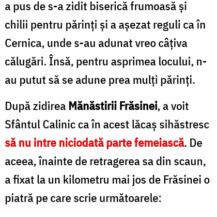
a pus de s-a zidit biserică frumoasă şi
chilii pentru părinţi şi a aşezat reguli ca în
Cernica, unde s-au adunat vreo câţiva
călugări. Însă, pentru asprimea locului, n-
au putut să se adune prea mulţi părinţi.
După zidirea
Mănăstirii Frăsinei
, a voit
Sfântul Calinic ca în acest lăcaş sihăstresc
să nu intre niciodată parte femeiască
. De
aceea, înainte de retragerea sa din scaun,
a fixat la un kilometru mai jos de Frăsinei o
piatră pe care scrie următoarele: