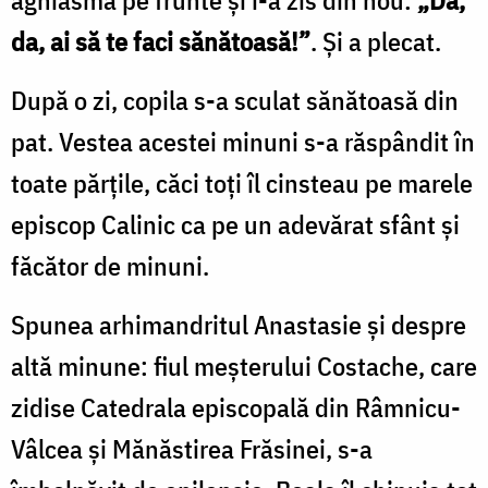
aghiasmă pe frunte şi i-a zis din nou:
„Da,
da, ai să te faci sănătoasă!”
. Şi a plecat.
După o zi, copila s-a sculat sănătoasă din
pat. Vestea acestei minuni s-a răspândit în
toate părţile, căci toţi îl cinsteau pe marele
episcop Calinic ca pe un adevărat sfânt şi
făcător de minuni.
Spunea arhimandritul Anastasie şi despre
altă minune: fiul meşterului Costache, care
zidise Catedrala episcopală din Râmnicu-
Vâlcea şi Mănăstirea Frăsinei, s-a