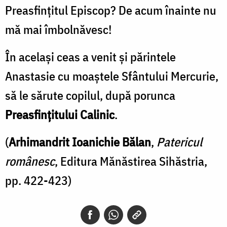
Preasfinţitul Episcop? De acum înainte nu
mă mai îmbolnăvesc!
În acelaşi ceas a venit şi părintele
Anastasie cu moaştele Sfântului Mercurie,
să le sărute copilul, după porunca
Preasfinţitului Calinic
.
(
Arhimandrit Ioanichie Bălan
,
Patericul
românesc
, Editura Mănăstirea Sihăstria,
pp. 422-423)