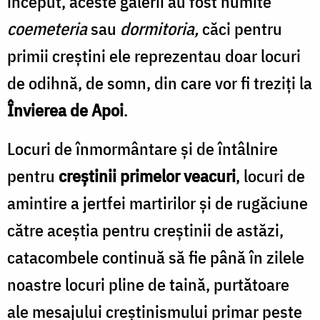
început, aceste galerii au fost numite
coemeteria
sau
dormitoria,
căci pentru
primii creştini ele reprezentau doar locuri
de odihnă, de somn, din care vor fi treziţi la
Învierea de Apoi
.
Locuri de înmormântare şi de întâlnire
pentru
creştinii primelor veacuri
, locuri de
amintire a jertfei martirilor şi de rugăciune
către aceştia pentru creştinii de astăzi,
catacombele continuă să fie până în zilele
noastre locuri pline de taină, purtătoare
ale mesajului creştinismului primar peste