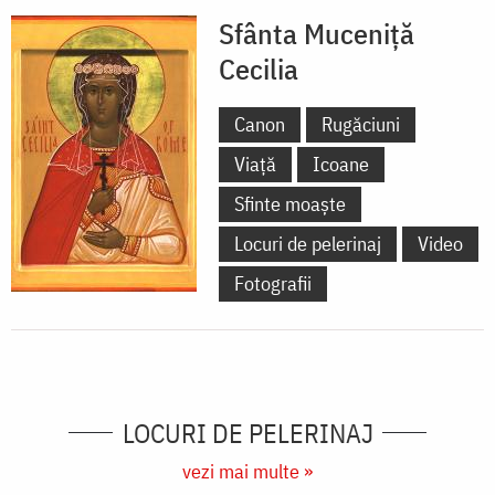
Sfânta Muceniță
Cecilia
Canon
Rugăciuni
Viață
Icoane
Sfinte moaște
Locuri de pelerinaj
Video
Fotografii
LOCURI DE PELERINAJ
vezi mai multe »