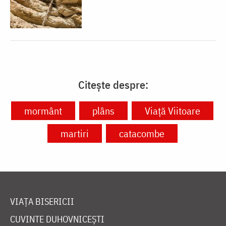
Citește despre:
mormânt
plâns
Viață Viitoare
martiri
catacombe
VIAȚA BISERICII
CUVINTE DUHOVNICEȘTI