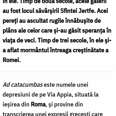
în ele. Timp de două secole, acele galerii
au fost locul săvârşirii Sfintei Jertfe. Acei
pereţi au ascultat rugile înnăbuşite de
plâns ale celor care şi-au găsit speranţa în
viaţa de veci. Timp de trei secole, în ele şi-
a aflat mormântul întreaga creştinătate a
Romei.
Ad catacumbas
este numele unei
depresiuni de pe Via Appia, situată la
ieşirea din
Roma
, şi provine din
transcrierea unei expresii greceşti care