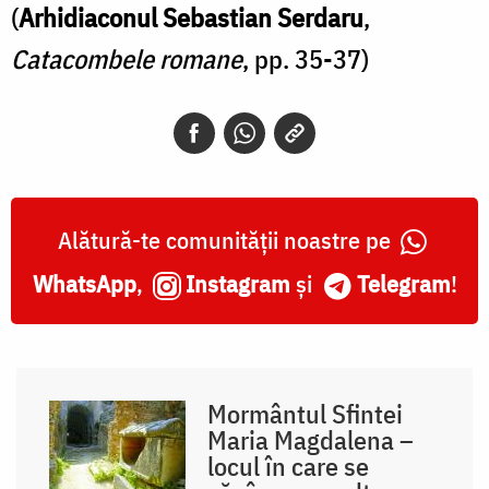
(
Arhidiaconul Sebastian Serdaru
,
Catacombele romane
, pp. 35-37)
Alătură-te comunității noastre pe
WhatsApp
,
Instagram
și
Telegram
!
Mormântul Sfintei
Maria Magdalena –
locul în care se