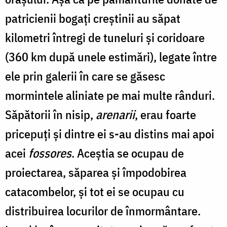
patricienii bogaţi creştinii au săpat
kilometri întregi de tuneluri şi coridoare
(360 km după unele estimări), legate între
ele prin galerii în care se găsesc
mormintele aliniate pe mai multe rânduri.
Săpătorii în nisip,
arenarii
, erau foarte
pricepuţi şi dintre ei s-au distins mai apoi
acei
fossores
. Aceştia se ocupau de
proiectarea, săparea şi împodobirea
catacombelor, şi tot ei se ocupau cu
distribuirea locurilor de înmormântare.