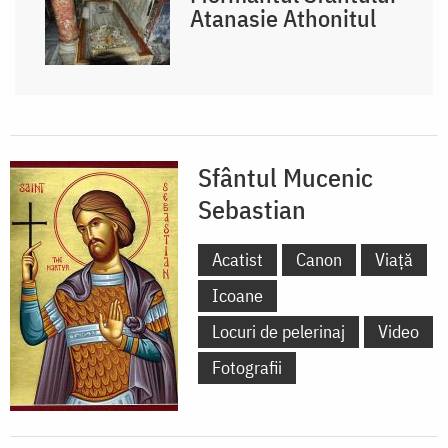
Atanasie Athonitul
Sfântul Mucenic
Sebastian
Acatist
Canon
Viață
Icoane
Locuri de pelerinaj
Video
Fotografii