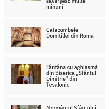
săvârșesc multe
minuni
Catacombele
Domitillei din Roma
Fântâna cu aghiasmă
din Biserica „Sfântul
Dimitrie” din
Tesalonic
Mormântul Sfântului