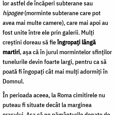
lor astfel de încăperi subterane sau
hipogee
(morminte subterane care pot
avea mai multe camere), care mai apoi au
fost unite între ele prin galerii. Mulţi
creştini doreau să fie
îngropaţi lângă
martiri
, aşa că în jurul mormintelor sfinţilor
tunelurile devin foarte largi, pentru ca să
poată fi îngopaţi cât mai mulţi adormiți în
Domnul.
În perioada aceea, la Roma cimitirele nu
puteau fi situate decât la marginea
oraşului. Aşa că pe pământurile donate de