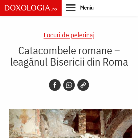
Skip
Meniu
to
main
Main
content
navigation
Locuri de pelerinaj
Catacombele romane –
leagănul Bisericii din Roma