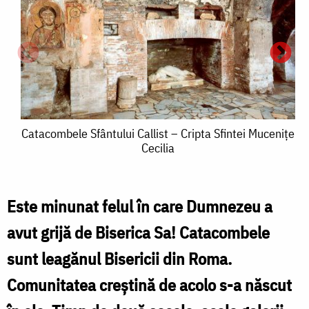
Catacombele
Catacombele Sfântului Callist – Cripta Sfintei Muceniţe
Cecilia
Sfântului
Callist
–
Este minunat felul în care Dumnezeu a
Cripta
avut grijă de Biserica Sa! Catacombele
S
Sfintei
sunt leagănul Bisericii din Roma.
C
Muceniţe
Comunitatea creştină de acolo s-a născut
Cecilia