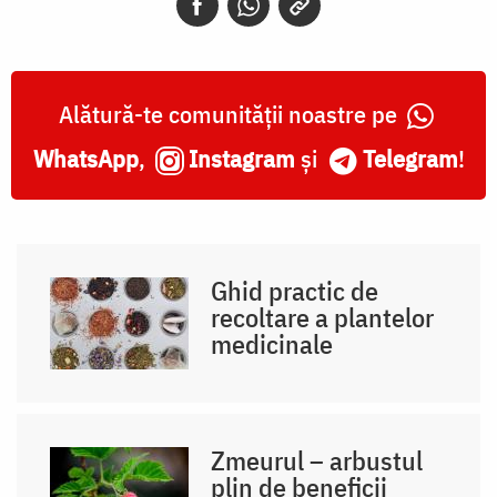
Alătură-te comunității noastre pe
WhatsApp
,
Instagram
și
Telegram
!
Ghid practic de
recoltare a plantelor
medicinale
Zmeurul – arbustul
plin de beneficii