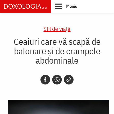
Skip
Meniu
to
main
Main
content
navigation
Stil de viaţă
Ceaiuri care vă scapă de
balonare și de crampele
abdominale