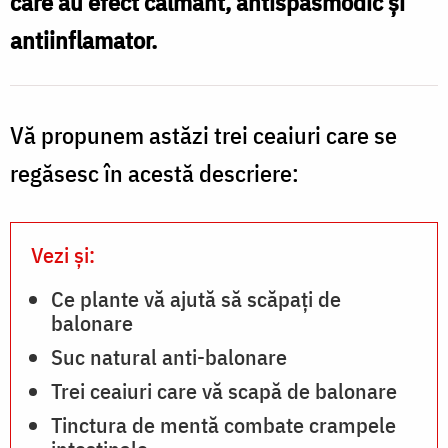
care au efect calmant, antispasmodic și
de
antiinflamator.
crampele
abdominale
Vă propunem astăzi trei ceaiuri care se
regăsesc în acestă descriere:
Vezi și:
Ce plante vă ajută să scăpați de
balonare
Suc natural anti-balonare
Trei ceaiuri care vă scapă de balonare
Tinctura de mentă combate crampele