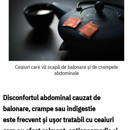
Ceaiuri
Ceaiuri care vă scapă de balonare și de crampele
abdominale
care
vă
scapă
Disconfortul abdominal cauzat de
de
balonare, crampe sau indigestie
balonare
este frecvent și ușor tratabil cu ceaiuri
și