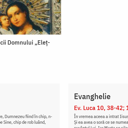
cii Domnului „Eleț-
Evanghelie
Ev. Luca 10, 38-42; 
are, Dumnezeu fiind în chip, n-
În vremea aceea a intrat Iisus
pe Sine, chip de rob luând,
Și ea avea o soră ce se numea
cuvântul Lui. Iar Marta se sile