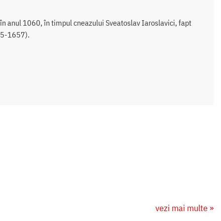
n anul 1060, în timpul cneazului Sveatoslav Iaroslavici, fapt
55-1657).
vezi mai multe »