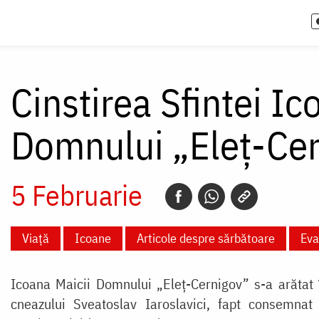
Cinstirea Sfintei Ic
Domnului „Eleț-Ce
5 Februarie
Viață
Icoane
Articole despre sărbătoare
Eva
Icoana Maicii Domnului „Eleț-Cernigov” s-a arătat 
cneazului Sveatoslav Iaroslavici, fapt consemnat