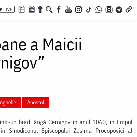
LIVE
06
oane a Maicii
rnigov”
nghelie
Apostol
într-un brad lângă Cernigov în anul 1060, în timpul
 în Sinodiconul Episcopului Zosima Procopovici al