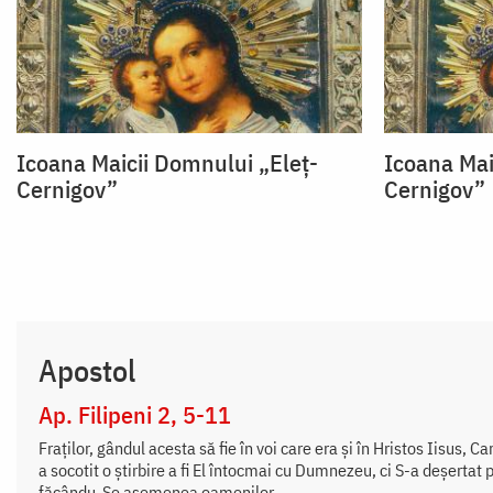
Icoana Maicii Domnului „Eleț-
Icoana Mai
Cernigov”
Cernigov”
Apostol
Ap. Filipeni 2, 5-11
Fraților, gândul acesta să fie în voi care era și în Hristos Iisus, C
a socotit o știrbire a fi El întocmai cu Dumnezeu, ci S-a deșertat 
făcându-Se asemenea oamenilor,...