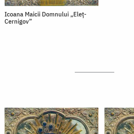
Icoana Maicii Domnului „Eleț-
Cernigov”