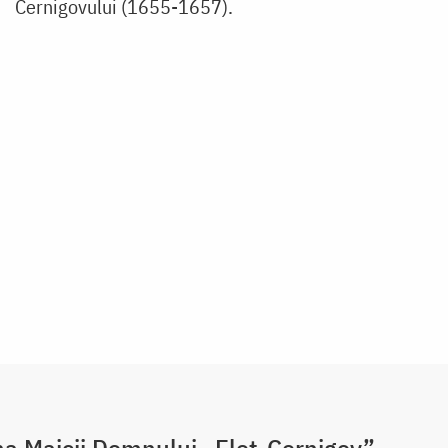
Cernigovului (1655-1657).
a Maicii Domnului „Eleț-Cernigov”