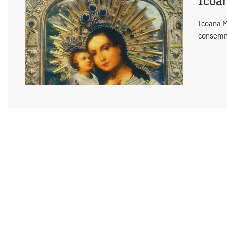
Icoana M
consemna