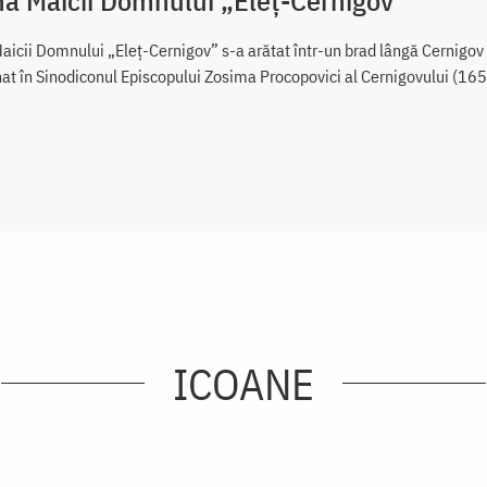
aicii Domnului „Eleț-Cernigov” s-a arătat într-un brad lângă Cernigov î
t în Sinodiconul Episcopului Zosima Procopovici al Cernigovului (16
ICOANE