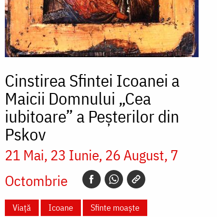
Cinstirea Sfintei Icoanei a
Maicii Domnului „Cea
iubitoare” a Peșterilor din
Pskov
21 Mai
23 Iunie
26 August
7
Octombrie
Viață
Icoane
Sfinte moaște