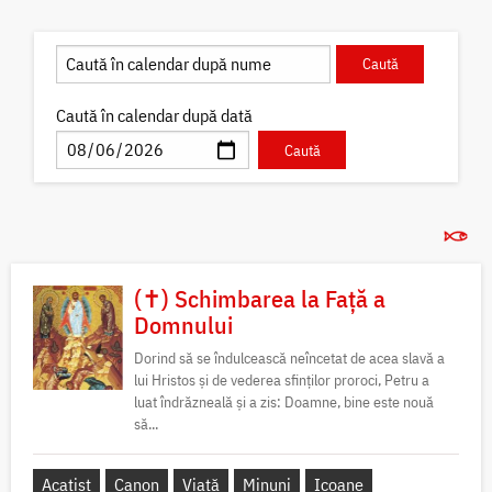
Caută în calendar după dată
(✝) Schimbarea la Față a
Domnului
Dorind să se îndulcească neîncetat de acea slavă a
lui Hristos și de vederea sfinților proroci, Petru a
luat îndrăzneală și a zis: Doamne, bine este nouă
să...
Acatist
Canon
Viață
Minuni
Icoane