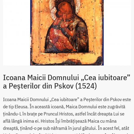
Icoana Maicii Domnului „Cea iubitoare”
a Peșterilor din Pskov (1524)
Icoana Maicii Domnului „Cea iubitoare” a Peșterilor din Pskov este
de tip Eleusa. În această icoană, Maica Domnului este zugrăvită
ținându-L în brațe pe Pruncul Hristos, astfel încât dreapta Lui se
află lângă inima ei. Hristos Își îmbrățișează Maica cu mâna
dreaptă, ținând-o pe sub năframă în jurul gâtului. În acest fel, atât