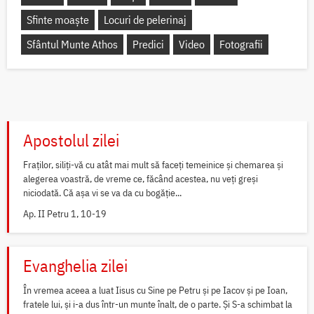
Sfinte moaște
Locuri de pelerinaj
Sfântul Munte Athos
Predici
Video
Fotografii
Apostolul zilei
Fraților, siliți-vă cu atât mai mult să faceți temeinice și chemarea și
alegerea voastră, de vreme ce, făcând acestea, nu veți greși
niciodată. Că așa vi se va da cu bogăție...
Ap. II Petru 1, 10-19
Evanghelia zilei
În vremea aceea a luat Iisus cu Sine pe Petru și pe Iacov și pe Ioan,
fratele lui, și i-a dus într-un munte înalt, de o parte. Și S-a schimbat la