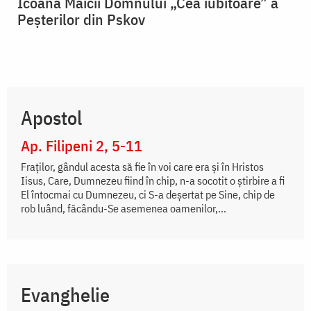
Icoana Maicii Domnului „Cea iubitoare” a
Peșterilor din Pskov
Apostol
Ap. Filipeni 2, 5-11
Fraților, gândul acesta să fie în voi care era și în Hristos
Iisus, Care, Dumnezeu fiind în chip, n-a socotit o știrbire a fi
El întocmai cu Dumnezeu, ci S-a deșertat pe Sine, chip de
rob luând, făcându-Se asemenea oamenilor,...
Evanghelie