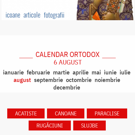
CALENDAR ORTODOX
6 AUGUST
ianuarie
februarie
martie
aprilie
mai
iunie
iulie
august
septembrie
octombrie
noiembrie
decembrie
ACATISTE
CANOANE
PARACLISE
RUGĂCIUNI
SLUJBE