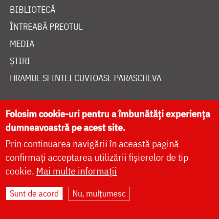
BIBLIOTECĂ
ÎNTREABĂ PREOTUL
MEDIA
ȘTIRI
HRAMUL SFINTEI CUVIOASE PARASCHEVA
AUTORI
Folosim cookie-uri pentru a îmbunătăți experiența
dumneavoastră pe acest site.
PĂRINȚI DUHOVNICEȘTI
Prin continuarea navigării în această pagină
MAICI CU VIAȚĂ DUHOVNICEASCĂ
confirmați acceptarea utilizării fișierelor de tip
TEMATICĂ
cookie.
Mai multe informații
SINAXAR ALFABETIC
Sunt de acord
Nu, mulțumesc
MĂNĂSTIRI ȘI BISERICI
CALENDAR ORTODOX