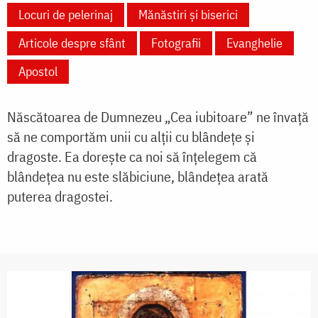
Locuri de pelerinaj
Mănăstiri și biserici
Articole despre sfânt
Fotografii
Evanghelie
Apostol
Născătoarea de Dumnezeu „Cea iubitoare” ne învață
să ne comportăm unii cu alții cu blândețe și
dragoste. Ea dorește ca noi să înțelegem că
blândețea nu este slăbiciune, blândețea arată
puterea dragostei.