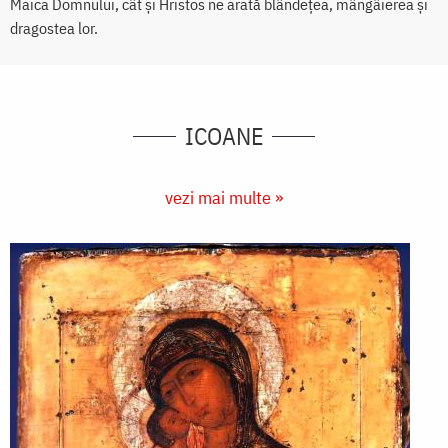
Maica Domnului, cât și Hristos ne arată blândețea, mângâierea și
dragostea lor.
ICOANE
vezi mai multe »