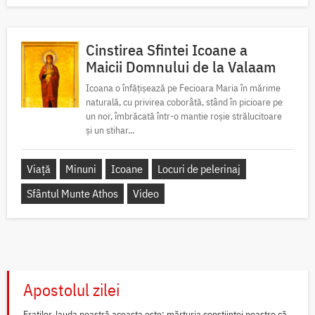
Cinstirea Sfintei Icoane a
Maicii Domnului de la Valaam
Icoana o înfățișează pe Fecioara Maria în mărime
naturală, cu privirea coborâtă, stând în picioare pe
un nor, îmbrăcată într-o mantie roșie strălucitoare
și un stihar...
Viață
Minuni
Icoane
Locuri de pelerinaj
Sfântul Munte Athos
Video
Apostolul zilei
Fraților, lauda noastră aceasta este: mărturia conștiinței noastre că