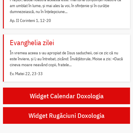
am umblat în lume, și mai ales la voi, în sfințenie și în curăție
dumnezeiască, nu în înțelepciune...
Ap. II Corinteni 1, 12-20
Evanghelia zilei
În vremea aceea s-au apropiat de Iisus saducheii, cei ce zic că nu
este înviere, și L-au întrebat, zicând: Învățătorule, Moise a zis: «Dacă
cineva moare neavând copii, fratele...
Ev. Matei 22, 23-33
Widget Calendar Doxologia
Widget Rugăciuni Doxologia