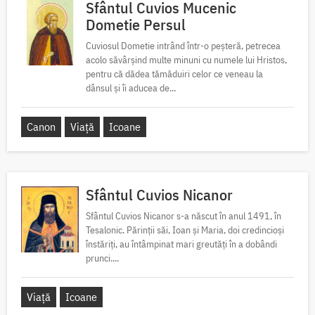
Sfântul Cuvios Mucenic
Dometie Persul
Cuviosul Dometie intrând într-o peșteră, petrecea
acolo săvârșind multe minuni cu numele lui Hristos,
pentru că dădea tămăduiri celor ce veneau la
dânsul și îi aducea de...
Canon
Viață
Icoane
Sfântul Cuvios Nicanor
Sfântul Cuvios Nicanor s-a născut în anul 1491, în
Tesalonic. Părinții săi, Ioan și Maria, doi credincioși
înstăriți, au întâmpinat mari greutăți în a dobândi
prunci....
Viață
Icoane