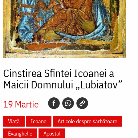
Cinstirea Sfintei Icoanei a
Maicii Domnului „Lubiatov”
19 Martie
Viață
Icoane
Articole despre sărbătoare
Evanghelie
Apostol