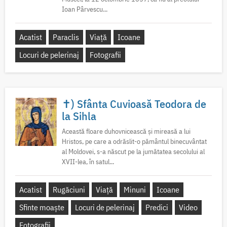
Ioan Pârvescu...
Acatist
Paraclis
Viață
Icoane
Locuri de pelerinaj
Fotografii
✝) Sfânta Cuvioasă Teodora de
la Sihla
Această floare duhovnicească și mireasă a lui
Hristos, pe care a odrăslit-o pământul binecuvântat
al Moldovei, s-a născut pe la jumătatea secolului al
XVII-lea, în satul...
Acatist
Rugăciuni
Viață
Minuni
Icoane
Sfinte moaște
Locuri de pelerinaj
Predici
Video
Fotografii