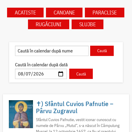
ACATISTE
CANOANE
PARACLISE
RUGĂCIUNI
SLUJBE
Caută în calendar după dată
✝) Sfântul Cuvios Pafnutie –
Pârvu Zugravul
Sfântul Cuvios Pafnutie, vestit iconar cunoscut cu
numele de Pârvu „Mutul”, s-a născut în Câmpulung
Muscel, la 12 octombrie 1657, ca fiu al preotului