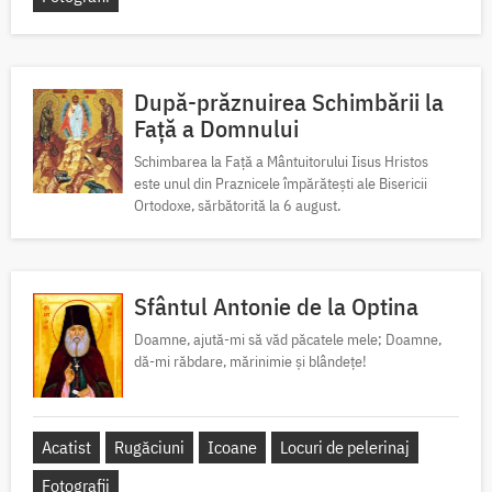
După-prăznuirea Schimbării la
Față a Domnului
Schimbarea la Față a Mântuitorului Iisus Hristos
este unul din Praznicele împărătești ale Bisericii
Ortodoxe, sărbătorită la 6 august.
Sfântul Antonie de la Optina
Doamne, ajută-mi să văd păcatele mele; Doamne,
dă-mi răbdare, mărinimie şi blândeţe!
Acatist
Rugăciuni
Icoane
Locuri de pelerinaj
Fotografii