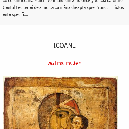
cu cel din icoana Maicii Domnului din Smolensk „Dulcea sărutare”.
Gestul Fecioarei de a indica cu mâna dreaptă spre Pruncul Hristos
este specific...
ICOANE
vezi mai multe »