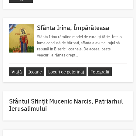
Sfânta Irina, Împărăteasa
Sfânta Irina rămâne model de curaj și tărie. Într-o
lume condusă de bărbați, sfânta a avut curajul să
repună în Biserici icoanele. De aceea, peste
veacuri, a rămas drept...
Viață
Icoane
Locuri de pelerinaj
Fotografii
Sfântul Sfinţit Mucenic Narcis, Patriarhul
Ierusalimului