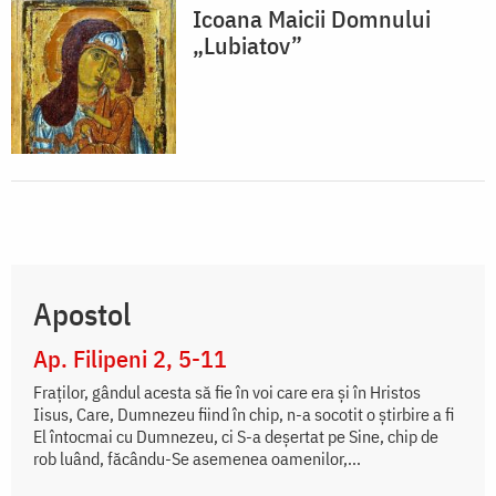
Icoana Maicii Domnului
„Lubiatov”
Apostol
Ap. Filipeni 2, 5-11
Fraților, gândul acesta să fie în voi care era și în Hristos
Iisus, Care, Dumnezeu fiind în chip, n-a socotit o știrbire a fi
El întocmai cu Dumnezeu, ci S-a deșertat pe Sine, chip de
rob luând, făcându-Se asemenea oamenilor,...