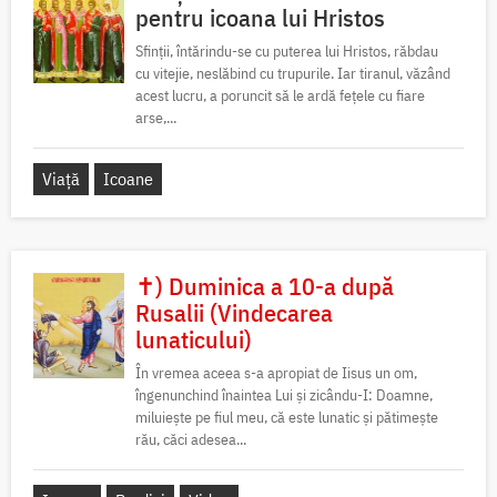
pentru icoana lui Hristos
Sfinții, întărindu-se cu puterea lui Hristos, răbdau
cu vitejie, neslăbind cu trupurile. Iar tiranul, văzând
acest lucru, a poruncit să le ardă fețele cu fiare
arse,...
Viață
Icoane
✝) Duminica a 10-a după
Rusalii (Vindecarea
lunaticului)
În vremea aceea s-a apropiat de Iisus un om,
îngenunchind înaintea Lui și zicându-I: Doamne,
miluiește pe fiul meu, că este lunatic și pătimește
rău, căci adesea...