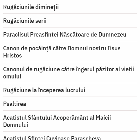
Rugăciunile dimineții
Rugăciunile serii
Paraclisul Preasfintei Născătoare de Dumnezeu
Canon de pocăință către Domnul nostru Iisus
Hristos
Canonul de rugăciune către îngerul păzitor al vieții
omului
Rugăciune la începerea lucrului
Psaltirea
Acatistul Sfântului Acoperământ al Maicii
Domnului
Acatistul Sfintei Cuvioase Parascheva