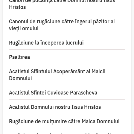
Canon de pocăință către Domnul nostru Iisus
Hristos
Canonul de rugăciune către îngerul păzitor al
vieții omului
Rugăciune la începerea lucrului
Psaltirea
Acatistul Sfântului Acoperământ al Maicii
Domnului
Acatistul Sfintei Cuvioase Parascheva
Acatistul Domnului nostru Iisus Hristos
Rugăciune de mulţumire către Maica Domnului