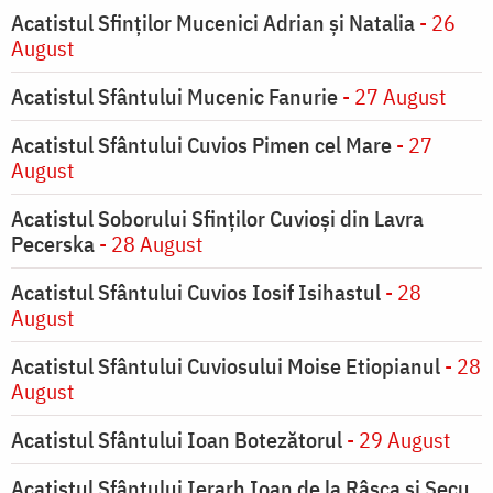
Acatistul Sfinților Mucenici Adrian și Natalia
- 26
August
Acatistul Sfântului Mucenic Fanurie
- 27 August
Acatistul Sfântului Cuvios Pimen cel Mare
- 27
August
Acatistul Soborului Sfinților Cuvioși din Lavra
Pecerska
- 28 August
Acatistul Sfântului Cuvios Iosif Isihastul
- 28
August
Acatistul Sfântului Cuviosului Moise Etiopianul
- 28
August
Acatistul Sfântului Ioan Botezătorul
- 29 August
Acatistul Sfântului Ierarh Ioan de la Râşca şi Secu,