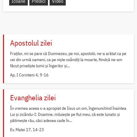
Icoane
Predici
Video
Apostolul zilei
Fraților, mi se pare că Dumnezeu, pe noi, apostolii, ne-a arătat ca pe
cei din urmă oameni, ca pe niște osândiți la moarte, fiindcă ne-am
făcut priveliște lumii și îngerilor și...
Ap. I Corinteni 4, 9-16
Evanghelia zilei
În vremea aceea s-a apropiat de Iisus un om, îngenunchind înaintea
Lui și zicându-I: Doamne, miluiește pe fiul meu, că este lunatic și
pătimește rău, căci adesea cade în...
Ev. Matei 17, 14-23