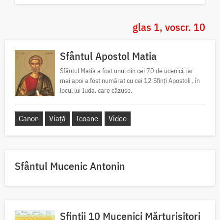
glas 1, voscr. 10
Sfântul Apostol Matia
Sfântul Matia a fost unul din cei 70 de ucenici, iar
mai apoi a fost numărat cu cei 12 Sfinți Apostoli , în
locul lui Iuda, care căzuse.
Canon
Viață
Icoane
Video
Sfântul Mucenic Antonin
Sfinții 10 Mucenici Mărturisitori