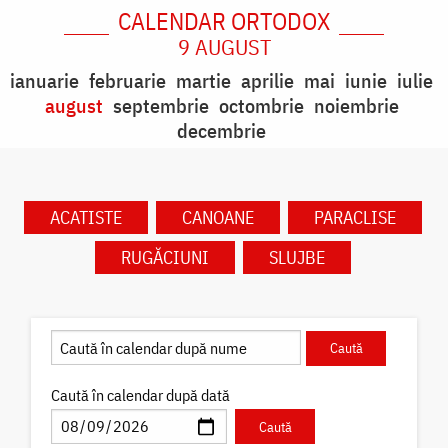
CALENDAR ORTODOX
9 AUGUST
ianuarie
februarie
martie
aprilie
mai
iunie
iulie
august
septembrie
octombrie
noiembrie
decembrie
ACATISTE
CANOANE
PARACLISE
RUGĂCIUNI
SLUJBE
Caută în calendar după dată