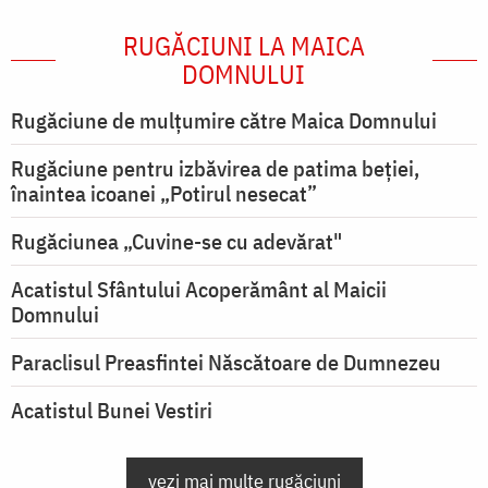
RUGĂCIUNI LA MAICA
DOMNULUI
Rugăciune de mulţumire către Maica Domnului
Rugăciune pentru izbăvirea de patima beției,
înaintea icoanei „Potirul nesecat”
Rugăciunea „Cuvine-se cu adevărat"
Acatistul Sfântului Acoperământ al Maicii
Domnului
Paraclisul Preasfintei Născătoare de Dumnezeu
Acatistul Bunei Vestiri
vezi mai multe rugăciuni