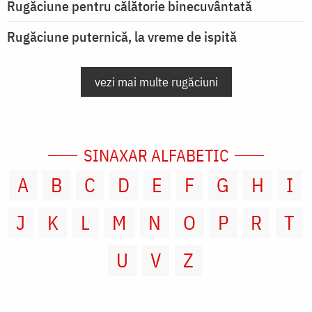
Rugăciune pentru călătorie binecuvântată
Rugăciune puternică, la vreme de ispită
vezi mai multe rugăciuni
SINAXAR ALFABETIC
A
B
C
D
E
F
G
H
I
J
K
L
M
N
O
P
R
T
U
V
Z