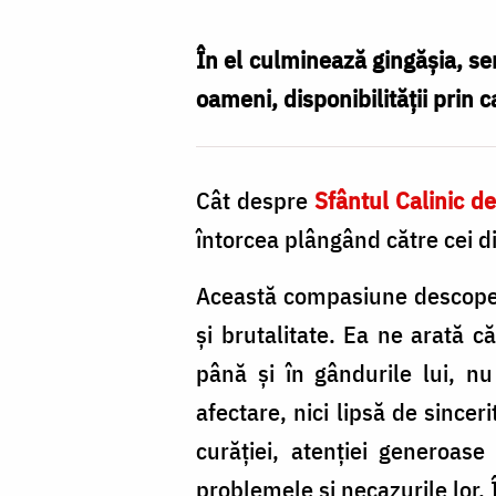
gingășia
Sfântului
În el culminează gingășia, sen
Ierarh
oameni, disponibilității prin c
Calinic
/
Cât despre
Sfântul Calinic de
Foto:
întorcea plângând către cei din
Ștefan
Cojocariu
Această compasiune descoperă
și brutalitate. Ea ne arată c
până și în gândurile lui, nu 
afectare, nici lipsă de sincer
curăției, atenției generoase 
problemele și necazurile lor. 