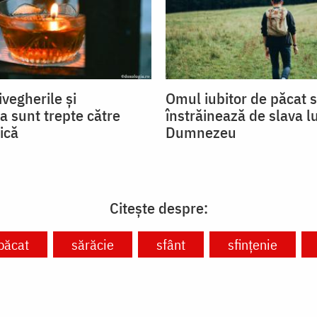
ivegherile și
Omul iubitor de păcat 
a sunt trepte către
înstrăinează de slava lu
ică
Dumnezeu
Citește despre:
păcat
sărăcie
sfânt
sfințenie