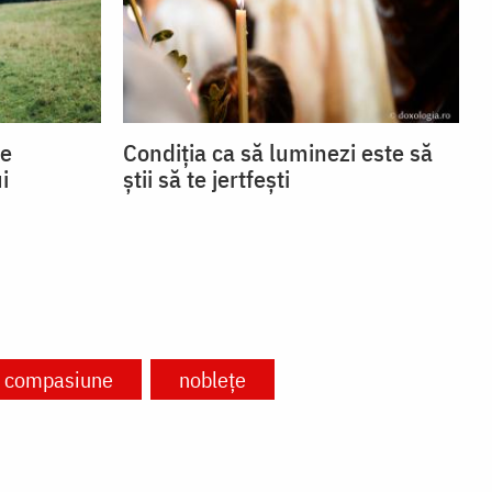
se
Condiția ca să luminezi este să
i
știi să te jertfești
compasiune
noblețe