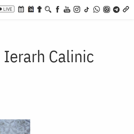
LIVE
06
Ierarh Calinic