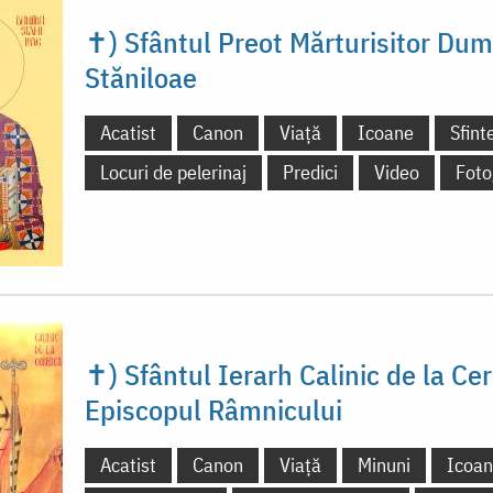
✝) Sfântul Preot Mărturisitor Dum
Stăniloae
Acatist
Canon
Viață
Icoane
Sfint
Locuri de pelerinaj
Predici
Video
Foto
✝) Sfântul Ierarh Calinic de la Cer
Episcopul Râmnicului
Acatist
Canon
Viață
Minuni
Icoa