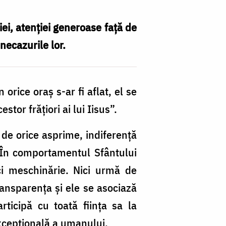
iei, atenției generoase față de
 necazurile lor.
 orice oraș s-ar fi aflat, el se
tor frățiori ai lui Iisus”.
de orice asprime, indiferență
 În comportamentul Sfântului
nici meschinărie. Nici urmă de
transparența și ele se asociază
articipă cu toată ființa sa la
excepțională a umanului.