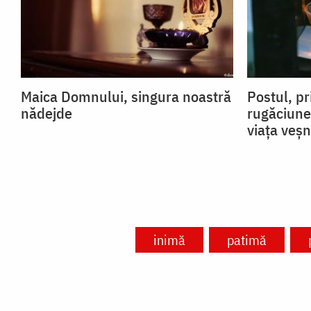
Maica Domnului, singura noastră
Postul, pr
nădejde
rugăciune
viața veșn
inimă
patimă