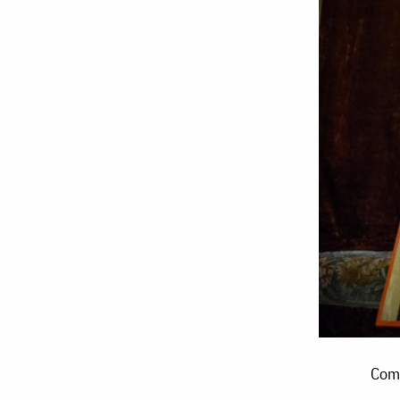
Compasiunea
Comp
și