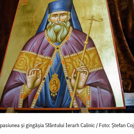
asiunea și gingășia Sfântului Ierarh Calinic / Foto: Ștefan Co