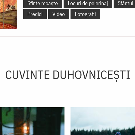
Sfinte moaște
Locuri de pelerinaj
Sfântul
Predici
Video
Fotografii
CUVINTE DUHOVNICEȘTI