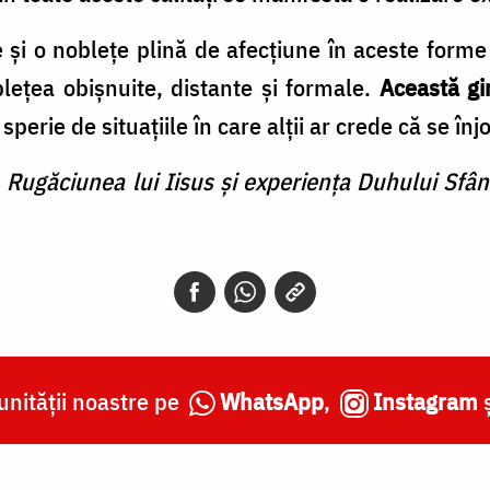
ie și o noblețe plină de afecțiune în aceste forme
blețea obișnuite, distante și formale.
Această gi
sperie de situațiile în care alții ar crede că se înj
,
Rugăciunea lui Iisus și experiența Duhului Sfân
nității noastre pe
WhatsApp
,
Instagram