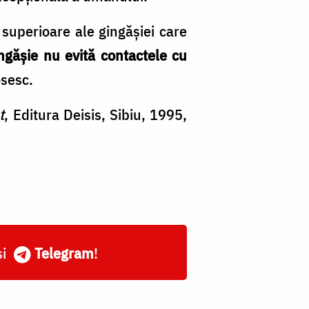
 superioare ale gingășiei care
ngășie nu evită contactele cu
osesc.
t
, Editura Deisis, Sibiu, 1995,
și
Telegram
!