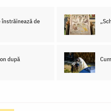
e înstrăinează de
„Sch
non după
Cum 