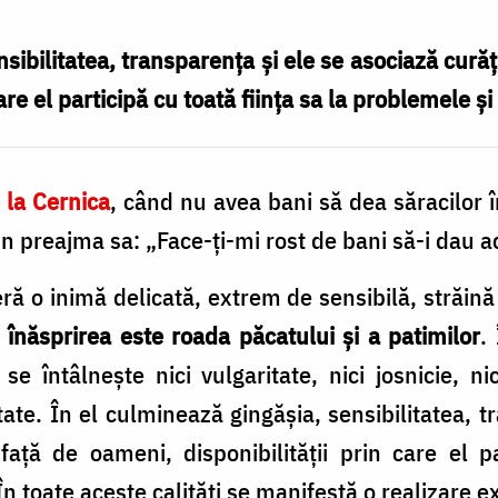
sibilitatea, transparența și ele se asociază curăț
are el participă cu toată ființa sa la problemele și
 la Cernica
, când nu avea bani să dea săracilor în
 preajma sa: „Face-ți-mi rost de bani să-i dau aces
 o inimă delicată, extrem de sensibilă, străină 
ă
înăsprirea este roada păcatului și a patimilor
.
se întâlnește nici vulgaritate, nici josnicie, 
itate. În el culminează gingășia, sensibilitatea, 
față de oameni, disponibilității prin care el p
În toate aceste calități se manifestă o realizare 