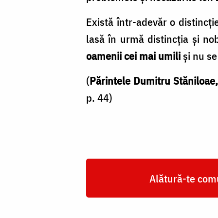
Există într-adevăr o distincț
lasă în urmă distincția și no
oamenii cei mai umili
și nu se 
(
Părintele Dumitru Stăniloae
p. 44)
Alătură-te comu