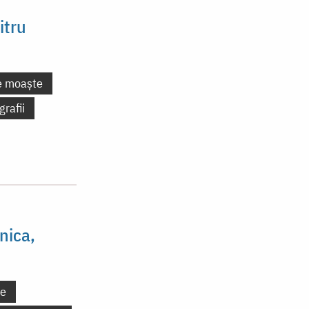
itru
e moaște
grafii
nica,
ne