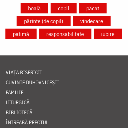
boală
copil
păcat
părinte (de copil)
vindecare
patimă
responsabilitate
iubire
VIAȚA BISERICII
CUVINTE DUHOVNICEȘTI
FAMILIE
LITURGICĂ
BIBLIOTECĂ
ÎNTREABĂ PREOTUL