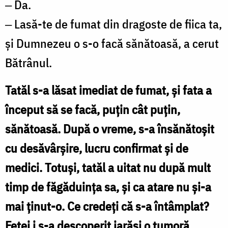
‒ Da.
‒ Lasă-te de fumat din dragoste de fiica ta,
şi Dumnezeu o s-o facă sănătoasă, a cerut
Bătrânul.
Tatăl s-a lăsat imediat de fumat, şi fata a
început să se facă, puţin cât puţin,
sănătoasă. După o vreme, s-a însănătoşit
cu desăvârşire, lucru confirmat şi de
medici. Totuşi, tatăl a uitat nu după mult
timp de făgăduinţa sa, şi ca atare nu şi-a
mai ţinut-o. Ce credeţi că s-a întâmplat?
Fetei i s-a descoperit iarăşi o tumoră