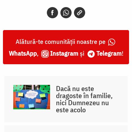
Alătură-te comunității noastre pe
WhatsApp
,
Instagram
și
Telegram
!
Dacă nu este
dragoste în familie,
nici Dumnezeu nu
este acolo