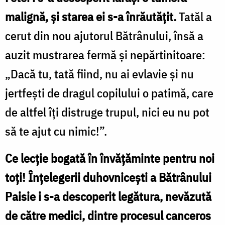
malignă, şi starea ei s-a înrăutăţit.
Tatăl a
cerut din nou ajutorul Bătrânului, însă a
auzit mustrarea fermă şi nepărtinitoare:
„Dacă tu, tată fiind, nu ai evlavie şi nu
jertfeşti de dragul copilului o patimă, care
de altfel îţi distruge trupul, nici eu nu pot
să te ajut cu nimic!”.
Ce lecţie bogată în învăţăminte pentru noi
toţi! Înţelegerii duhovniceşti a Bătrânului
Paisie i s-a descoperit legătura, nevăzută
de către medici, dintre procesul canceros