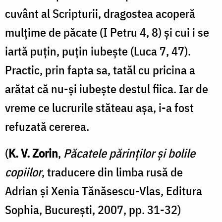
cuvânt al Scripturii, dragostea acoperă
mulţime de păcate (I Petru 4, 8) şi cui i se
iartă puţin, puţin iubeşte (Luca 7, 47).
Practic, prin fapta sa, tatăl cu pricina a
arătat că nu-şi iubeşte destul fiica. Iar de
vreme ce lucrurile stăteau aşa, i-a fost
refuzată cererea.
(
K. V. Zorin
,
Păcatele părinţilor şi bolile
copiilor
, traducere din limba rusă de
Adrian şi Xenia Tănăsescu-Vlas, Editura
Sophia, Bucureşti, 2007, pp. 31-32)