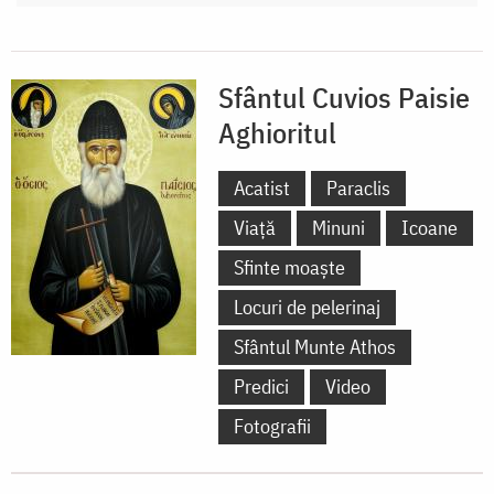
Sfântul Cuvios Paisie
Aghioritul
Acatist
Paraclis
Viață
Minuni
Icoane
Sfinte moaște
Locuri de pelerinaj
Sfântul Munte Athos
Predici
Video
Fotografii