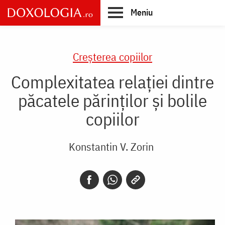
Skip
Meniu
to
main
Main
content
navigation
Creşterea copiilor
Complexitatea relației dintre
păcatele părinților și bolile
copiilor
Konstantin V. Zorin