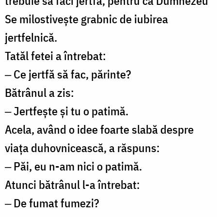
trebuie să faci jertfă, pentru că Dumnezeu
Se milostiveşte grabnic de iubirea
jertfelnică.
Tatăl fetei a întrebat:
‒ Ce jertfă să fac, părinte?
Bătrânul a zis:
‒ Jertfeşte şi tu o patimă.
Acela, având o idee foarte slabă despre
viaţa duhovnicească, a răspuns:
‒ Păi, eu n-am nici o patimă.
Atunci bătrânul l-a întrebat:
‒ De fumat fumezi?