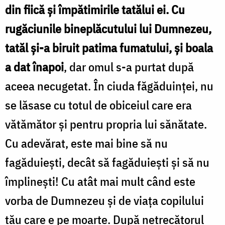
din fiică şi împătimirile tatălui ei. Cu
rugăciunile bineplăcutului lui Dumnezeu,
tatăl şi-a biruit patima fumatului, şi boala
a dat înapoi
,
dar omul s-a purtat după
aceea necugetat. În ciuda făgăduinţei, nu
se lăsase cu totul de obiceiul care era
vătămător şi pentru propria lui sănătate.
Cu adevărat, este mai bine să nu
fagăduieşti, decât să fagăduieşti şi să nu
împlineşti! Cu atât mai mult când este
vorba de Dumnezeu şi de viaţa copilului
tău care e pe moarte. După netrecătorul