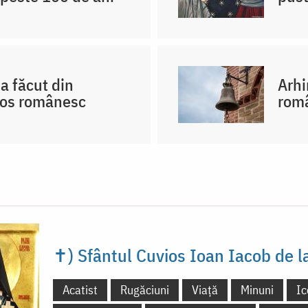
a făcut din
Arhi
hos românesc
româ
✝) Sfântul Cuvios Ioan Iacob de 
Acatist
Rugăciuni
Viață
Minuni
Ic