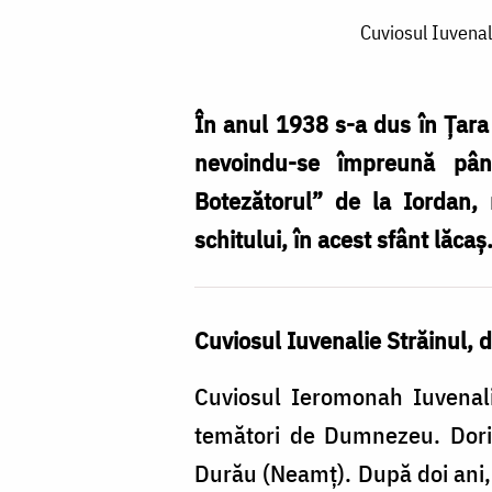
Cuviosul
Cuviosul Iuvenal
Iuvenalie
Străinul
–
În anul 1938 s-a dus în Ţara
aspră
nevoindu-se împreună pân
nevoință
Botezătorul” de la Iordan, 
pustnicească,
schitului, în acest sfânt lăcaş
departe
de
Cuviosul Iuvenalie Străinul, 
țară
/
Cuviosul Ieromonah Iuvenali
Foto:
temători de Dumnezeu. Dorind
Oana
Durău (Neamţ). După doi ani,