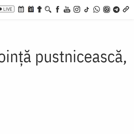
LIVE
07
oință pustnicească,