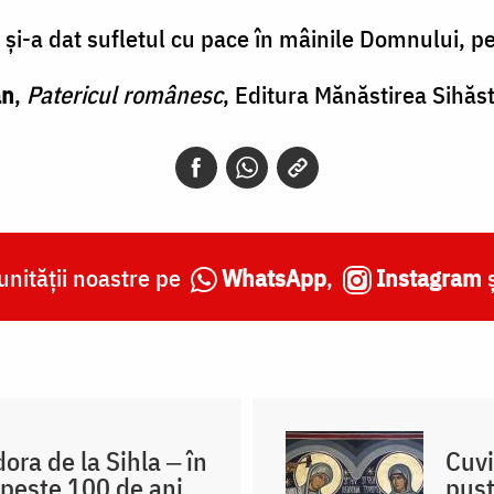
şi-a dat sufletul cu pace în mâinile Domnului, pe 
an
,
Patericul românesc
, Editura Mănăstirea Sihăst
nității noastre pe
WhatsApp
,
Instagram
ra de la Sihla ‒ în
Cuvi
 peste 100 de ani
pust