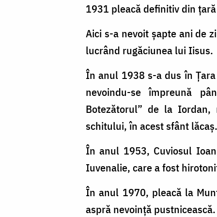
Nechifor
1931 pleacă definitiv din ţar
Aici s-a nevoit şapte ani de zi
lucrând rugăciunea lui Iisus.
În anul 1938 s-a dus în Ţara
nevoindu-se împreună pân
Botezătorul” de la Iordan, 
schitului, în acest sfânt lăcaş
În anul 1953, Cuviosul Ioan
Iuvenalie, care a fost hiroton
În anul 1970, pleacă la Munte
aspră nevoinţă pustnicească.