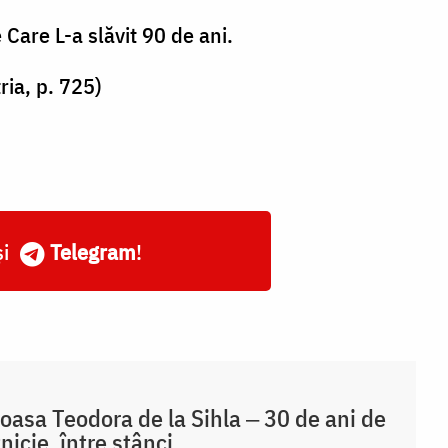
Care L-a slăvit 90 de ani.
ria, p. 725)
și
Telegram
!
oasa Teodora de la Sihla ‒ 30 de ani de
nicie, între stânci