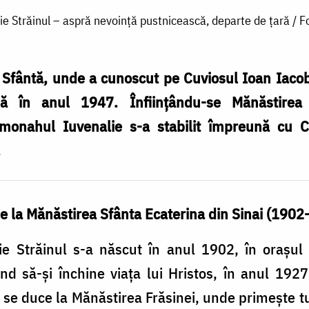
ie Străinul – aspră nevoință pustnicească, departe de țară / F
 Sfântă, unde a cunoscut pe Cuviosul Ioan Iacob
ă în anul 1947. Înfiinţându-se Mănăstirea
monahul Iuvenalie s-a stabilit împreună cu C
.
de la Mănăstirea Sfânta Ecaterina din Sinai (190
e Străinul s-a născut în anul 1902, în oraşul M
 să-şi închine viaţa lui Hristos, în anul 1927 
 se duce la Mănăstirea Frăsinei, unde primeşte t