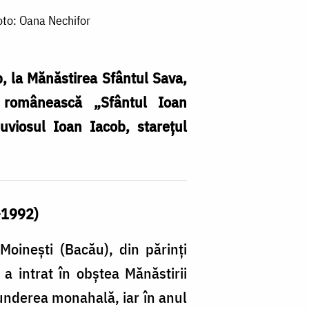
oto: Oana Nechifor
, la Mănăstirea Sfântul Sava,
 românească „Sfântul Ioan
uviosul Ioan Iacob, stareţul
2-1992)
oineşti (Bacău), din părinţi
a intrat în obştea Mănăstirii
underea monahală, iar în anul