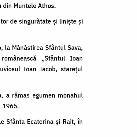
u din Muntele Athos.
tor de singurătate şi linişte şi
, la Mănăstirea Sfântul Sava,
 românească „Sfântul Ioan
uviosul Ioan Iacob, stareţul
 Ana, a rămas egumen monahul
l 1965.
e Sfânta Ecaterina şi Rait, în