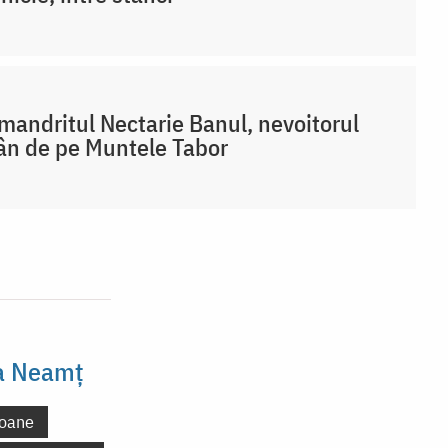
mandritul Nectarie Banul, nevoitorul
n de pe Muntele Tabor
la Neamț
oane