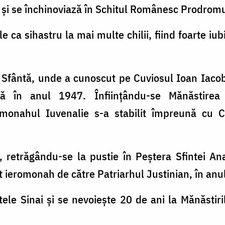
ă şi se închinoviază în Schitul Românesc Prodrom
le ca sihastru la mai multe chilii, fiind foarte iubi
 Sfântă, unde a cunoscut pe Cuviosul Ioan Iacob
ă în anul 1947. Înfiinţându-se Mănăstirea
monahul Iuvenalie s-a stabilit împreună cu C
.
, retrăgându-se la pustie în Peştera Sfintei
it ieromonah de către Patriarhul Justinian, în anu
le Sinai şi se nevoieşte 20 de ani la Mănăstiril