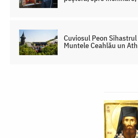
Cuviosul Peon Sihastrul 
Muntele Ceahlău un At