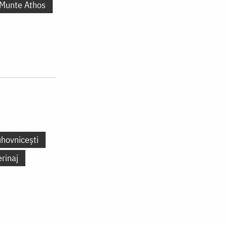
 Munte Athos
uhovnicești
erinaj