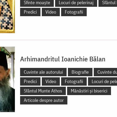
Sfinte moaște
Locuri de pelerinaj
Sfântul
Predici
Video
Fotografii
Arhimandritul Ioanichie Bălan
Cuvinte ale autorului
Biografie
Cuvinte d
Predici
Video
Fotografii
Locuri de pel
Sfântul Munte Athos
Mănăstiri și biserici
Articole despre autor