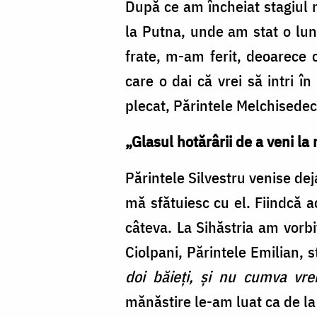
După ce am încheiat stagiul 
la Putna, unde am stat o lun
frate, m-am ferit, deoarece 
care o dai că vrei să intri î
plecat, Părintele Melchisede
„Glasul hotărârii de a veni la
Părintele Silvestru venise dej
mă sfătuiesc cu el. Fiindcă
câteva. La Sihăstria am vorbi
Ciolpani, Părintele Emilian, 
doi băieți, și nu cumva vr
mănăstire le-am luat ca de 