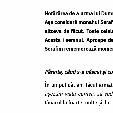
rămâi
aici,
Hotărârea de a urma lui Dumne
și
Așa consideră monahul Serafim
în
altceva de făcut. Toate celela
altă
Acesta-i semnul. Aproape de
parte,
Serafim rememorează momente
dar
să
Părinte, când s-a născut și 
te
faci
În timpul cât am făcut armat
călugăr”
așezăm viața cumva, să ve
tânărul la foarte multe și dure