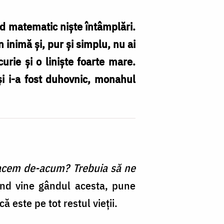
nd matematic niște întâmplări.
inimă și, pur și simplu, nu ai
curie și o liniște foarte mare.
i i-a fost duhovnic, monahul
M
Pă
Te
Le
d
la
acem de-acum? Trebuia să ne
Pâ
nd vine gândul acesta, pune
-
ă este pe tot restul vieții.
Fo