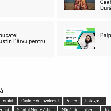
Ceah
Dură
 bucate:
Palp
Justin Pârvu pentru
lă
utorului
Cuvinte duhovnicești
Video
Fotografii
erinaj
Sfântul Munte Athos
Mănăstiri și biserici
Ico