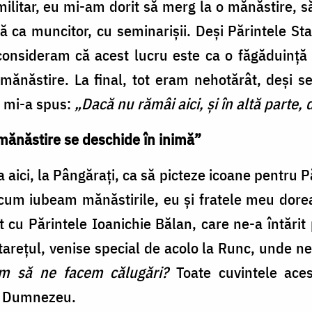
militar, eu mi-am dorit să merg la o mănăstire, 
ă ca muncitor, cu seminarișii. Deși Părintele St
consideram că acest lucru este ca o făgăduință a
n mănăstire. La final, tot eram nehotărât, deși
c mi-a spus:
„Dacă nu rămâi aici, și în altă parte, 
 mănăstire se deschide în inimă”
a aici, la Pângărați, ca să picteze icoane pentru Pă
 acum iubeam mănăstirile, eu și fratele meu do
t cu Părintele Ioanichie Bălan, care ne-a întăr
starețul, venise special de acolo la Runc, unde 
em să ne facem călugări?
Toate cuvintele ace
la Dumnezeu.