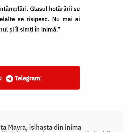
întâmplări. Glasul hotărârii se
elalte se risipesc. Nu mai ai
ul și îl simți în inimă.”
și
Telegram
!
ta Mavra, isihasta din inima