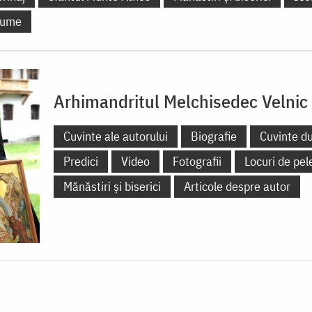
 lume
Arhimandritul Melchisedec Velnic
Cuvinte ale autorului
Biografie
Cuvinte d
Predici
Video
Fotografii
Locuri de pel
Mănăstiri și biserici
Articole despre autor