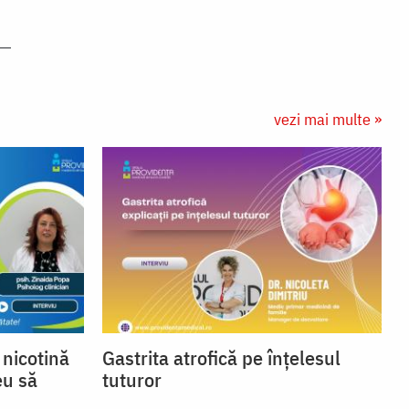
vezi mai multe »
nicotină
Gastrita atrofică pe înțelesul
eu să
tuturor