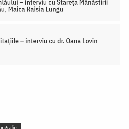
lăului – interviu cu Stareța Mănăstirii
u, Maica Raisia Lungu
itațiile – interviu cu dr. Oana Lovin
nografie