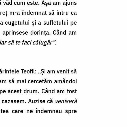
să văd cum este. Așa am ajuns
M
areț m-a îndemnat să intru ca
Bu
 cugetului și a sufletului pe
 se aprinsese dorința. Când am
dar să te faci călugăr”.
rintele Teofil: „Și am venit să
ream să mai cercetăm amândoi
it pe acest drum. Când am fost
ne cazasem. Auzise că
veniseră
stea care ne îndemnau spre