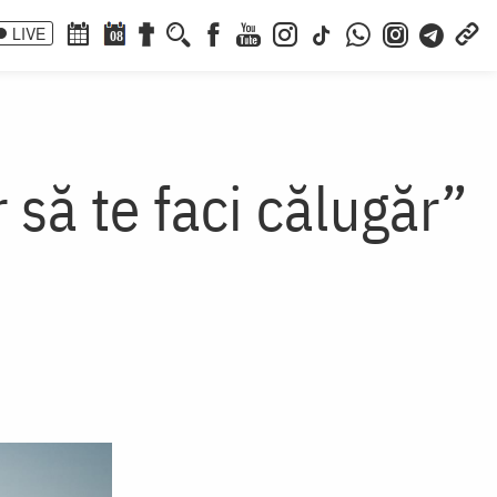
LIVE
08
r să te faci călugăr”