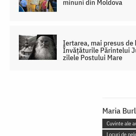
minuni din Moldova
Iertarea, mai presus de
Învățăturile Părintelui 
zilele Postului Mare
Maria Bur
Cuvinte ale a
Locuri de pel