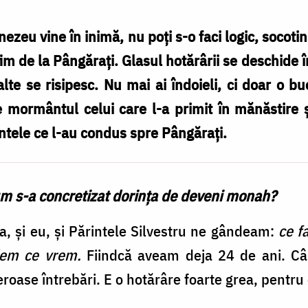
zeu vine în inimă, nu poți s-o faci logic, socoti
 de la Pângărați. Glasul hotărârii se deschide în 
lte se risipesc. Nu mai ai îndoieli, ci doar o bu
 mormântul celui care l-a primit în mănăstire ș
le ce l-au condus spre Pângărați.
cum s-a concretizat dorința de deveni monah?
a, și eu, și Părintele Silvestru ne gândeam:
ce f
dem ce vrem.
Fiindcă aveam deja 24 de ani. Câ
roase întrebări. E o hotărâre foarte grea, pentru c