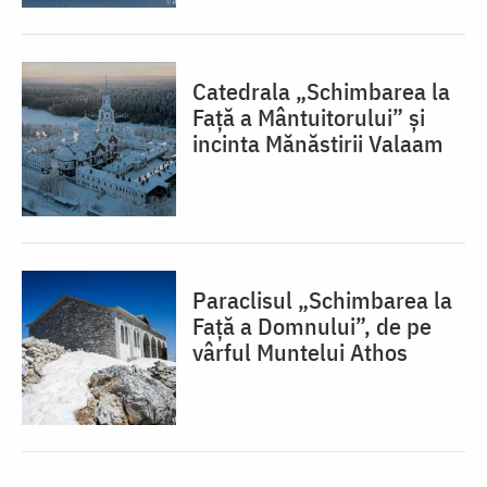
Catedrala „Schimbarea la
Față a Mântuitorului” și
incinta Mănăstirii Valaam
Paraclisul „Schimbarea la
Față a Domnului”, de pe
vârful Muntelui Athos