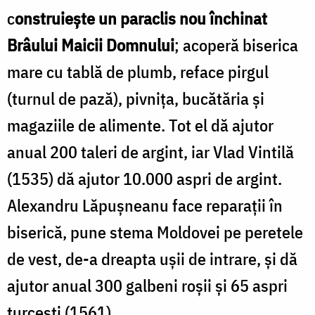
c
onstruieşte un paraclis nou închinat
Brâului Maicii Domnului
; acoperă biserica
mare cu tablă de plumb, reface pirgul
(turnul de pază), pivniţa, bucătăria şi
magaziile de alimente. Tot el dă ajutor
anual 200 taleri de argint, iar Vlad Vintilă
(1535) dă ajutor 10.000 aspri de argint.
Alexandru Lăpuşneanu face reparaţii în
biserică, pune stema Moldovei pe peretele
de vest, de-a dreapta uşii de intrare, şi dă
ajutor anual 300 galbeni roşii şi 65 aspri
turceşti (1561).