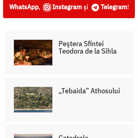
WhatsApp
,
Instagram
și
Telegram
!
Peștera Sfintei
Teodora de la Sihla
„Tebaida” Athosului
Catedrala