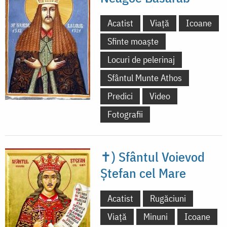
Acatist
Viață
Icoane
Sfinte moaște
Locuri de pelerinaj
Sfântul Munte Athos
Predici
Video
Fotografii
✝) Sfântul Voievod
Ștefan cel Mare
Acatist
Rugăciuni
Viață
Minuni
Icoane