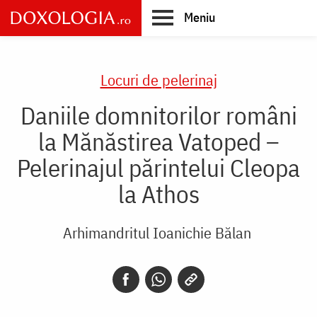
Skip
Meniu
to
main
Main
content
navigation
Locuri de pelerinaj
Daniile domnitorilor români
la Mănăstirea Vatoped –
Pelerinajul părintelui Cleopa
la Athos
Arhimandritul Ioanichie Bălan