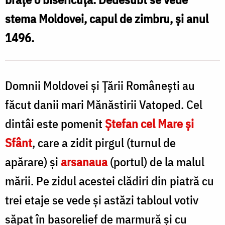
stema Moldovei, capul de zimbru, şi anul
1496.
Domnii Moldovei şi Ţării Româneşti au
făcut danii mari Mănăstirii Vatoped. Cel
dintâi este pomenit
Ştefan cel Mare şi
Sfânt
, care a zidit pirgul (turnul de
apărare) şi
arsanaua
(portul) de la malul
mării. Pe zidul acestei clădiri din piatră cu
trei etaje se vede şi astăzi tabloul votiv
săpat în basorelief de marmură şi cu