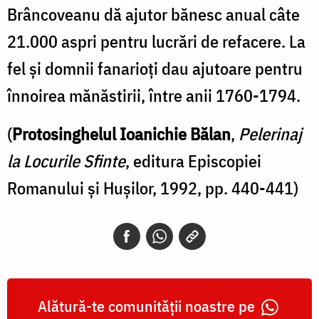
Brâncoveanu dă ajutor bănesc anual câte
21.000 aspri pentru lucrări de refacere. La
fel şi domnii fanarioţi dau ajutoare pentru
înnoirea mănăstirii, între anii 1760-1794.
(
Protosinghelul Ioanichie Bălan
,
Pelerinaj
la Locurile Sfinte
, editura Episcopiei
Romanului şi Huşilor, 1992, pp. 440-441)
Alătură-te comunității noastre pe