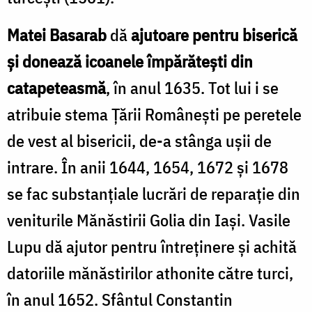
Matei Basarab
dă
ajutoare pentru biserică
şi donează icoanele împărăteşti din
catapeteasmă
, în anul 1635. Tot lui i se
atribuie stema Ţării Româneşti pe peretele
de vest al bisericii, de-a stânga uşii de
intrare. În anii 1644, 1654, 1672 şi 1678
se fac substanţiale lu­crări de reparaţie din
veniturile Mănăstirii Golia
din Iaşi. Vasile
Lupu dă ajutor pentru întreţinere şi achită
dato­riile mănăstirilor athonite către turci,
în anul 1652. Sfântul Constantin