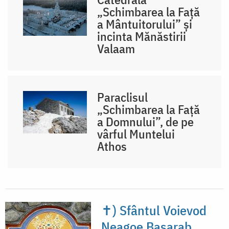
„Schimbarea la Față
a Mântuitorului” și
incinta Mănăstirii
Valaam
Paraclisul
„Schimbarea la Față
a Domnului”, de pe
vârful Muntelui
Athos
✝) Sfântul Voievod
Neagoe Basarab