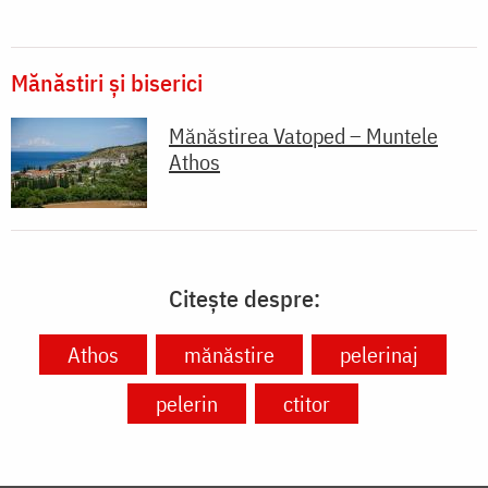
Mănăstiri și biserici
Mănăstirea Vatoped – Muntele
Athos
Citește despre:
Athos
mănăstire
pelerinaj
pelerin
ctitor