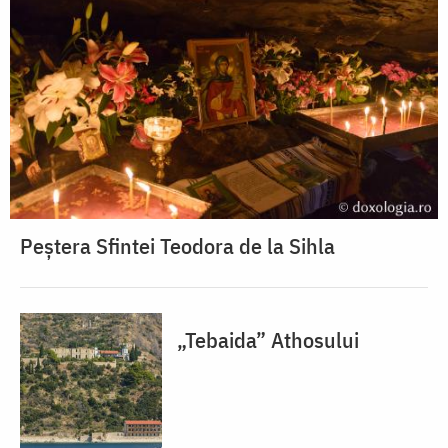
Peștera Sfintei Teodora de la Sihla
„Tebaida” Athosului