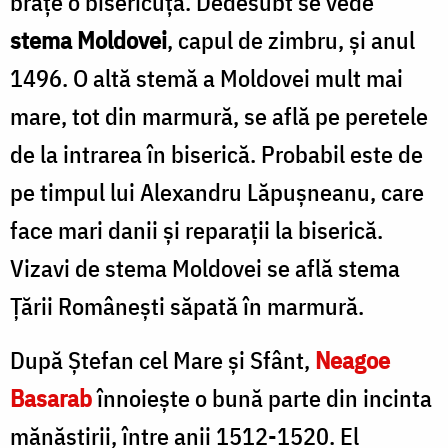
braţe o bisericuţă. Dedesubt se vede
stema Moldovei
, capul de zimbru, şi anul
1496. O altă stemă a Moldovei mult mai
mare, tot din marmură, se află pe peretele
de la intrarea în bise­rică. Probabil este de
pe timpul lui Alexandru Lăpuşneanu, care
face mari danii şi reparaţii la biserică.
Vizavi de stema Moldovei se află stema
Ţării Româneşti săpată în marmură.
După Ştefan cel Mare şi Sfânt,
Neagoe
Basarab
înnoieşte o bună parte din incinta
mănăstirii, între anii 1512-1520. El