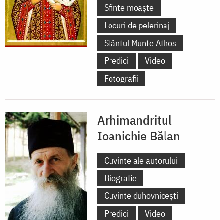
Sfinte moaște
Locuri de pelerinaj
Sfântul Munte Athos
Predici
Video
Fotografii
Arhimandritul
Ioanichie Bălan
Cuvinte ale autorului
Biografie
Cuvinte duhovnicești
Predici
Video