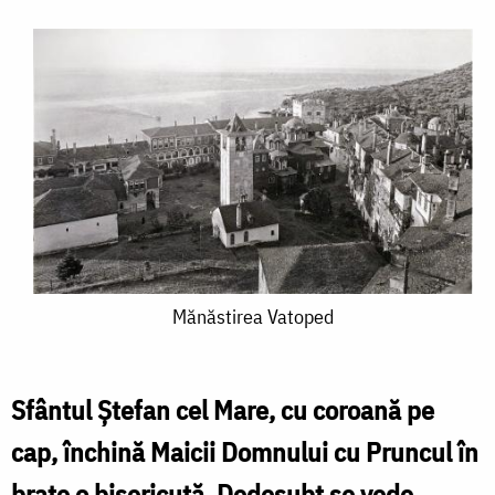
Mănăstirea
Mănăstirea Vatoped
Vatoped
Sfântul Ştefan cel Mare, cu coroană pe
cap, închi­nă Maicii Domnului cu Pruncul în
braţe o bisericuţă. Dedesubt se vede