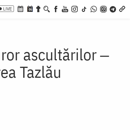
LIVE
06
ror ascultărilor ‒
rea Tazlău