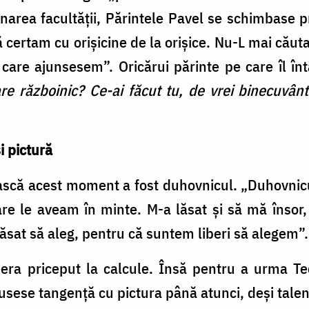
rea facultății, Părintele Pavel se schimbase p
 certam cu orișicine de la orișice. Nu-L mai cău
are ajunsesem”. Oricărui părinte pe care îl înt
re războinic? Ce-ai făcut tu, de vrei binecuvân
i pictură
ească acest moment a fost duhovnicul. „Duhovnic
re le aveam în minte. M-a lăsat și să mă însor
lăsat să aleg, pentru că suntem liberi să alegem”
ra priceput la calcule. Însă pentru a urma Teo
sese tangență cu pictura până atunci, deși talent