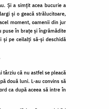
au. Și a simţit acea bucurie a
largi și o geacă strălucitoare,
în acel moment, oamenii din jur
u puse în brațe și îngrămădite
şi pe ceilalţi să-şi deschidă
”
 târziu că nu astfel se pleacă
upă două luni. L-au convins să
cord ca după aceea să intre în