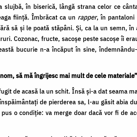
a slujbă, în biserică, lângă strana celor ce cânt
eaga ființă. Îmbrăcat ca un
rapper
, în pantaloni 
, fără să şi le poată stăpâni. Și, ca la un semn, 
ruri. Cozonac, fructe, sacoşe peste sacoşe îi era
astă bucurie n-a încăput în sine, îndemnându-i 
onom, să mă îngrijesc mai mult de cele materiale
ugit de acasă la un schit. Însă și-a dat seama mai
înspăimântaţi de pierderea sa, l-au găsit abia d
a pus o condiție: va merge doar dacă vor fi de a