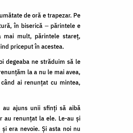
jumătate de oră e trapezar. Pe
tură, în biserică ‒ părintele e
 mai mult, părintele stareț,
fiind priceput în acestea.
Noi degeaba ne străduim să le
renunțăm la a nu le mai avea,
 când ai renunțat cu mintea,
au ajuns unii sfinți să aibă
ar au renunțat la ele. Le-au și
și era nevoie. Și asta noi nu