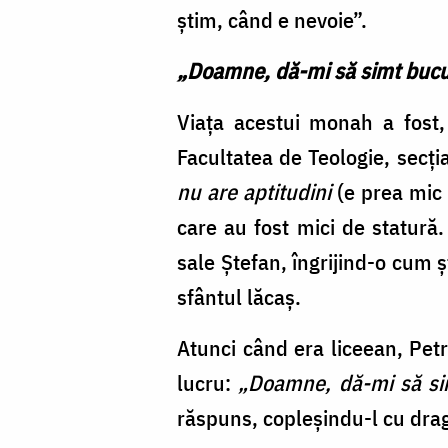
știm, când e nevoie”.
„Doamne, dă-mi să simt bucu
Viaţa acestui monah a fost, 
Facultatea de Teologie, secția
nu are aptitudini
(e prea mic 
care au fost mici de statură.
sale Ştefan, îngrijind-o cum 
sfântul lăcaş.
Atunci când era liceean, Pet
lucru:
„Doamne, dă-mi să sim
răspuns, copleşindu-l cu dra