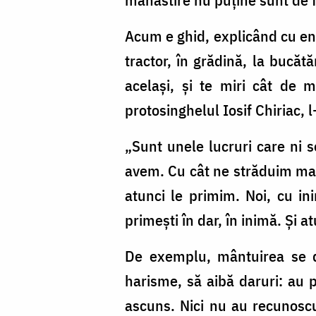
Acum e ghid, explicând cu ent
tractor, în grădină, la bucătă
acelaşi, şi te miri cât de 
protosinghelul Iosif Chiriac, l
„Sunt unele lucruri care ni 
avem. Cu cât ne străduim mai
atunci le primim. Noi, cu i
primești în dar, în inimă. Și a
De exemplu, mântuirea se do
harisme, să aibă daruri: au 
ascuns. Nici nu au recunoscu