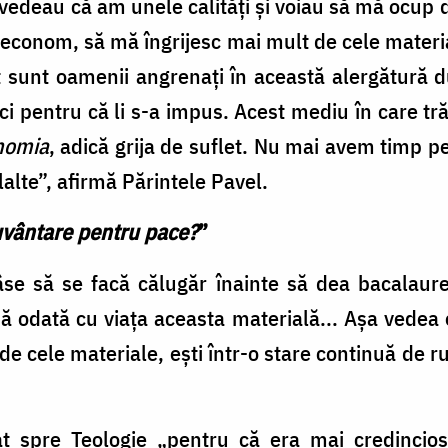
i vedeau că am unele calități și voiau să mă ocup 
conom, să mă îngrijesc mai mult de cele materia
 sunt oamenii angrenați în această alergătură d
 ci pentru că li s-a impus. Acest mediu în care tr
nomia
, adică grija de suflet. Nu mai avem timp pe
alte”, afirmă Părintele Pavel.
cuvântare pentru pace?
”
âse să se facă călugăr înainte să dea bacalaur
ă odată cu viața aceasta materială... Așa vedea e
i de cele materiale, ești într-o stare continuă de r
at spre Teologie „pentru că era mai credincios