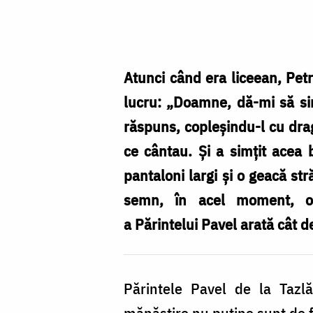
Foto:
Maria
Burlă
Atunci când era liceean, Pet
lucru: „Doamne, dă-mi să si
răspuns, copleşindu-l cu drag
ce cântau. Și a simţit acea 
pantaloni largi și o geacă stră
semn, în acel moment, oa
a Părintelui Pavel arată cât
Părintele Pavel de la Tazlă
mănăstire nu puţine sunt de 