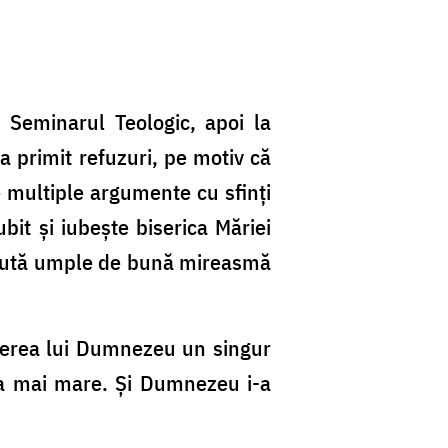
a Seminarul Teologic, apoi la
 a primit refuzuri, pe motiv că
e multiple argumente cu sfinți
bit şi iubeşte biserica Măriei
 tăcută umple de bună mireasmă
 cerea lui Dumnezeu un singur
cea mai mare. Și Dumnezeu i-a