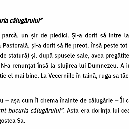
ria călugărului”
parcă, un şir de piedici. Şi-a dorit să intre l
 Pastorală, și-a dorit să fie preot, însă peste tot
de statură) și, după spusele sale, avea pregătit
 N-a renunţat însă la slujirea lui Dumnezeu. A iu
ştie el mai bine. La Vecerniile în taină, ruga sa
ru ‒ așa cum îl chema înainte de călugărie ‒ Îi
t bucuria călugărului”
. Asta era dorința lui 
gostea Sa.