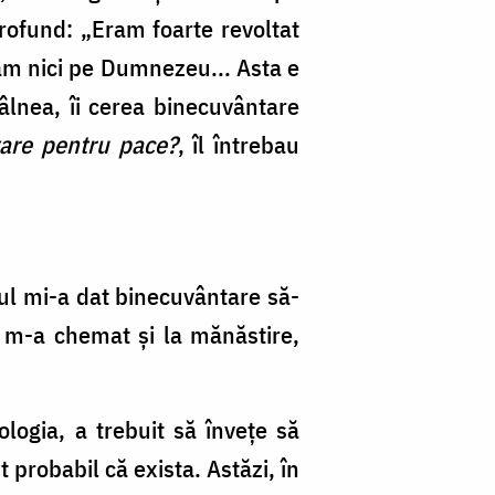
rofund: „Eram foarte revoltat
tam nici pe Dumnezeu... Asta e
âlnea, îi cerea binecuvântare
tare pentru pace?
, îl întrebau
ul mi-a dat binecuvântare să-
, m-a chemat și la mănăstire,
.
logia, a trebuit să învețe să
 probabil că exista. Astăzi, în