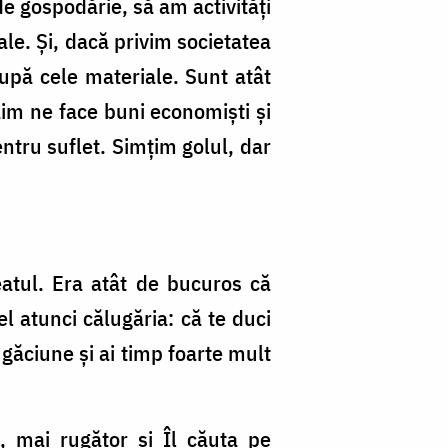
de gospodărie, să am activități
le. Și, dacă privim societatea
upă cele materiale. Sunt atât
ăim ne face buni economiști și
ntru suflet. Simțim golul, dar
eatul. Era atât de bucuros că
l atunci călugăria: că te duci
ugăciune și ai timp foarte mult
, mai rugător și Îl căuta pe