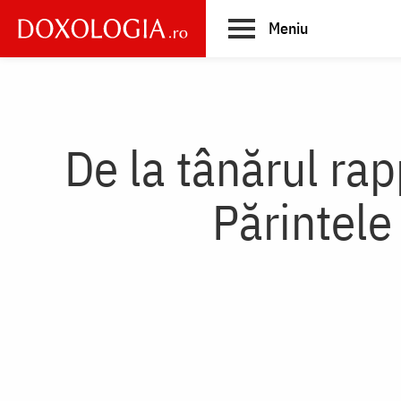
Skip
Meniu
to
main
Main
content
navigation
De la tânărul rap
Părintele