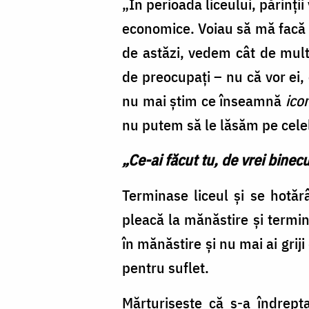
„În perioada liceului, părinți
economice. Voiau să mă facă e
de astăzi, vedem cât de mult
de preocupați – nu că vor ei,
nu mai știm ce înseamnă
ico
nu putem să le lăsăm pe celel
„Ce-ai făcut tu, de vrei bine
Terminase liceul și se hotăr
pleacă la mănăstire și termin
în mănăstire și nu mai ai grij
pentru suflet.
Mărturisește că s-a îndrept