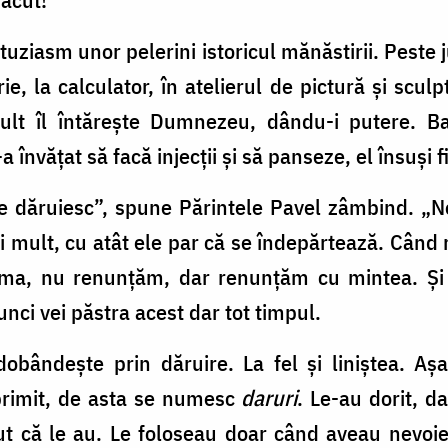
uziasm unor pelerini istoricul mănăstirii. Peste 
rie, la calculator, în atelierul de pictură și sculp
mult îl întăreşte Dumnezeu, dându-i putere. Ba
-a învățat să facă injecții și să panseze, el însuși 
se dăruiesc”, spune Părintele Pavel zâmbind. „
 mult, cu atât ele par că se îndepărtează. Când 
nima, nu renunțăm, dar renunțăm cu mintea. Și
tunci vei păstra acest dar tot timpul.
bândește prin dăruire. La fel și liniștea. Așa 
primit, de asta se numesc
daruri
. Le-au dorit, d
t că le au. Le foloseau doar când aveau nevoie 