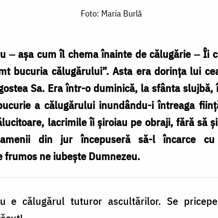
Foto: Maria Burlă
ru ‒ așa cum îl chema înainte de călugărie ‒ Îi
mt bucuria călugărului”. Asta era dorința lui c
ostea Sa. Era într-o duminică, la sfânta slujbă, î
bucurie a călugărului inundându-i întreaga fii
lucitoare, lacrimile îi şiroiau pe obraji, fără să ş
menii din jur începuseră să-l încarce cu 
 de frumos ne iubește Dumnezeu.
u e călugărul tuturor ascultărilor. Se pricepe
făcut!