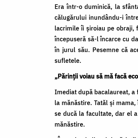
Era într-o duminică, la sfânt
călugărului inundându-i într
lacrimile îi şiroiau pe obraji
începuseră să-l încarce cu da
în jurul său. Pesemne că ace
sufletele.
„Părinții voiau să mă facă ec
Imediat după bacalaureat, a f
la mănăstire. Tatăl și mama, 
se ducă la facultate, dar el 
mănăstire.