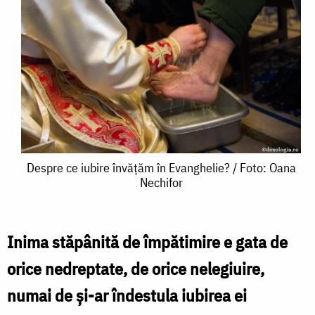
Despre
Despre ce iubire învățăm în Evanghelie? / Foto: Oana
Nechifor
ce
iubire
învățăm
Inima stăpânită de împătimire e gata de
în
orice nedreptate, de orice nelegiuire,
Evanghelie?
numai de şi-ar îndestula iubirea ei
/