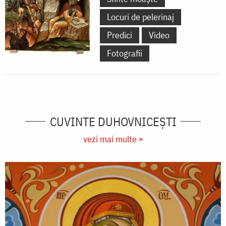
Locuri de pelerinaj
Predici
Video
Fotografii
CUVINTE DUHOVNICEȘTI
vezi mai multe »