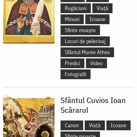
Rugăciuni
Viață
Minuni
Icoane
Sfinte moaște
Locuri de pelerinaj
Sfântul Munte Athos
Predici
Video
Fotografii
Sfântul Cuvios Ioan
Scărarul
Canon
Viață
Icoane
Sfinte moaște