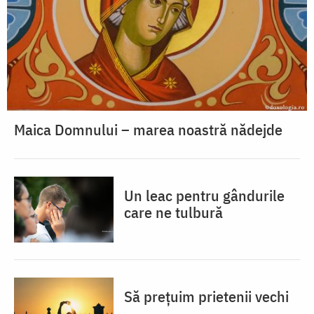
Maica Domnului – marea noastră nădejde
Un leac pentru gândurile
care ne tulbură
Să prețuim prietenii vechi