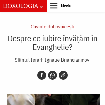
Skip
Meniu
to
main
Main
content
navigation
Cuvinte duhovnicești
Despre ce iubire învățăm în
Evanghelie?
Sfântul Ierarh Ignatie Briancianinov