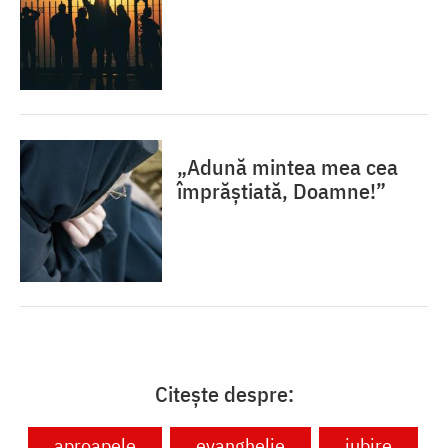
„Adună mintea mea cea
împrăștiată, Doamne!”
Citește despre:
aproapele
evanghelie
iubire