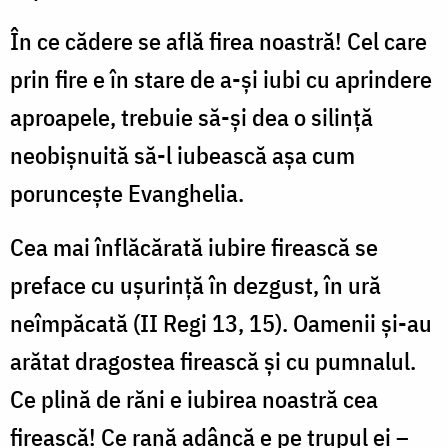
În ce cădere se află firea noastră! Cel care
prin fire e în stare de a-şi iubi cu aprindere
aproapele, trebuie să-şi dea o silinţă
neobişnuită să-l iubească aşa cum
porunceşte Evanghelia.
Cea mai înflăcărată iubire firească se
preface cu uşurinţă în dezgust, în ură
neîmpăcată (II Regi 13, 15). Oamenii şi-au
arătat dragostea firească şi cu pumnalul.
Ce plină de răni e iubirea noastră cea
firească! Ce rană adâncă e pe trupul ei –