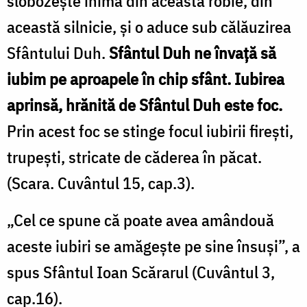
slobozeşte inima din această robie, din
această silnicie, şi o aduce sub călăuzirea
Sfântului Duh.
Sfântul Duh ne învaţă să
iubim pe aproapele în chip sfânt. Iubirea
aprinsă, hrănită de Sfântul Duh este foc.
Prin acest foc se stinge focul iubirii fireşti,
trupeşti, stricate de căderea în păcat.
(Scara. Cuvântul 15, cap.3).
„Cel ce spune că poate avea amândouă
aceste iubiri se amăgeşte pe sine însuşi”, a
spus Sfântul Ioan Scărarul (Cuvântul 3,
cap.16).