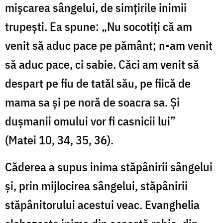
mişcarea sângelui, de simţirile inimii
trupeşti. Ea spune: „Nu socotiţi că am
venit să aduc pace pe pământ; n-am venit
să aduc pace, ci sabie. Căci am venit să
despart pe fiu de tatăl său, pe fiică de
mama sa şi pe noră de soacra sa. Şi
duşmanii omului vor fi casnicii lui”
(Matei 10, 34, 35, 36).
Căderea a supus inima stăpânirii sângelui
şi, prin mijlocirea sângelui, stăpânirii
stăpânitorului acestui veac. Evanghelia