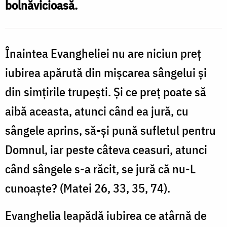
bolnăvicioasă.
Foto:
Oana
Nechifor
Înaintea Evangheliei nu are niciun preţ
iubirea apărută din mişcarea sângelui şi
din simţirile trupeşti. Şi ce preţ poate să
aibă aceasta, atunci când ea jură, cu
sângele aprins, să-şi pună sufletul pentru
Domnul, iar peste câteva ceasuri, atunci
când sângele s-a răcit, se jură că nu-L
cunoaşte? (Matei 26, 33, 35, 74).
Evanghelia leapădă iubirea ce atârnă de