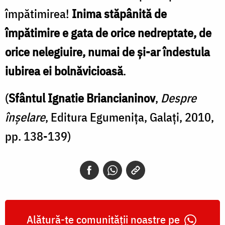
împătimirea!
Inima stăpânită de
împătimire e gata de orice nedreptate, de
orice nelegiuire, numai de şi-ar îndestula
iubirea ei bolnăvicioasă
.
(
Sfântul Ignatie Briancianinov
,
Despre
înșelare
, Editura Egumenița, Galați, 2010,
pp. 138-139)
Alătură-te comunității noastre pe