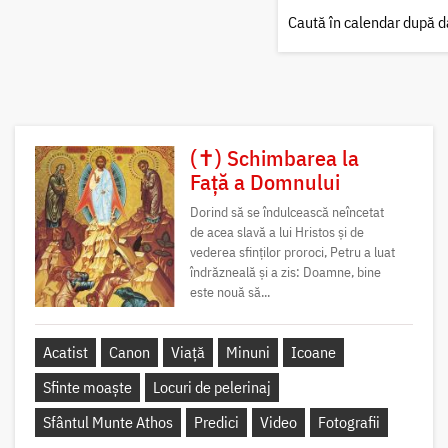
Caută în calendar după d
(✝) Schimbarea la
Față a Domnului
Dorind să se îndulcească neîncetat
de acea slavă a lui Hristos și de
vederea sfinților proroci, Petru a luat
îndrăzneală și a zis: Doamne, bine
este nouă să...
Acatist
Canon
Viață
Minuni
Icoane
Sfinte moaște
Locuri de pelerinaj
Sfântul Munte Athos
Predici
Video
Fotografii