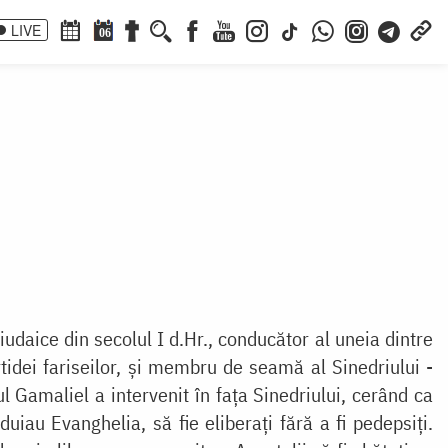
LIVE
06
iudaice din secolul I d.Hr., conducător al uneia dintre
rtidei fariseilor, și membru de seamă al Sinedriului -
 Gamaliel a intervenit în fața Sinedriului, cerând ca
uiau Evanghelia, să fie eliberați fără a fi pedepsiți.