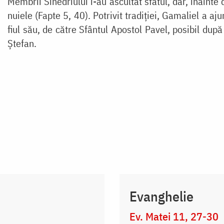
Membrii Sinedriului i-au ascultat sfatul, dar, înainte d
nuiele (Fapte 5, 40). Potrivit tradiției, Gamaliel a aj
fiul său, de către Sfântul Apostol Pavel, posibil dup
Ștefan.
Evanghelie
Ev. Matei 11, 27-30