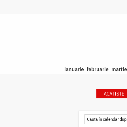
ianuarie
februarie
martie
ACATISTE