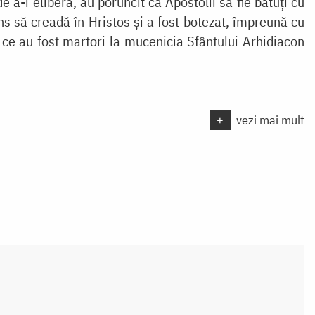
e a-i elibera, au poruncit ca Apostolii să fie bătuți cu
uns să creadă în Hristos și a fost botezat, împreună cu
ă ce au fost martori la mucenicia Sfântului Arhidiacon
+
vezi mai mult