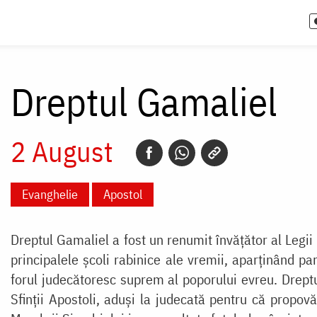
Dreptul Gamaliel
2 August
Evanghelie
Apostol
Dreptul Gamaliel a fost un renumit învățător al Legii 
principalele școli rabinice ale vremii, aparținând pa
forul judecătoresc suprem al poporului evreu. Dreptul
Sfinții Apostoli, aduși la judecată pentru că propovăd