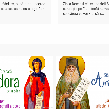
a-răbdare, bunătatea, facerea
Zis-a Domnul către ucenicii S
 ca acestea nu este lege. Iar
cunoaște pe Fiul, decât numai
cel căruia va voi Fiul să-i...