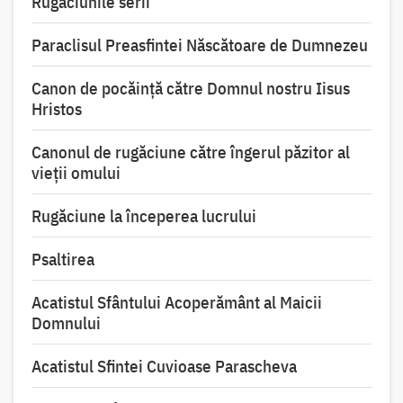
Rugăciunile serii
Paraclisul Preasfintei Născătoare de Dumnezeu
Canon de pocăință către Domnul nostru Iisus
Hristos
Canonul de rugăciune către îngerul păzitor al
vieții omului
Rugăciune la începerea lucrului
Psaltirea
Acatistul Sfântului Acoperământ al Maicii
Domnului
Acatistul Sfintei Cuvioase Parascheva