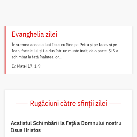
Evanghelia zilei
În vremea aceea a luat Iisus cu Sine pe Petru și pe Iacov și pe
Ioan, fratele lui, și i-a dus într-un munte înalt, de o parte. Și S-a
schimbat la față înaintea lor...
Ev. Matei 17, 1-9
Rugăciuni către sfinții zilei
Acatistul Schimbării la Faţă a Domnului nostru
Iisus Hristos