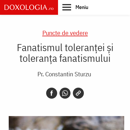
Skip
Meniu
to
main
Main
content
navigation
Puncte de vedere
Fanatismul toleranţei şi
toleranţa fanatismului
Pr. Constantin Sturzu