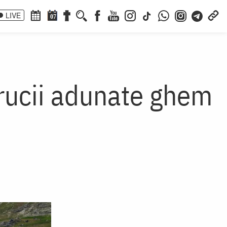
LIVE
07
 crucii adunate ghem