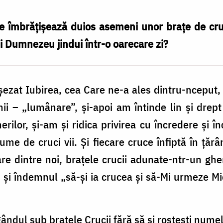
e îmbrățișează duios asemeni unor brațe de cruc
i Dumnezeu jindui într-o oarecare zi?
ezat Iubirea, cea Care ne-a ales dintru-nceput, c
 – „lumânare”, și-apoi am întinde lin și drept
rilor, și-am și ridica privirea cu încredere și î
me de cruci vii. Și fiecare cruce înfiptă în țărâ
are dintre noi, brațele crucii adunate-ntr-un ghe
s și îndemnul „să-şi ia crucea şi să-Mi urmeze Mie
gândul sub brațele Crucii fără să și rostești numele