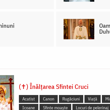
minuni
Oame
Duhu
(✝) Înălțarea Sfintei Cruci
Acatist
Canon
Rugăciuni
Viață
Mi
Icoane
Sfinte moaște
Locuri de pelerinaj