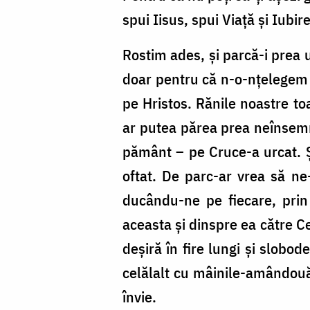
spui Iisus, spui Viață și Iubir
Rostim ades, și parcă-i prea 
doar pentru că n-o-nțelegem ș
pe Hristos. Rănile noastre to
ar putea părea prea neînsemna
pământ – pe Cruce-a urcat. Ș
oftat. De parc-ar vrea să ne
ducându-ne pe fiecare, prin
aceasta și dinspre ea către Ce
deșiră în fire lungi și slobo
celălalt cu mâinile-amândouă 
învie.