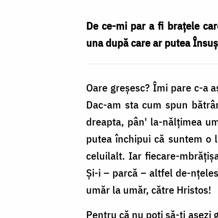
mbrățișare
a
De ce-mi par a fi brațele car
vieții,
una după care ar putea Însuș
brațele
crucii
Oare greșesc? Îmi pare c-a aș
adunate
Dac-am sta cum spun bătrânii
ghem
dreapta, pân' la-nălțimea ume
/
putea închipui că suntem o lu
Foto:
celuilalt. Iar fiecare-mbrățiș
Oana
Și-i – parcă – altfel de-nțele
Nechifor
umăr la umăr, către Hristos!
Pentru că nu poți să-ți așezi 