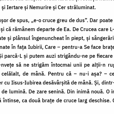
e și Iertare și Nemurire și Cer străluminat.
ușor de spus, „e-o cruce greu de dus”. Dar poate 
i că rămânem departe de Ea. De Crucea care L-a ț
ate și plânsul îngenuncheat în piept, și sângerări
te în fața Iubirii, Care – pentru-a Se face brațe
i parcă-L și putem auzi strigându-ne pe fiecar
-nvețe să ne strigăm întocmai unii pe alții-n r
 celălalt, de mână. Pentru că – nu-i așa? – cel
r cu Iisus-Iubirea desăvârșită de mână. Și, dintr-
de de lumină. De zare senină. Din inimă nouă. O 
întinse, ca două brațe de cruce larg deschise. 