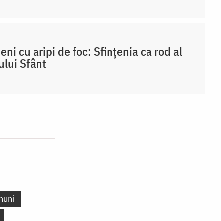
ni cu aripi de foc: Sfințenia ca rod al
lui Sfânt
nuni