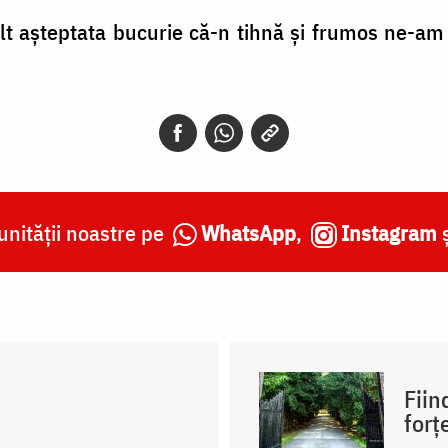
t așteptata bucurie că-n tihnă și frumos ne-am 
nității noastre pe
WhatsApp
,
Instagram
Fiin
forț