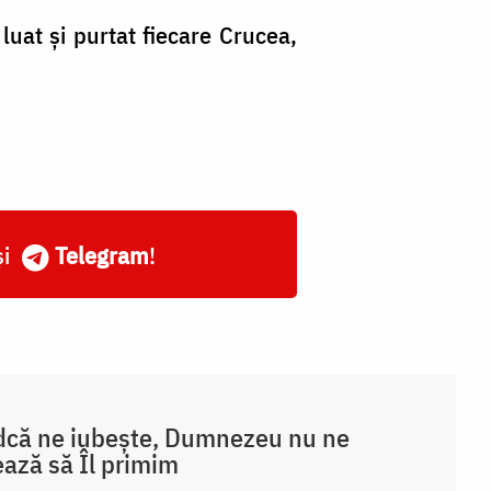
luat și purtat fiecare Crucea,
și
Telegram
!
dcă ne iubește, Dumnezeu nu ne
ează să Îl primim