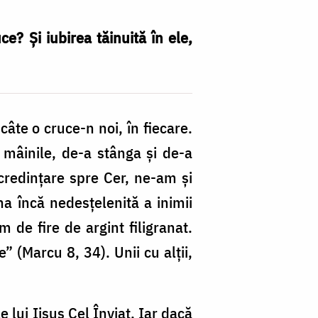
e? Și iubirea tăinuită în ele,
âte o cruce-n noi, în fiecare.
 mâinile, de-a stânga și de-a
ncredințare spre Cer, ne-am și
na încă nedesțelenită a inimii
m de fire de argint filigranat.
” (Marcu 8, 34). Unii cu alții,
 lui Iisus Cel Înviat. Iar dacă