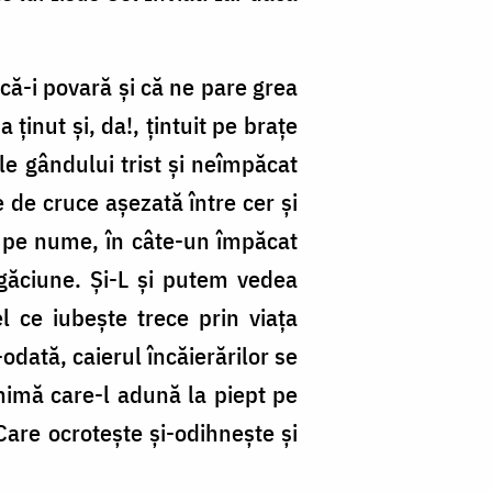
că-i povară și că ne pare grea
inut și, da!, țintuit pe brațe
le gândului trist și neîmpăcat
 de cruce așezată între cer și
e pe nume, în câte-un împăcat
ugăciune. Și-L și putem vedea
 ce iubește trece prin viața
odată, caierul încăierărilor se
inimă care-l adună la piept pe
Care ocrotește și-odihnește și