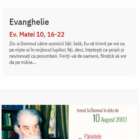
Evanghelie
Ev. Matei 10, 16-22
Zis-a Domnul către ucenicii Săi: Iată, Eu vă trimit pe voi ca
pe niște oi în mijlocul lupilor; fiți, deci, înțelepți ca șerpii și
nevinovați ca porumbeii. Feriți-vă de oameni, fiindcă vă vor
da pe mâna...