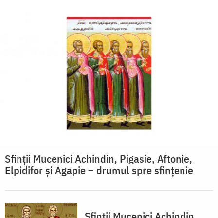
Sfinții Mucenici Achindin, Pigasie, Aftonie,
Elpidifor și Agapie – drumul spre sfințenie
Sfinții Mucenici Achindin,