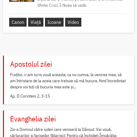
Sfintei Cruci, îi făcea să vadă.
Canon
Viață
Icoane
Video
Apostolul zilei
Fraților, v-am scris vouă aceasta, ca nu cumva, la venirea mea, să
am întristare de la aceia care trebuie să mă bucure, fiind încredințat
despre voi toți că bucuria mea este și...
Ap. II Corinteni 2, 3-15
Evanghelia zilei
Zis-a Domnul către iudeii care veniseră la Dânsul: Vai vouă,
cărturarilor și fariseilor fățarnici! Pentru că închideți Împărăția