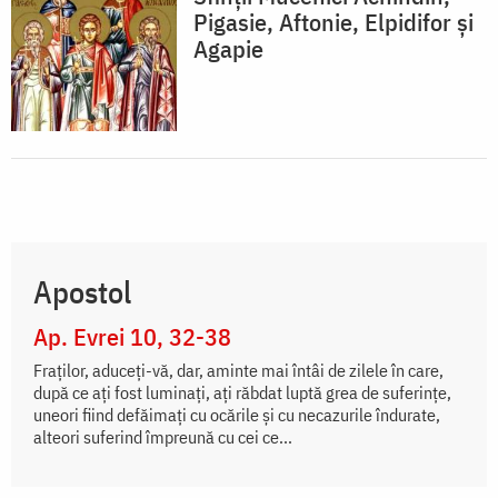
Pigasie, Aftonie, Elpidifor și
Agapie
Apostol
Ap. Evrei 10, 32-38
Fraților, aduceți-vă, dar, aminte mai întâi de zilele în care,
după ce ați fost luminați, ați răbdat luptă grea de suferințe,
uneori fiind defăimați cu ocările și cu necazurile îndurate,
alteori suferind împreună cu cei ce...