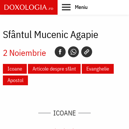
Skip
Meniu
to
main
Main
content
navigation
Sfântul Mucenic Agapie
2 Noiembrie
Icoane
Articole despre sfânt
Evanghelie
Apostol
ICOANE