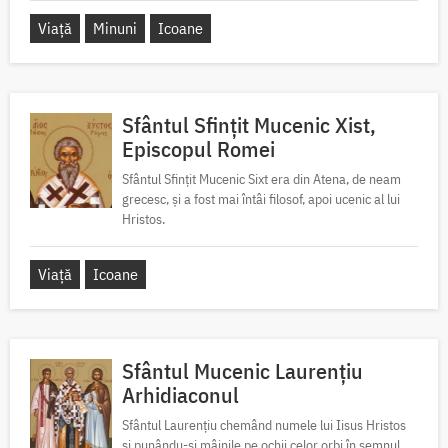
Viață
Minuni
Icoane
Sfântul Sfințit Mucenic Xist,
Episcopul Romei
Sfântul Sfințit Mucenic Sixt era din Atena, de neam
grecesc, și a fost mai întâi filosof, apoi ucenic al lui
Hristos.
Viață
Icoane
Sfântul Mucenic Laurențiu
Arhidiaconul
Sfântul Laurențiu chemând numele lui Iisus Hristos
și punându-și mâinile pe ochii celor orbi în semnul