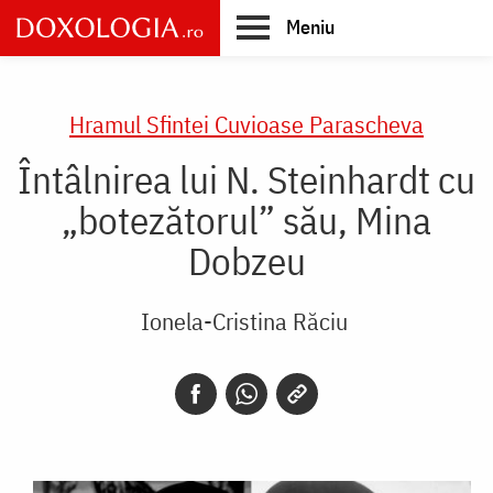
Skip
Meniu
to
main
Main
content
navigation
Hramul Sfintei Cuvioase Parascheva
Întâlnirea lui N. Steinhardt cu
„botezătorul” său, Mina
Dobzeu
Ionela-Cristina Răciu