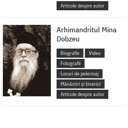
Articole despre autor
Arhimandritul Mina
Dobzeu
Biografie
Video
Fotografii
Locuri de pelerinaj
Mănăstiri și biserici
Articole despre autor