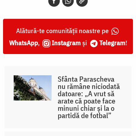
Alătură-te comunității noastre pe
WhatsApp
,
Instagram
și
Telegram
!
Sfânta Parascheva
nu rămâne niciodată
datoare: „A vrut să
arate că poate face
minuni chiar și la o
partidă de fotbal”