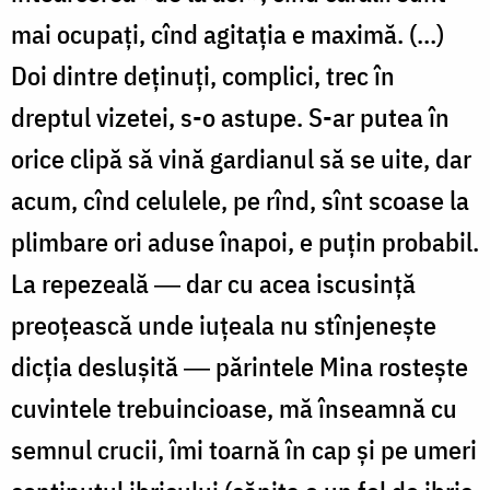
mai ocupaţi, cînd agitaţia e maximă. (…)
Doi dintre deţinuţi, complici, trec în
dreptul vizetei, s-o astupe. S-ar putea în
orice clipă să vină gardianul să se uite, dar
acum, cînd celulele, pe rînd, sînt scoase la
plimbare ori aduse înapoi, e puţin probabil.
La repezeală ― dar cu acea iscusinţă
preoţească unde iuţeala nu stînjeneşte
dicţia desluşită ― părintele Mina rosteşte
cuvintele trebuincioase, mă înseamnă cu
semnul crucii, îmi toarnă în cap şi pe umeri