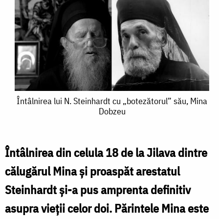
Întâlnirea
Întâlnirea lui N. Steinhardt cu „botezătorul” său, Mina
Dobzeu
lui
N.
Steinhardt
Întâlnirea din celula 18 de la Jilava dintre
cu
călugărul Mina și proaspăt arestatul
„botezătorul”
Steinhardt și-a pus amprenta definitiv
său,
asupra vieții celor doi. Părintele Mina este