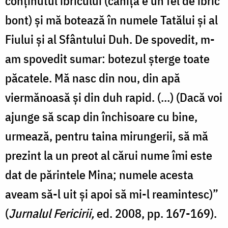
conţinutul ibricului (căniţa e un fel de ibric
bont) şi mă botează în numele Tatălui şi al
Fiului şi al Sfântului Duh. De spovedit, m-
am spovedit sumar: botezul şterge toate
păcatele. Mă nasc din nou, din apă
viermănoasă şi din duh rapid. (…) (Dacă voi
ajunge să scap din închisoare cu bine,
urmează, pentru taina mirungerii, să mă
prezint la un preot al cărui nume îmi este
dat de părintele Mina; numele acesta
aveam să-l uit şi apoi să mi-l reamintesc)”
(
Jurnalul Fericirii,
ed. 2008, pp. 167-169).