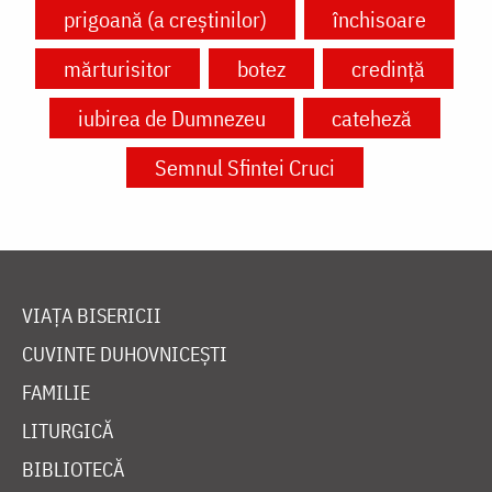
prigoană (a creștinilor)
închisoare
mărturisitor
botez
credință
iubirea de Dumnezeu
cateheză
Semnul Sfintei Cruci
VIAȚA BISERICII
CUVINTE DUHOVNICEȘTI
FAMILIE
LITURGICĂ
BIBLIOTECĂ