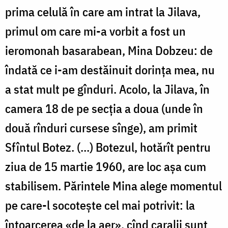
prima celulă în care am intrat la Jilava,
primul om care mi-a vorbit a fost un
ieromonah basarabean, Mina Dobzeu: de
îndată ce i-am destăinuit dorinţa mea, nu
a stat mult pe gînduri. Acolo, la Jilava, în
camera 18 de pe secţia a doua (unde în
două rînduri cursese sînge), am primit
Sfîntul Botez. (…) Botezul, hotărît pentru
ziua de 15 martie 1960, are loc aşa cum
stabilisem. Părintele Mina alege momentul
pe care-l socoteşte cel mai potrivit: la
întoarcerea «de la aer», cînd caralii sunt