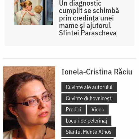
Un diagnostic
cumplit se schimbă
prin credința unei
mame și ajutorul
Sfintei Parascheva
Ionela-Cristina Răciu
Cuvinte ale autorului
Cuvinte duhovnicești
Predici
Video
Locuri de pelerinaj
Sfântul Munte Athos