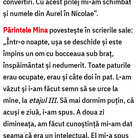
convertiri. Cu acest prilej mi-am schimbat
și numele din Aurel în Nicolae”.
Părintele Mina
povestește în scrierile sale:
„Într-o noapte, uşa se deschide şi este
împins un om cu bocceaua sub braţ,
înspăimântat şi nedumerit. Toate paturile
erau ocupate, erau şi câte doi în pat. L-am
văzut şi i-am făcut semn să se urce la
mine, la
etajul III.
Să mai dormim puţin, că
acuşi e ziuă, i-am spus. A doua zi
dimineața, am făcut cunoștință mi-am dat
seama că era un intelectual. El mi-a spus