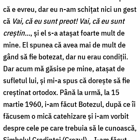
că e evreu, dar eu n-am schițat nici un gest
că
Vai, că eu sunt preot! Vai, că eu sunt
creștin...
, și el s-a atașat foarte mult de
mine. El spunea că avea mai de mult de
gând să fie botezat, dar nu erau condiții.
Dar acum mă găsise pe mine, atașat de
sufletul lui, și mi-a spus că dorește să fie
creștinat ortodox. Până la urmă, la 15
martie 1960, i-am făcut Botezul, după ce îi
făcusem o mică catehizare și i-am vorbit
despre cele pe care trebuia să le cunoască,
Simbolul Credinței (Crezul)... I-am făcut