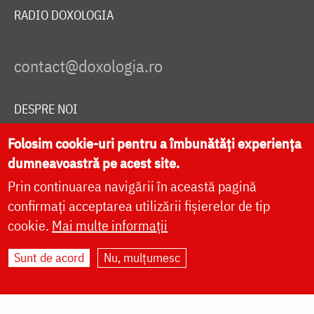
RADIO DOXOLOGIA
DESPRE NOI
POLITICA DE COOKIES
Folosim cookie-uri pentru a îmbunătăți experiența
DONEAZĂ ONLINE PENTRU CATEDRALA NAȚIONALĂ
dumneavoastră pe acest site.
Prin continuarea navigării în această pagină
confirmați acceptarea utilizării fișierelor de tip
LIVE
cookie.
Mai multe informații
Sunt de acord
Nu, mulțumesc
Site dezvoltat de
DOXOLOGIA MEDIA
,
Arhiepiscopia Iașilor | ©
doxologia.ro