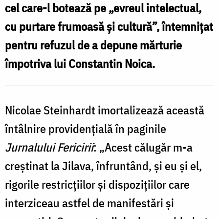
Mina
cel care-l botează pe „evreul intelectual,
Dobzeu
cu purtare frumoasă şi cultură”, întemnițat
pentru refuzul de a depune mărturie
împotriva lui Constantin Noica.
Nicolae Steinhardt imortalizează această
întâlnire providențială în paginile
Jurnalului Fericirii
: „Acest călugăr m-a
creștinat la Jilava, înfruntând, și eu și el,
rigorile restricțiilor și dispozițiilor care
interziceau astfel de manifestări și