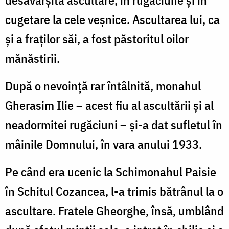
cugetare la cele veşnice. Ascultarea lui, ca
şi a fraţilor săi, a fost păstoritul oilor
mănăstirii.
După o nevoinţă rar întâlnită, monahul
Gherasim Ilie – acest fiu al ascultării şi al
neadormitei rugăciuni – şi-a dat sufletul în
mâinile Domnului, în vara anului 1933.
Pe când era ucenic la Schimonahul Paisie
în Schitul Cozancea, l-a trimis bătrânul la o
ascultare. Fratele Gheorghe, însă, umblând