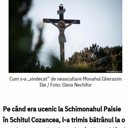
Cum
Cum s-a „vindecat” de neascultare Monahul Gherasim
Ilie / Foto: Oana Nechifor
s-
a
„vindecat”
Pe când era ucenic la Schimonahul Paisie
de
în Schitul Cozancea, l-a trimis bătrânul la o
neascultare