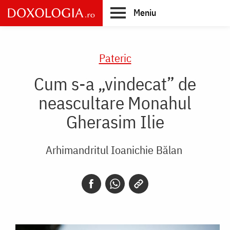
Skip
Meniu
to
main
Main
content
navigation
Pateric
Cum s-a „vindecat” de
neascultare Monahul
Gherasim Ilie
Arhimandritul Ioanichie Bălan