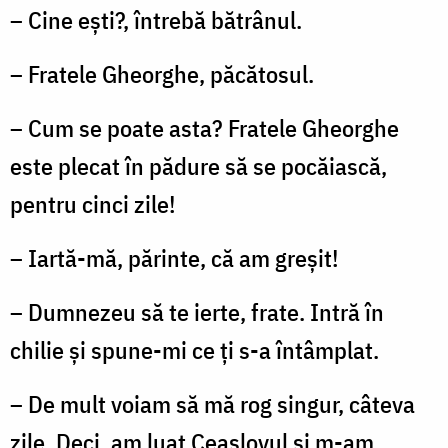
– Cine eşti?, întrebă bătrânul.
– Fratele Gheorghe, păcătosul.
– Cum se poate asta? Fratele Gheorghe
este plecat în pădure să se pocăiască,
pentru cinci zile!
– Iartă-mă, părinte, că am greşit!
– Dumnezeu să te ierte, frate. Intră în
chilie şi spune-mi ce ţi s-a întâmplat.
– De mult voiam să mă rog singur, câteva
zile. Deci, am luat Ceaslovul şi m-am