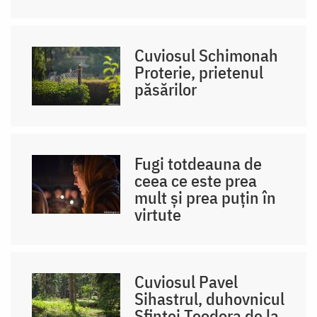
Cuviosul Schimonah
Proterie, prietenul
păsărilor
Fugi totdeauna de
ceea ce este prea
mult și prea puțin în
virtute
Cuviosul Pavel
Sihastrul, duhovnicul
Sfintei Teodora de la