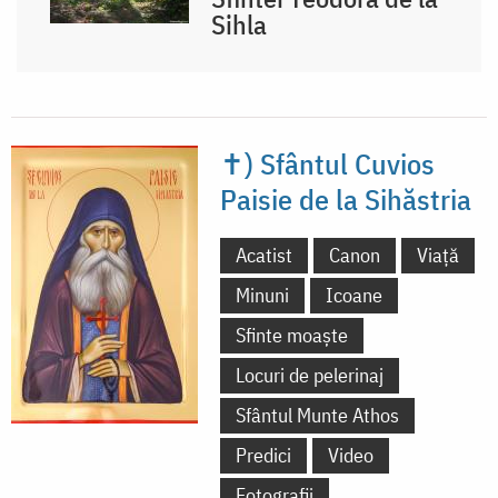
Sihla
✝) Sfântul Cuvios
Paisie de la Sihăstria
Acatist
Canon
Viață
Minuni
Icoane
Sfinte moaște
Locuri de pelerinaj
Sfântul Munte Athos
Predici
Video
Fotografii