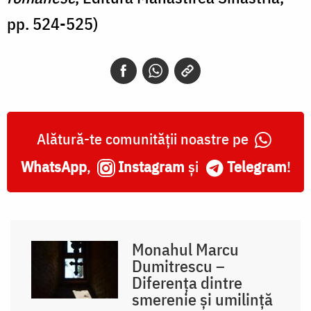
pp. 524-525)
Alătură-te comunității noastre pe
WhatsApp
,
Instagram
și
Telegram
!
Monahul Marcu
Dumitrescu –
Diferența dintre
smerenie și umilință