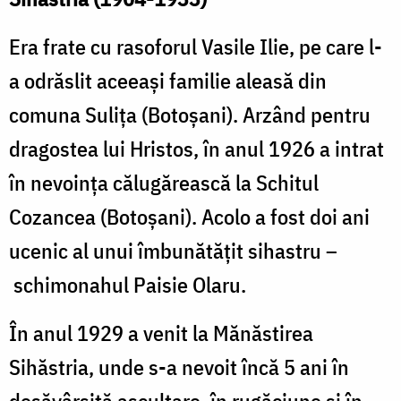
Era frate cu rasoforul Vasile Ilie, pe care l-
a odrăslit aceeaşi familie aleasă din
comuna Suliţa (Botoşani). Arzând pentru
dragostea lui Hristos, în anul 1926 a intrat
în nevoinţa călugărească la Schitul
Cozancea (Botoşani). Acolo a fost doi ani
ucenic al unui îmbunătăţit sihastru –
schimonahul Paisie Olaru.
În anul 1929 a venit la Mănăstirea
Sihăstria, unde s-a nevoit încă 5 ani în
desăvârşită ascultare, în rugăciune şi în