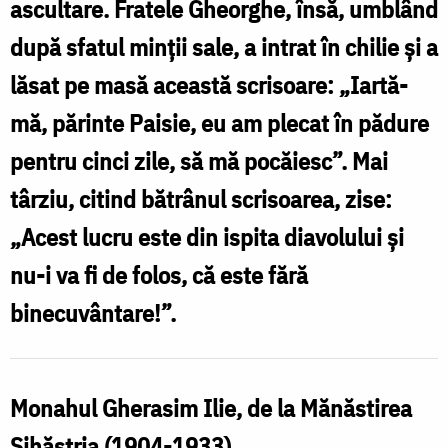
ascultare. Fratele Gheorghe, însă, umblând
Monahul
după sfatul minţii sale, a intrat în chilie şi a
Gherasim
lăsat pe masă această scrisoare: „Iartă-
Ilie
mă, părinte Paisie, eu am plecat în pădure
/
pentru cinci zile, să mă pocăiesc”. Mai
Foto:
târziu, citind bătrânul scrisoarea, zise:
Oana
„Acest lucru este din ispita diavolului şi
Nechifor
nu-i va fi de folos, că este fără
binecuvântare!”.
Monahul Gherasim Ilie, de la Mănăstirea
Sihăstria (1904-1933)