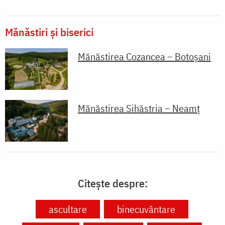
Mănăstiri și biserici
Mănăstirea Cozancea – Botoșani
Mănăstirea Sihăstria – Neamț
Citește despre:
ascultare
binecuvântare