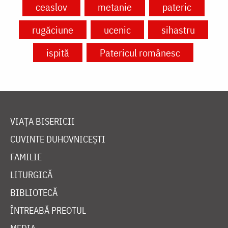
ceaslov
metanie
pateric
rugăciune
ucenic
sihastru
ispită
Patericul românesc
VIAȚA BISERICII
CUVINTE DUHOVNICEȘTI
FAMILIE
LITURGICĂ
BIBLIOTECĂ
ÎNTREABĂ PREOTUL