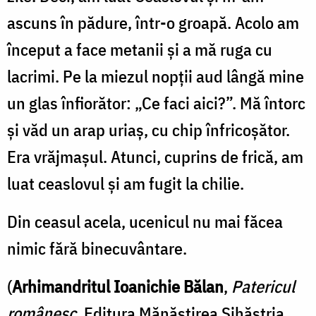
ascuns în pădure, într-o groapă. Acolo am
început a face metanii şi a mă ruga cu
lacrimi. Pe la miezul nopţii aud lângă mine
un glas înfiorător: „Ce faci aici?”. Mă întorc
şi văd un arap uriaş, cu chip înfricoşător.
Era vrăjmaşul. Atunci, cuprins de frică, am
luat ceaslovul şi am fugit la chilie.
Din ceasul acela, ucenicul nu mai făcea
nimic fără binecuvântare.
(
Arhimandritul Ioanichie Bălan
,
Patericul
românesc
, Editura Mănăstirea Sihăstria,