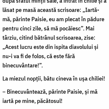
după sfatul minţii sale, a intrat în chilie şi a
lăsat pe masă această scrisoare: „Iartă-
mă, părinte Paisie, eu am plecat în pădure
pentru cinci zile, să mă pocăiesc”. Mai
târziu, citind bătrânul scrisoarea, zise:
„Acest lucru este din ispita diavolului şi
nu-i va fi de folos, că este fără
binecuvântare!”.
La miezul nopţii, bătu cineva în uşa chiliei!
– Binecuvântează, părinte Paisie, şi mă
iartă pe mine, păcătosul!