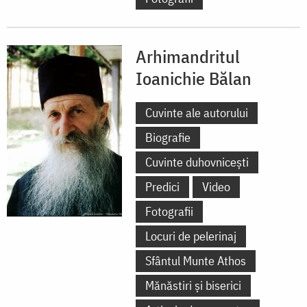
Arhimandritul
Ioanichie Bălan
Cuvinte ale autorului
Biografie
Cuvinte duhovnicești
Predici
Video
Fotografii
Locuri de pelerinaj
Sfântul Munte Athos
Mănăstiri și biserici