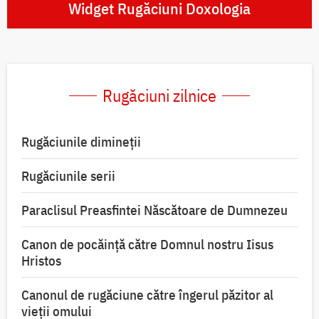
Widget Rugăciuni Doxologia
Rugăciuni zilnice
Rugăciunile dimineții
Rugăciunile serii
Paraclisul Preasfintei Născătoare de Dumnezeu
Canon de pocăință către Domnul nostru Iisus
Hristos
Canonul de rugăciune către îngerul păzitor al
vieții omului