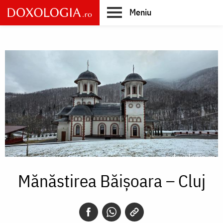
Skip
Meniu
to
main
Main
content
navigation
Mănăstirea Băișoara – Cluj