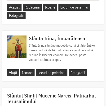
Acatist
Rugăciuni
Icoane
Locuri de pelerinaj
Fotografii
Sfânta Irina, Împărăteasa
Sfânta Irina rămâne model de curaj și tărie. Într-o
lume condusă de bărbați, sfânta a avut curajul să
repună în Biserici icoanele. De aceea, peste
veacuri, a rămas drept...
Viață
Icoane
Locuri de pelerinaj
Fotografii
Sfântul Sfinţit Mucenic Narcis, Patriarhul
Ierusalimului