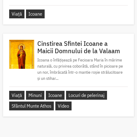
Viață
Icoane
Cinstirea Sfintei Icoane a
Maicii Domnului de la Valaam
Icoana o înfățișează pe Fecioara Maria în mărime
naturală, cu privirea coborâtă, stând în picioare pe
un nor, îmbrăcată într-o mantie roșie strălucitoare
și un stihar...
Viață
Minuni
Icoane
Locuri de pelerinaj
Sfântul Munte Athos
Video