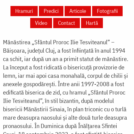
Hramuri
Predici
Articole
Fotografii
Video
Contact
Hartă
Mănăstirea „Sfântul Proroc Ilie Tesviteanul” –
Băișoara, județul Cluj, a fost înființată în anul 1994
ca schit, iar după un an a primit statut de mănăstire.
La început a fost ridicată o bisericuță provizorie de
lemn, iar mai apoi casa monahală, corpul de chilii și
anexele gospodărești. Între anii 1997-2008 a fost
edificată biserica de zid, cu hramul „Sfântul Proroc
Ilie Tesviteanul”, în stil bizantin, după modelul
bisericii Mănăstirii Sinaia, în plan triconic cu o turlă
mare deasupra naosului și alte două turle deasupra
pronaosului.
În Duminica după Înălțarea Sfintei