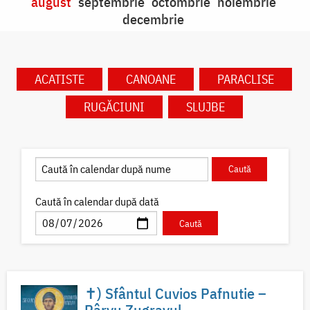
august
septembrie
octombrie
noiembrie
decembrie
ACATISTE
CANOANE
PARACLISE
RUGĂCIUNI
SLUJBE
Caută în calendar după dată
✝) Sfântul Cuvios Pafnutie –
Pârvu Zugravul