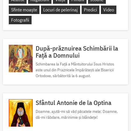
Sfinte moaște
Locuri de pelerinaj
Predici
Video
Fotografii
După-prăznuirea Schimbării la
Față a Domnului
Schimbarea la Față a Mântuitorului Iisus Hristos
este unul din Praznicele împărătești ale Bisericii
Ortodoxe, sărbătorită la 6 august.
Sfântul Antonie de la Optina
Doamne, ajută-mi să văd păcatele mele; Doamne,
dă-mi răbdare, mărinimie şi blândeţe!