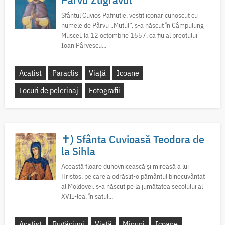
Sfântul Cuvios Pafnutie, vestit iconar cunoscut cu
numele de Pârvu „Mutul”, s-a născut în Câmpulung
Muscel, la 12 octombrie 1657, ca fiu al preotului
Ioan Pârvescu...
Acatist
Paraclis
Viață
Icoane
Locuri de pelerinaj
Fotografii
✝) Sfânta Cuvioasă Teodora de
la Sihla
Această floare duhovnicească și mireasă a lui
Hristos, pe care a odrăslit-o pământul binecuvântat
al Moldovei, s-a născut pe la jumătatea secolului al
XVII-lea, în satul...
Acatist
Rugăciuni
Viață
Minuni
Icoane