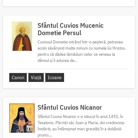
Sfântul Cuvios Mucenic
Dometie Persul
Cuviosul Dometie intrând într-o peșteră, petrecea
acolo săvârșind multe minuni cu numele lui Hristos,
pentru că dădea tămăduiri celor ce veneau la
dânsul și îi aducea de...
Canon
Viață
Icoane
Sfântul Cuvios Nicanor
Sfântul Cuvios Nicanor s-a născut în anul 1491, în
Tesalonic. Părinții săi, Ioan și Maria, doi credincioși
înstăriți, au întâmpinat mari greutăți în a dobândi
prunci....