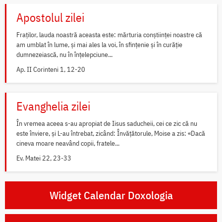
Apostolul zilei
Fraților, lauda noastră aceasta este: mărturia conștiinței noastre că
am umblat în lume, și mai ales la voi, în sfințenie și în curăție
dumnezeiască, nu în înțelepciune...
Ap. II Corinteni 1, 12-20
Evanghelia zilei
În vremea aceea s-au apropiat de Iisus saducheii, cei ce zic că nu
este înviere, și L-au întrebat, zicând: Învățătorule, Moise a zis: «Dacă
cineva moare neavând copii, fratele...
Ev. Matei 22, 23-33
Widget Calendar Doxologia